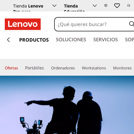
Tienda
Lenovo
Tienda
Pro
para
Educación
empresas
Lenovo
I
r
PRODUCTOS
SOLUCIONES
SERVICIOS
SO
a
l
c
o
Portátiles
Ofertas
Ordenadores
Workstations
Monitores
n
t
e
n
i
d
o
p
r
i