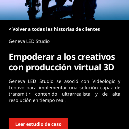
n
c
i
p
< Volver a todas las historias de clientes
a
l
Geneva LED Studio
Empoderar a los creativos
con producción virtual 3D
Geneva LED Studio se asoció con Vidéologic y
Lenovo para implementar una solución capaz de
transmitir contenido ultrarrealista y de alta
resolución en tiempo real.
Leer estudio de caso