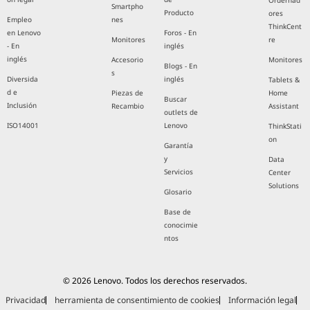
Ordernad
Smartpho
Producto
ores
Empleo
nes
ThinkCent
en Lenovo
Foros - En
Monitores
re
- En
inglés
inglés
Accesorio
Monitores
Blogs - En
s
Diversida
inglés
Tablets &
d e
Piezas de
Home
Buscar
Inclusión
Recambio
Assistant
outlets de
ISO14001
Lenovo
ThinkStati
on
Garantía
y
Data
Servicios
Center
Solutions
Glosario
Base de
conocimie
ntos
© 2026 Lenovo. Todos los derechos reservados.
Privacidad
herramienta de consentimiento de cookies
Información legal