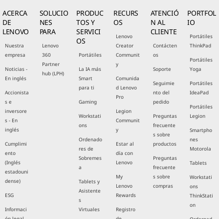
ACERCA
SOLUCIO
PRODUC
RECURS
ATENCIÓ
PORTFOL
DE
NES
TOS Y
OS
N AL
IO
LENOVO
PARA
SERVICI
CLIENTE
Lenovo
Portátiles
OS
Nuestra
Lenovo
Creator
Contácten
ThinkPad
empresa
360
Portátiles
Communit
os
Portátiles
Partner
y
Noticias -
La IA más
Soporte
Yoga
hub (LPH)
En inglés
Smart
Comunida
Seguimie
Portátiles
para ti
d Lenovo
Accionista
nto del
IdeaPad
Pro
s e
Gaming
pedido
Portátiles
inversore
Legion
Workstati
Preguntas
Legion
s - En
Communit
ons
frecuente
inglés
y
Smartpho
s sobre
Ordenado
nes
Cumplimi
Estar al
productos
res de
Motorola
ento
día con
Sobremes
Preguntas
(Inglés
Lenovo
Tablets
a
frecuente
estadouni
My
s sobre
Workstati
dense)
Tablets y
Lenovo
compras
ons
Asistente
ESG
Rewards
ThinkStati
s
on
Informaci
Virtuales
Registro
ón legal
de