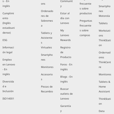
s - En
Communit
ons
frecuente
inglés
y
Smartpho
s sobre
Ordenado
nes
Cumplimi
Estar al
productos
res de
Motorola
ento
día con
Sobremes
Preguntas
(Inglés
Lenovo
Tablets
a
frecuente
estadouni
My
s sobre
Workstati
dense)
Tablets y
Lenovo
compras
ons
Asistente
ESG
Rewards
ThinkStati
s
on
Informaci
Virtuales
Registro
ón legal
de
Ordernad
Smartpho
Producto
ores
Empleo
nes
ThinkCent
en Lenovo
Foros - En
Monitores
re
- En
inglés
inglés
Accesorio
Monitores
Blogs - En
s
Diversida
inglés
Tablets &
d e
Piezas de
Home
Buscar
Inclusión
Recambio
Assistant
outlets de
ISO14001
Lenovo
ThinkStati
on
Garantía
y
Data