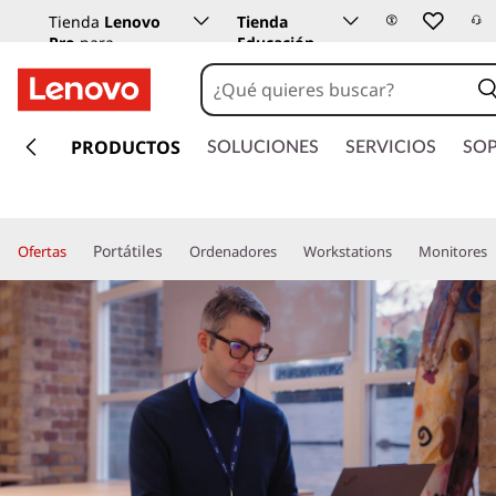
Tienda
Lenovo
Tienda
Pro
para
Educación
empresas
Lenovo
I
r
PRODUCTOS
SOLUCIONES
SERVICIOS
SO
a
l
c
o
Portátiles
Ofertas
Ordenadores
Workstations
Monitores
n
t
e
n
i
d
o
p
r
i