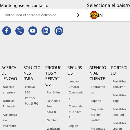
Selecciona el país/r
Mantengase en contacto
Introduzca el correo electrónico
ACERCA
SOLUCIO
PRODUC
RECURS
ATENCIÓ
PORTFOL
DE
NES
TOS Y
OS
N AL
IO
LENOVO
PARA
SERVICI
CLIENTE
Lenovo
Portátiles
OS
Nuestra
Lenovo
Creator
Contácten
ThinkPad
empresa
360
Portátiles
Communit
os
Portátiles
Partner
y
Noticias -
La IA más
Soporte
Yoga
hub (LPH)
En inglés
Smart
Comunida
Seguimie
Portátiles
para ti
d Lenovo
Accionista
nto del
IdeaPad
Pro
s e
Gaming
pedido
Portátiles
inversore
Legion
Workstati
Preguntas
Legion