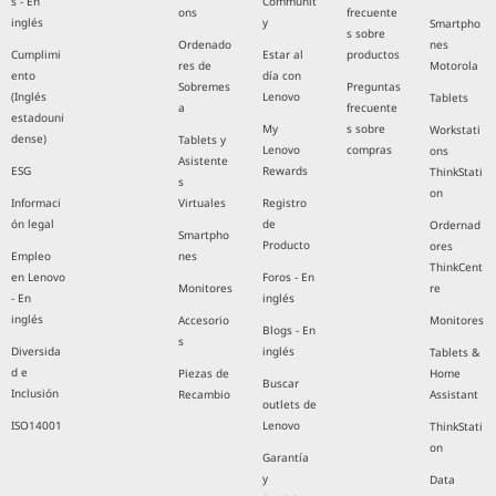
s - En
Communit
ons
frecuente
inglés
y
Smartpho
s sobre
Ordenado
nes
Cumplimi
Estar al
productos
res de
Motorola
ento
día con
Sobremes
Preguntas
(Inglés
Lenovo
Tablets
a
frecuente
estadouni
My
s sobre
Workstati
dense)
Tablets y
Lenovo
compras
ons
Asistente
ESG
Rewards
ThinkStati
s
on
Informaci
Virtuales
Registro
ón legal
de
Ordernad
Smartpho
Producto
ores
Empleo
nes
ThinkCent
en Lenovo
Foros - En
Monitores
re
- En
inglés
inglés
Accesorio
Monitores
Blogs - En
s
Diversida
inglés
Tablets &
d e
Piezas de
Home
Buscar
Inclusión
Recambio
Assistant
outlets de
ISO14001
Lenovo
ThinkStati
on
Garantía
y
Data