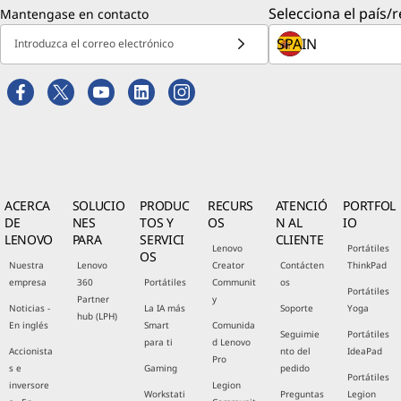
Selecciona el país/r
Mantengase en contacto
Introduzca el correo electrónico
ACERCA
SOLUCIO
PRODUC
RECURS
ATENCIÓ
PORTFOL
DE
NES
TOS Y
OS
N AL
IO
LENOVO
PARA
SERVICI
CLIENTE
Lenovo
Portátiles
OS
Nuestra
Lenovo
Creator
Contácten
ThinkPad
empresa
360
Portátiles
Communit
os
Portátiles
Partner
y
Noticias -
La IA más
Soporte
Yoga
hub (LPH)
En inglés
Smart
Comunida
Seguimie
Portátiles
para ti
d Lenovo
Accionista
nto del
IdeaPad
Pro
s e
Gaming
pedido
Portátiles
inversore
Legion
Workstati
Preguntas
Legion