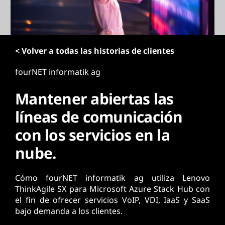
n
c
i
p
< Volver a todas las historias de clientes
a
l
fourNET informatik ag
Mantener abiertas las
líneas de comunicación
con los servicios en la
nube.
Cómo fourNET informatik ag utiliza Lenovo
ThinkAgile SX para Microsoft Azure Stack Hub con
el fin de ofrecer servicios VoIP, VDI, IaaS y SaaS
bajo demanda a los clientes.