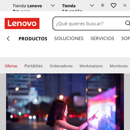
Tienda
Lenovo
Tienda
Pro
para
Educación
empresas
Lenovo
I
r
PRODUCTOS
SOLUCIONES
SERVICIOS
SO
a
l
c
o
Portátiles
Ofertas
Ordenadores
Workstations
Monitores
n
t
e
n
i
d
o
p
r
i