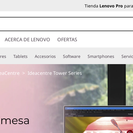
Tienda
Lenovo Pro
para
ACERCA DE LENOVO
OFERTAS
res
Tablets
Accesorios
Software
Smartphones
Servi
eaCentre
>
Ideacentre Tower Series
emesa