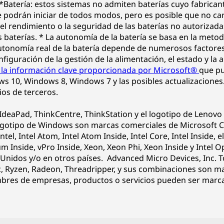
**Batería: estos sistemas no admiten baterías cuyo fabrica
e podrán iniciar de todos modos, pero es posible que no ca
l rendimiento o la seguridad de las baterías no autorizada
es baterías. * La autonomía de la batería se basa en la me
nomía real de la batería depende de numerosos factores, c
onfiguración de la gestión de la alimentación, el estado y la 
 la información clave proporcionada por Microsoft®
que pu
ows 10, Windows 8, Windows 7 y las posibles actualizaciones
ios de terceros.
IdeaPad, ThinkCentre, ThinkStation y el logotipo de Lenov
ogotipo de Windows son marcas comerciales de Microsoft Co
Intel, Intel Atom, Intel Atom Inside, Intel Core, Intel Inside, e
um Inside, vPro Inside, Xeon, Xeon Phi, Xeon Inside y Intel 
s Unidos y/o en otros países. Advanced Micro Devices, Inc. 
, Ryzen, Radeon, Threadripper, y sus combinaciones son ma
bres de empresas, productos o servicios pueden ser marca