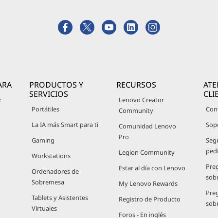
ARA
PRODUCTOS Y
RECURSOS
ATE
SERVICIOS
CLI
r
Lenovo Creator
Portátiles
Con
Community
La IA más Smart para ti
Sop
Comunidad Lenovo
Pro
Gaming
Seg
ped
Legion Community
Workstations
Pre
Estar al día con Lenovo
Ordenadores de
sob
Sobremesa
My Lenovo Rewards
Pre
Tablets y Asistentes
Registro de Producto
sob
Virtuales
Foros - En inglés