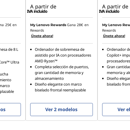
A partir de
A partir de
IVA incluido
IVA incluido
na
25€
en
Gana
28€
en
My Lenovo Rewards
My Lenovo Rew
Rewards
Rewards
Únete ahora!
Únete ahora!
esa de 8 L
Ordenador de sobremesa de
Ordenador d
asistido por IA con procesadores
Copilot+ imp
AMD Ryzen™
procesadore
ore™ Ultra
Completa selección de puertos,
Gran cantida
gran cantidad de memoria y
memoria y a
mucha
almacenamiento
Diseño elega
miento
Diseño elegante con marco
biselado fron
 marco
biselado frontal reemplazable
plazable
los
Ver 2 modelos
Ver e