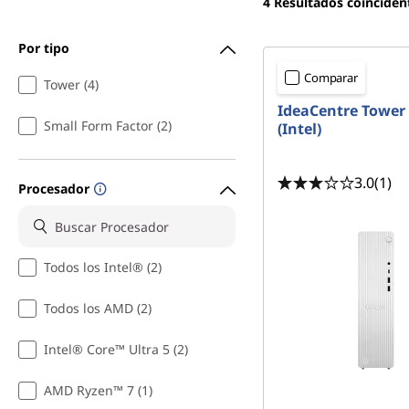
4
Resultados coinciden
T
Por tipo
o
Comparar
Tower (4)
w
IdeaCentre Tower
Small Form Factor (2)
(Intel)
e
r
3.0
(1)
Procesador
Todos los Intel® (2)
Todos los AMD (2)
Intel® Core™ Ultra 5 (2)
AMD Ryzen™ 7 (1)