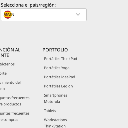
Selecciona el país/región:
NCIÓN AL
PORTFOLIO
ENTE
Portátiles ThinkPad
táctenos
Portátiles Yoga
orte
Portátiles IdeaPad
uimiento del
Portátiles Legion
ido
Smartphones
guntas frecuentes
Motorola
re productos
Tablets
guntas frecuentes
re compras
Workstations
ThinkStation