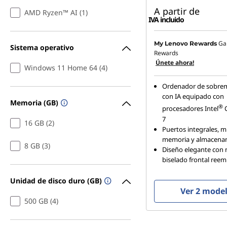
A partir de
AMD Ryzen™ AI (1)
IVA incluido
Ga
My Lenovo Rewards
Sistema operativo
Rewards
Únete ahora!
Windows 11 Home 64 (4)
Ordenador de sobrem
con IA equipado con
Memoria (GB)
®
procesadores Intel
C
7
16 GB (2)
Puertos integrales, 
memoria y almacena
8 GB (3)
Diseño elegante con
biselado frontal reem
Unidad de disco duro (GB)
Ver 2 mode
500 GB (4)