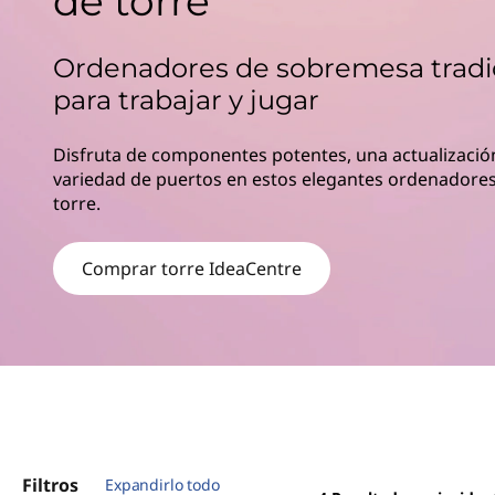
de torre
s
n
I
c
Ordenadores de sobremesa tradi
i
d
p
para trabajar y jugar
a
e
l
Disfruta de componentes potentes, una actualización
variedad de puertos en estos elegantes ordenadore
a
torre.
C
Comprar torre IdeaCentre
e
n
t
r
e
Filtros
Expandirlo todo