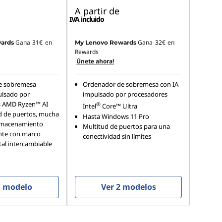
A partir de
IVA incluido
Gana
31€
en
Gana
32€
en
ards
My Lenovo Rewards
Rewards
Únete ahora!
e sobremesa
Ordenador de sobremesa con IA
ulsado por
impulsado por procesadores
s AMD Ryzen™ AI
®
Intel
Core™ Ultra
d de puertos, mucha
Hasta Windows 11 Pro
lmacenamiento
Multitud de puertos para una
nte con marco
conectividad sin límites
tal intercambiable
l modelo
Ver 2 modelos