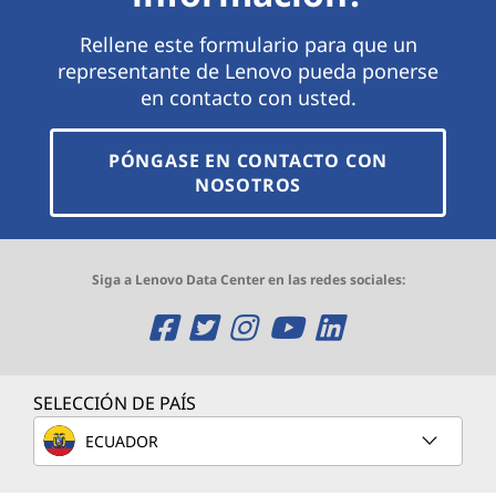
Rellene este formulario para que un
representante de Lenovo pueda ponerse
en contacto con usted.
PÓNGASE EN CONTACTO CON
NOSOTROS
Siga a Lenovo Data Center en las redes sociales:
O
O
O
O
O
p
p
p
p
p
e
e
e
e
e
SELECCIÓN DE PAÍS
n
n
n
n
n
ECUADOR
s
s
s
s
s