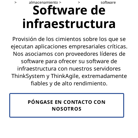
i
almacenamiento
software
Software de
n
infraestructura
f
r
Provisión de los cimientos sobre los que se
ejecutan aplicaciones empresariales críticas.
a
Nos asociamos con proveedores líderes de
software para ofrecer su software de
e
infraestructura con nuestros servidores
ThinkSystem y ThinkAgile, extremadamente
s
fiables y de alto rendimiento.
t
PÓNGASE EN CONTACTO CON
r
NOSOTROS
u
c