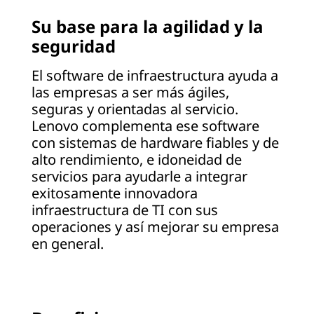
t
Su base para la agilidad y la
seguridad
u
r
El software de infraestructura ayuda a
las empresas a ser más ágiles,
a
seguras y orientadas al servicio.
Lenovo complementa ese software
|
con sistemas de hardware fiables y de
alto rendimiento, e idoneidad de
L
servicios para ayudarle a integrar
exitosamente innovadora
e
infraestructura de TI con sus
n
operaciones y así mejorar su empresa
en general.
o
v