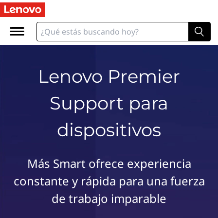
L
e
n
o
v
o
Lenovo Premier
P
r
Support para
e
m
i
dispositivos
e
r
S
Más Smart ofrece experiencia
u
constante y rápida para una fuerza
p
p
de trabajo imparable
o
r