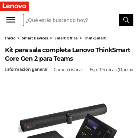
K
i
t
Inicio
>
Smart Devices
>
Smart Office
>
ThinkSmart
d
Kit para sala completa Lenovo ThinkSmart
e
Core Gen 2 para Teams
s
Información general
Características
Esp. Técnicas (Opcional
a
l
a
c