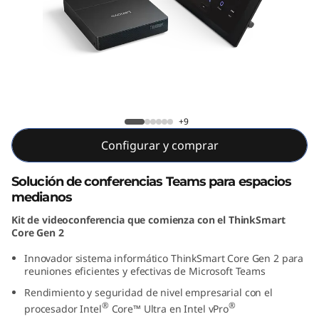
o
m
p
l
Kit para sala completa Lenovo
e
ThinkSmart Core Gen 2 para Teams
+9
Configurar y comprar
t
a
Solución de conferencias Teams para espacios
medianos
L
Kit de videoconferencia que comienza con el ThinkSmart
Core Gen 2
e
Innovador sistema informático ThinkSmart Core Gen 2 para
n
reuniones eficientes y efectivas de Microsoft Teams
Rendimiento y seguridad de nivel empresarial con el
o
®
®
procesador Intel
Core™ Ultra en Intel vPro