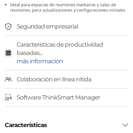
Ideal para espacios de reuniones medianos y salas de
v
reuniones, para actualizaciones y configuraciones iniciales
o
Seguridad empresarial
T
h
Características de productividad
basadas...
i
más información
n
Colaboración en línea nítida
k
S
Software ThinkSmart Manager
m
a
Características