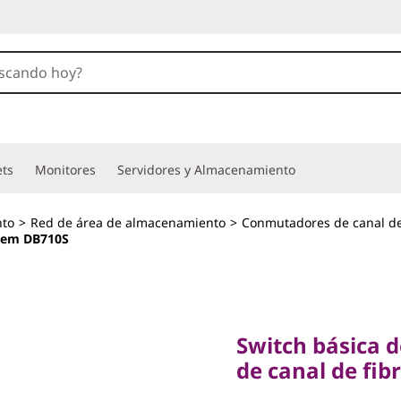
ets
Monitores
Servidores y Almacenamiento
to
>
Red de área de almacenamiento
>
Conmutadores de canal de
stem DB710S
Switch básica de
de canal de fibra 
Switch básica 
Switch S
de canal de fib