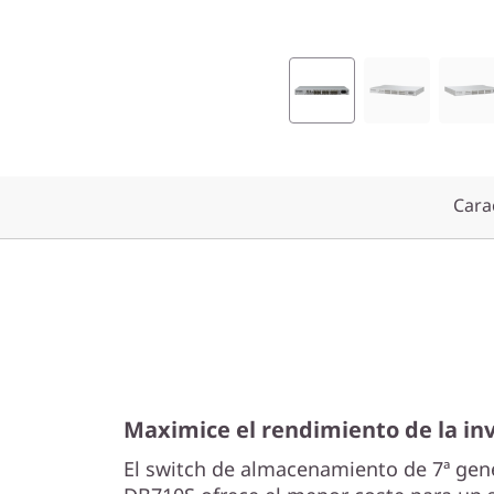
a
c
i
ó
Carac
n
L
e
n
o
Maximice el rendimiento de la in
v
El switch de almacenamiento de 7ª ge