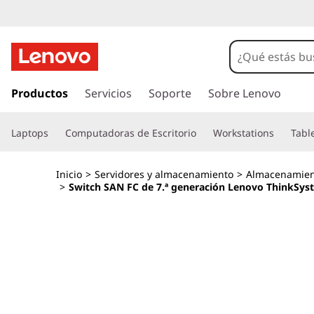
S
w
i
I
r
Productos
Servicios
Soporte
Sobre Lenovo
t
a
l
c
Laptops
Computadoras de Escritorio
Workstations
Tabl
c
o
h
n
Inicio
>
Servidores y almacenamiento
>
Almacenamien
t
>
Switch SAN FC de 7.ª generación Lenovo ThinkSy
S
e
n
A
i
d
N
o
p
F
r
i