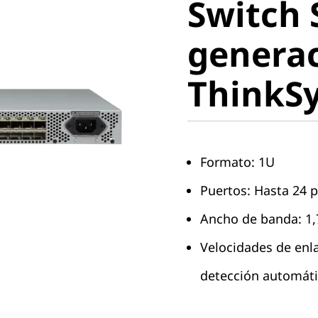
Switch 
generac
genera
ThinkSy
ThinkS
DB710S
Formato: 1U
Puertos: Hasta 24 
Ancho de banda: 1,
Velocidades de enla
detección automát