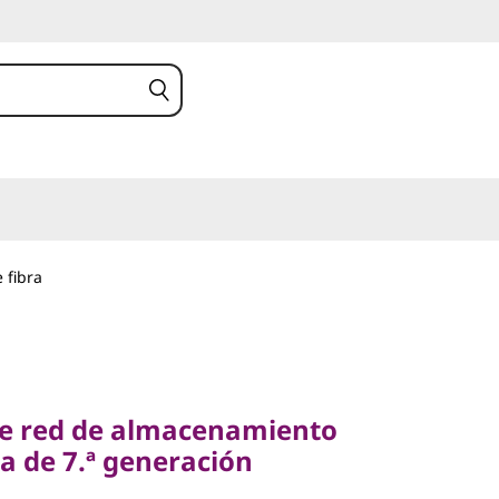
 fibra
 red de almacenamiento
de 7.ª generación
de red de almacenamiento
AN FC de 7.ª
ra de 7.ª generación