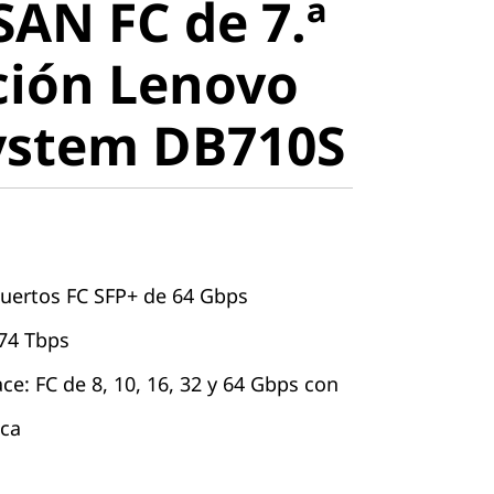
SAN FC de 7.ª
ión Lenovo
ción Lenovo
stem
ystem DB710S
puertos FC SFP+ de 64 Gbps
74 Tbps
ce: FC de 8, 10, 16, 32 y 64 Gbps con
ica