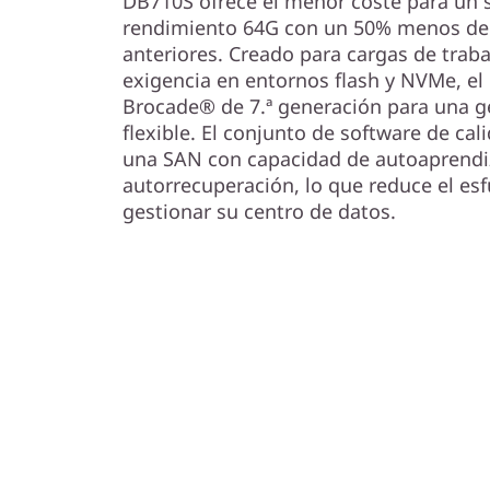
o
DB710S ofrece el menor coste para un s
rendimiento 64G con un 50% menos de
T
anteriores. Creado para cargas de traba
exigencia en entornos flash y NVMe, el
h
Brocade® de 7.ª generación para una ge
flexible. El conjunto de software de cal
i
una SAN con capacidad de autoaprendiz
autorrecuperación, lo que reduce el es
n
gestionar su centro de datos.
k
S
y
s
t
e