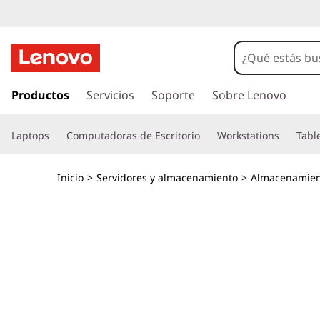
T
h
i
I
r
Productos
Servicios
Soporte
Sobre Lenovo
n
a
l
k
Laptops
Computadoras de Escritorio
Workstations
Tabl
c
o
S
n
Inicio
>
Servidores y almacenamiento
>
Almacenamien
t
y
e
n
s
i
d
t
o
p
e
r
i