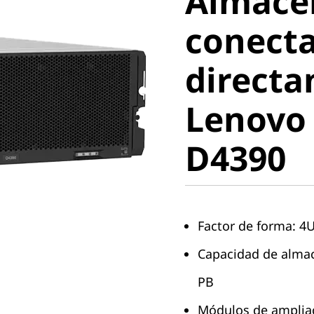
Almace
conecta
conect
directa
direct
Lenovo
Lenovo
ThinkSy
D4390
Factor de forma: 4
Capacidad de almac
PB
Módulos de ampliac