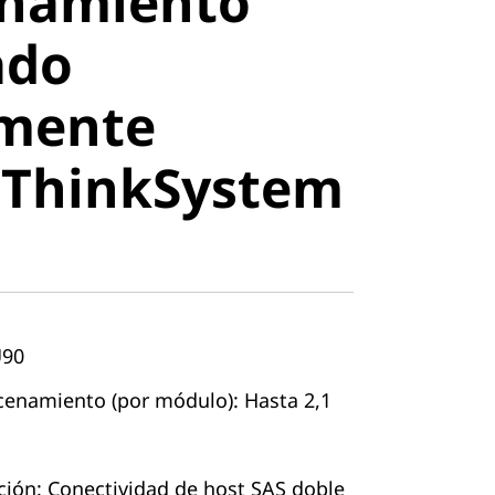
namiento
do
ado
mente
amente
 ThinkSystem
stem D4390
U90
enamiento (por módulo): Hasta 2,1
ión: Conectividad de host SAS doble