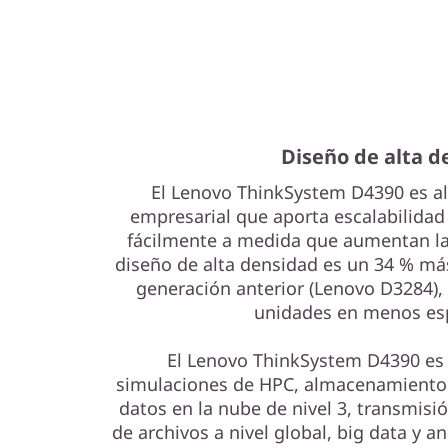
t
o
r
a
Diseño de alta d
g
El Lenovo ThinkSystem D4390 es a
e
empresarial que aporta escalabilida
fácilmente a medida que aumentan la
diseño de alta densidad es un 34 % má
generación anterior (Lenovo D3284),
unidades en menos esp
El Lenovo ThinkSystem D4390 es 
simulaciones de HPC, almacenamiento 
datos en la nube de nivel 3, transmisi
de archivos a nivel global, big data y an