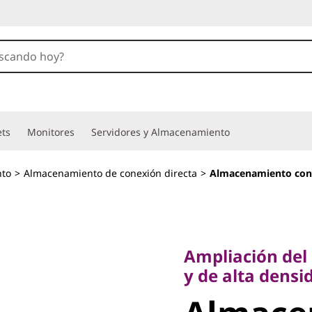
ets
Monitores
Servidores y Almacenamiento
to
>
Almacenamiento de conexión directa
>
Almacenamiento con
Ampliación del a
y de alta densida
Ampliación del
Almacen
y de alta densi