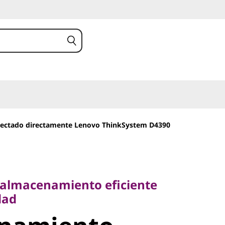
ectado directamente Lenovo ThinkSystem D4390
lmacenamiento eficiente
d
 almacenamiento eficiente
amiento
dad