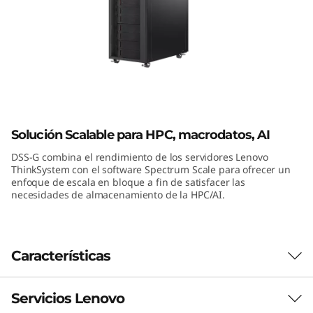
r
i
b
u
Lenovo Distributed Storage Solution
t
para IBM Spectrum Scale
Solución Scalable para HPC, macrodatos, AI
e
DSS-G combina el rendimiento de los servidores Lenovo
ThinkSystem con el software Spectrum Scale para ofrecer un
d
enfoque de escala en bloque a fin de satisfacer las
necesidades de almacenamiento de la HPC/AI.
S
t
Características
o
r
Servicios Lenovo
Almacenamiento a escala