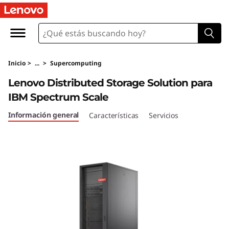
L
e
n
Inicio
>
...
>
Supercomputing
o
Lenovo Distributed Storage Solution para
v
IBM Spectrum Scale
o
Información general
Características
Servicios
D
i
s
t