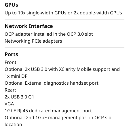
GPUs
a
Up to 10x single-width GPUs or 2x double-width GPUs
r
Network Interface
e
OCP adapter installed in the OCP 3.0 slot
Networking PCIe adapters
l
Ports
c
Front:
r
Optional 2x USB 3.0 with XClarity Mobile support and
1x mini DP
e
Optional External diagnostics handset port
Rear:
c
2x USB 3.0 G1
VGA
i
1GbE RJ-45 dedicated management port
Optional: 2nd 1GbE management port in OCP slot
m
location