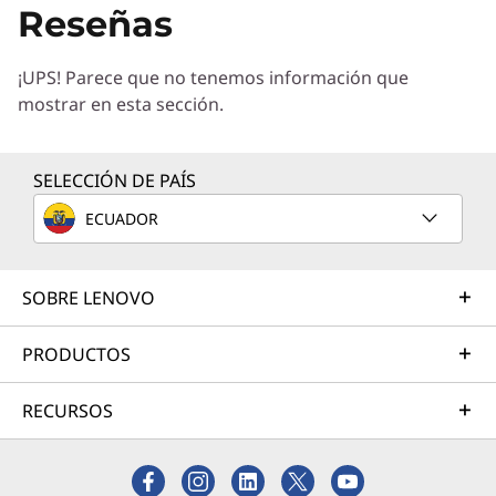
Reseñas
Diseñe la mejor estrategia para su empresa.
Trabajaremos con usted para hallar la solución
¡UPS! Parece que no tenemos información que
correcta para sus exclusivas necesidades
mostrar en esta sección.
empresariales.
Más información
SELECCIÓN DE PAÍS
ECUADOR
Servicios de Implementación
Acelere su tiempo de llegada a la productividad. Le
ayudaremos a simplificar la implementación de nuevas
SOBRE LENOVO
tecnologías para que pueda concentrarse en su
empresa.
PRODUCTOS
Más información
RECURSOS
Servicios de Asistencia