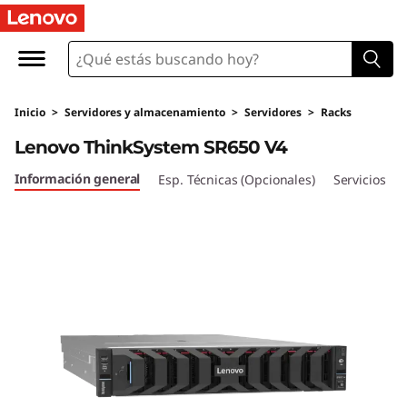
M
á
x
Inicio
>
Servidores y almacenamiento
>
Servidores
>
Racks
i
Lenovo ThinkSystem SR650 V4
m
Información general
Esp. Técnicas (Opcionales)
Servicios
a
e
s
c
a