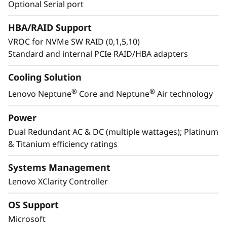
i
Optional Serial port
e
HBA/RAID Support
VROC for NVMe SW RAID (0,1,5,10)
n
Standard and internal PCIe RAID/HBA adapters
t
Cooling Solution
o
®
®
Lenovo Neptune
Core and Neptune
Air technology
f
Power
Dual Redundant AC & DC (multiple wattages); Platinum
u
& Titanium efficiency ratings
t
Systems Management
u
Lenovo XClarity Controller
r
OS Support
Microsoft
o