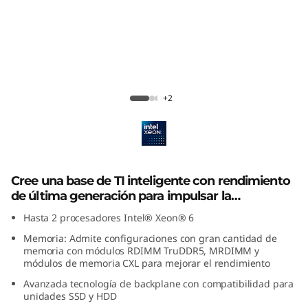
l
a
b
i
Lenovo ThinkSystem SR650 V4
+2
l
i
d
Cree una base de TI inteligente con rendimiento
de última generación para impulsar la
a
innovación y prepararse para crecer en el futuro.
Hasta 2 procesadores Intel® Xeon® 6
d
Memoria: Admite configuraciones con gran cantidad de
memoria con módulos RDIMM TruDDR5, MRDIMM y
y
módulos de memoria CXL para mejorar el rendimiento
Avanzada tecnología de backplane con compatibilidad para
r
unidades SSD y HDD