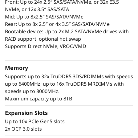
p
Front: Up to 24x 2.5″ SAS/SATA/NVMe, or 32x E3.S
NVMe, or 12x 3.5″ SAS/SATA
a
Mid: Up to 8x2.5″ SAS/SATA/NVMe
Rear: Up to 8x 2.5″ or 4x 3.5″ SAS/SATA/NVMe
r
Bootable device: Up to 2x M.2 SATA/NVMe drives with
RAID support, optional hot swap
a
Supports Direct NVMe, VROC/VMD
f
a
Memory
Supports up to 32x TruDDR5 3DS/RDIMMs with speeds
c
up to 6400MHz; up to 16x TruDDR5 MRDIMMs with
speeds up to 8000MHz.
i
Maximum capacity up to 8TB
l
Expansion Slots
i
Up to 10x PCIe Gen5 slots
2x OCP 3.0 slots
t