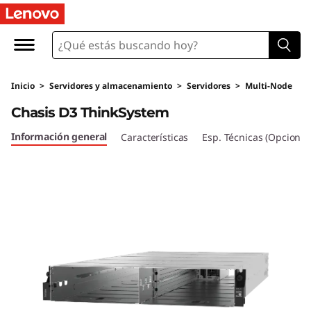
C
h
a
Inicio
>
Servidores y almacenamiento
>
Servidores
>
Multi-Node
s
Chasis D3 ThinkSystem
i
Información general
Características
Esp. Técnicas (Opcional
s
p
a
r
a