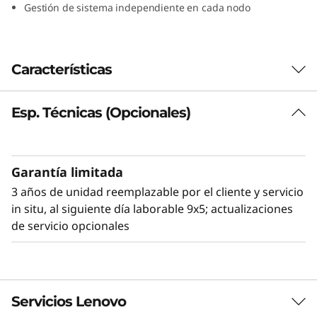
Gestión de sistema independiente en cada nodo
t
i
Características
-
n
Esp. Técnicas (Opcionales)
o
d
Garantía limitada
3 años de unidad reemplazable por el cliente y servicio
o
in situ, al siguiente día laborable 9x5; actualizaciones
s
de servicio opcionales
u
l
Flexible y alta densidad
Servicios Lenovo