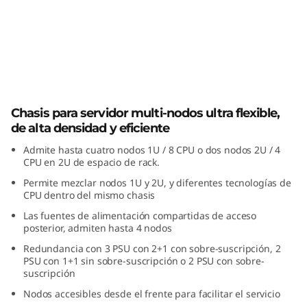
s
e
r
v
Chasis D3 ThinkSystem
i
Chasis para servidor multi-nodos ultra flexible,
de alta densidad y eficiente
d
Admite hasta cuatro nodos 1U / 8 CPU o dos nodos 2U / 4
CPU en 2U de espacio de rack.
o
Permite mezclar nodos 1U y 2U, y diferentes tecnologías de
CPU dentro del mismo chasis
r
Las fuentes de alimentación compartidas de acceso
posterior, admiten hasta 4 nodos
m
Redundancia con 3 PSU con 2+1 con sobre-suscripción, 2
u
PSU con 1+1 sin sobre-suscripción o 2 PSU con sobre-
suscripción
l
Nodos accesibles desde el frente para facilitar el servicio