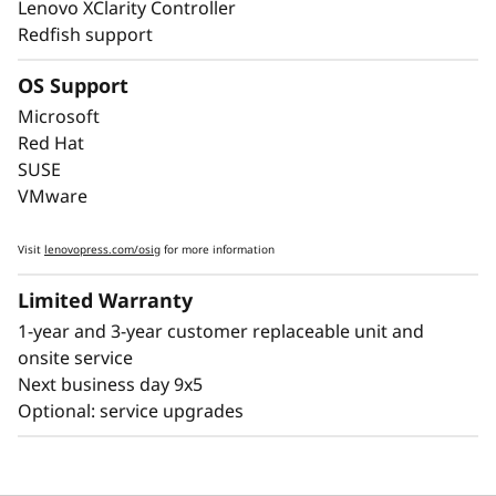
Lenovo XClarity Controller
incorpora características como análisis
Redfish support
predictivo de fallos y detección de errores que
ayudan a evitar los tiempos de inactividad, y
OS Support
diagnósticos Lightpath para identificar y
solucionar rápidamente los fallos.
Microsoft
Red Hat
XClarity Controller de Lenovo integrado es
SUSE
como un miniordenador que facilita la
VMware
monitorización remota de los principales
indicadores de estado, como la temperatura y
Visit
lenovopress.com/osig
for more information
el voltaje, a la vez que gestiona los estados de
Limited Warranty
alimentación del sistema, incluso con el
hardware desconectado.
1-year and 3-year customer replaceable unit and
onsite service
Next business day 9x5
Optional: service upgrades