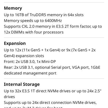
t
Intel® Xeon® 6, masiva capacidad de memoria:
Memory
o
y expansión disponible para hasta cuatro GPU
Up to 16TB of TruDDR5 memory in 64x slots
de tamaño completo y hasta 32 unidades,
Memory speeds up to 6400MHz
r
usted puede poner en funcionamiento y
Supports CXL 2.0 memory in E3.S 2T form factor, up to
escalar con confianza sus cargas de trabajo
12x DIMMs with four processors
más críticas en el ThinkSystem SR850 V4.
Expansion
Up to 12x (11x Gen5 + 1x Gen4) or 9x (7x Gen5 + 2x
Gen4) expansion slots
Front: 2x USB 3.0, 1x Mini-DP
Rear: 2x USB 3.1, optional Serial port, VGA port, 1GbE
dedicated management port
Internal Storage
Up to 32x E3.S 1T direct NVMe drives or up to 24x 2.5"
drives
Supports up to 24x direct connection NVMe drives,