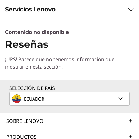
Servicios Lenovo
Contenido no disponible
Servicios de Soluciones
Reseñas
Diseñe la mejor estrategia para su empresa.
Trabajaremos con usted para hallar la solución
¡UPS! Parece que no tenemos información que
correcta para sus exclusivas necesidades
mostrar en esta sección.
empresariales.
Más información
SELECCIÓN DE PAÍS
ECUADOR
Servicios de Implementación
Acelere su tiempo de llegada a la productividad. Le
ayudaremos a simplificar la implementación de nuevas
SOBRE LENOVO
tecnologías para que pueda concentrarse en su
empresa.
PRODUCTOS