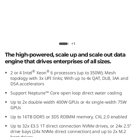
r
f
o
r
Lenovo ThinkSystem SR850 V4
+1
m
The high-powered, scale up and scale out data
engine that drives enterprises of all sizes.
a
®
®
2 or 4 Intel
Xeon
6 processors (up to 350W); Mesh
n
topology with 3x UPI links; With up to 4x QAT, DLB, IAA and
DSA accelerators
c
Support Neptune™ Core open loop direct water cooling
Up to 2x double-width 400W GPUs or 4x single-width 75W
e
GPUs
i
Up to 16TB DDR5 or 3DS RDIMM memory, CXL 2.0 enabled
Up to 32x E3.S 1T direct connection NVMe drives, or 24x 2.5”
n
drive bays (24x NVMe direct connection) and up to 2x M.2
boot drives