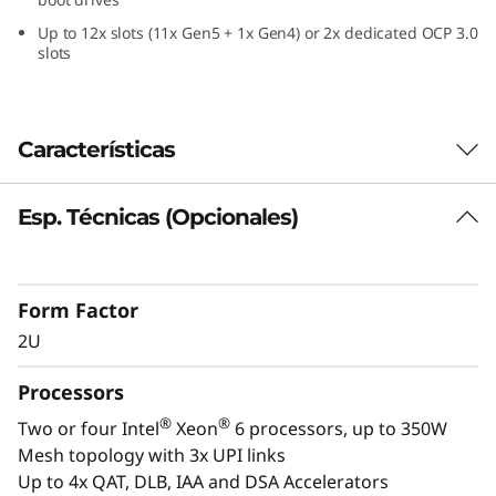
a
Up to 12x slots (11x Gen5 + 1x Gen4) or 2x dedicated OCP 3.0
slots
2
U
Características
F
o
Esp. Técnicas (Opcionales)
Ejecute con confianza sus cargas de
trabajo críticas
r
Las bases de datos en memoria como, ERP o
m
Form Factor
CRM, plataformas de inteligencia empresarial y
virtualización son las cargas de trabajo que
2U
F
impulsan a todas las grandes empresas. El
ThinkSystem SR850 V4 está diseñado para
Processors
a
escalarse horizontal y verticalmente, con un
®
®
Two or four Intel
Xeon
6 processors, up to 350W
motor optimizado para el máximo rendimiento
c
Mesh topology with 3x UPI links
que ejecuta sus cargas de trabajo y da impulso
Up to 4x QAT, DLB, IAA and DSA Accelerators
a su empresa. Con hasta cuatro procesadores