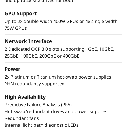
and up to 2x M.2 drives for boot
Rendimiento extremo en unas
GPU Support
dimensiones reducidas
Up to 2x double-width 400W GPUs or 4x single-width
El Lenovo ThinkSystem 2U SR850 V4 4S admite
75W GPUs
hasta 344 núcleos de CPU y ofrece un 33% más
de ancho de banda de memoria* con la más
Network Interface
reciente memoria DDR5. La nueva tecnología
2 Dedicated OCP 3.0 slots supporting 1GbE, 10GbE,
PCIe Gen5 elimina los cuellos de botella desde
25GbE, 100GbE, 200GbE or 400GbE
las ranuras de ampliación hasta las unidades
NVMe. SR850 V4 tres ranuras PCIe de 5ª
Power
generación más*. Admite hasta dos GPU de
2x Platinum or Titanium hot-swap power supplies
tamaño completo y calidad empresarial y las
N+N redundancy supported
32 unidades NVMe E3.S 1T o 24 de 2,5” con
conexión directa proporcionan a su
High Availability
organización tecnologías capaces de crear el
Predictive Failure Analysis (PFA)
excepcional rendimiento y valor que exigen las
Hot-swap/redundant drives and power supplies
cargas de trabajo de nivel empresarial.
Redundant fans
Internal light path diagnostic LEDs
*En comparación con el ThinkSystem SR850 V3