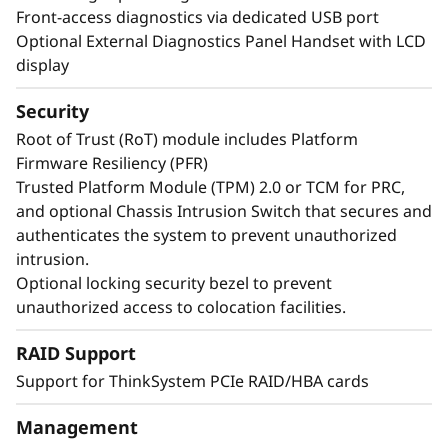
Front-access diagnostics via dedicated USB port
Optional External Diagnostics Panel Handset with LCD
display
Security
Root of Trust (RoT) module includes Platform
Firmware Resiliency (PFR)
Trusted Platform Module (TPM) 2.0 or TCM for PRC,
and optional Chassis Intrusion Switch that secures and
authenticates the system to prevent unauthorized
intrusion.
Optional locking security bezel to prevent
unauthorized access to colocation facilities.
Maximice su tiempo de actividad
RAID Support
Cuando su sistema se cae, los minutos son
Support for ThinkSystem PCIe RAID/HBA cards
horas. Ejecutar cargas de trabajo de nivel
empresarial precisa tiempos de actividad de
Management
nivel empresarial. El ThinkSystem SR850 V4