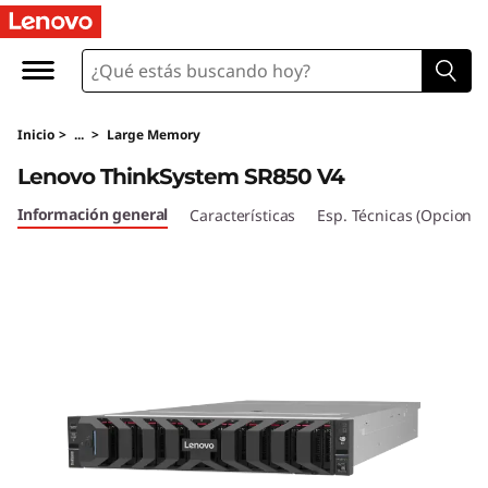
D
e
n
Inicio
>
...
>
Large Memory
s
Lenovo ThinkSystem SR850 V4
i
Información general
Características
Esp. Técnicas (Opcional
t
y
&
P
e