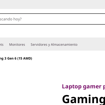
ets
Monitores
Servidores y Almacenamiento
g 3 Gen 6 (15 AMD)
Laptop gamer par
Gaming 3
Laptop gamer p
Gaming 
AMD)