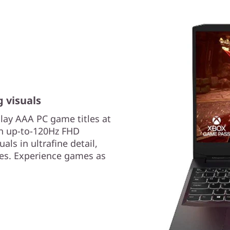
 visuals
Play AAA PC game titles at
an up-to-120Hz FHD
als in ultrafine detail,
tes. Experience games as