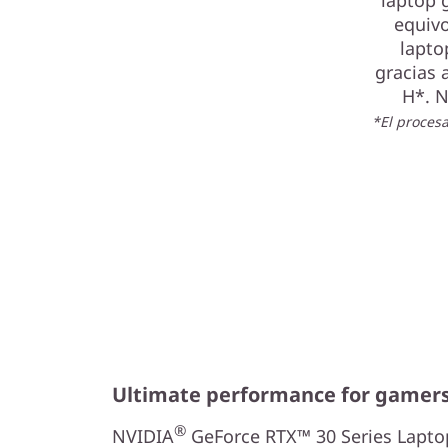
laptop 
equivo
lapto
gracias 
H*. N
*El procesa
Ultimate performance for gamers
®
NVIDIA
GeForce RTX™ 30 Series Laptop