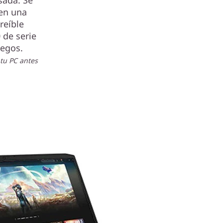
sada. Se
 en una
reíble
 de serie
uegos.
 tu PC antes