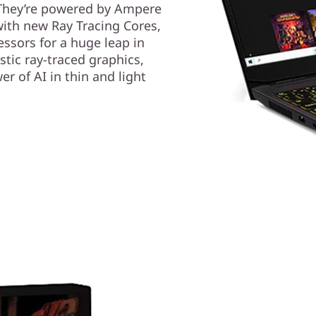
 They’re powered by Ampere
ith new Ray Tracing Cores,
ssors for a huge leap in
tic ray-traced graphics,
r of AI in thin and light