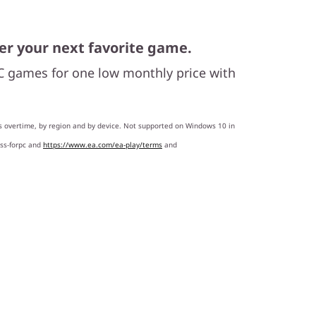
er your next favorite game.
PC games for one low monthly price with
s overtime, by region and by device. Not supported on Windows 10 in
ss-forpc and
https://www.ea.com/ea-play/terms
and