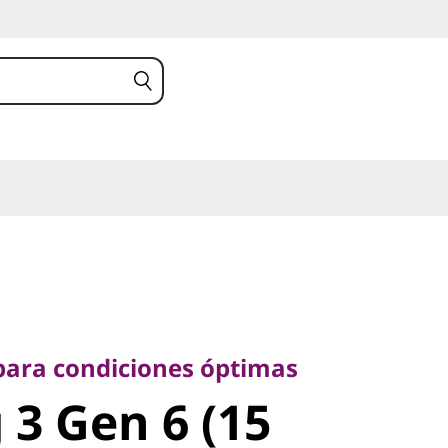
a condiciones óptimas
 Gen 6 (15
ara condiciones óptimas
3 Gen 6 (15