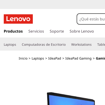
I
d
e
I
r
Productos
Servicios
Soporte
Sobre Lenovo
a
a
l
P
Laptops
Computadoras de Escritorio
Workstations
Tabl
c
o
a
n
Inicio
>
Laptops
>
IdeaPad
>
IdeaPad Gaming
>
Gamin
t
d
e
n
G
i
d
a
o
p
m
r
i