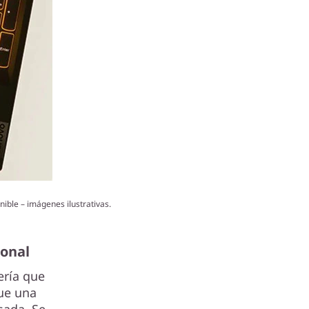
ible – imágenes ilustrativas.
ional
ería que
ue una