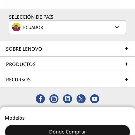
SELECCIÓN DE PAÍS
ECUADOR
Revoluciona la informática con IA de
Lenovo
Esta no es solo otra PC: es un dispositivo
SOBRE LENOVO
revolucionario. Equipada con procesadores
Intel® Core™ Ultra serie H y una unidad de
PRODUCTOS
procesamiento neural (NPU) de 13 billones de
operaciones por segundo (TOPS), IdeaPad Pro
RECURSOS
5i acelera las aplicaciones que requieren
mucha computación y las tareas impulsadas
por IA, se sintoniza con tus necesidades, sabe
cuándo estás cerca y mantiene tus datos
© 2026 Lenovo. Todos los derechos reservados.
seguros.
Modelos
Privacidad
Mapa del Sitio
Dónde Comprar