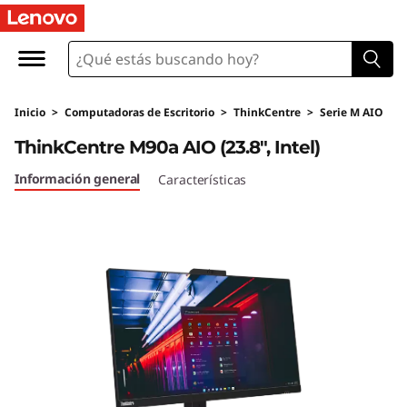
T
h
i
Inicio
>
Computadoras de Escritorio
>
ThinkCentre
>
Serie M AIO
n
ThinkCentre M90a AIO (23.8", Intel)
k
Información general
Características
C
e
n
t
r