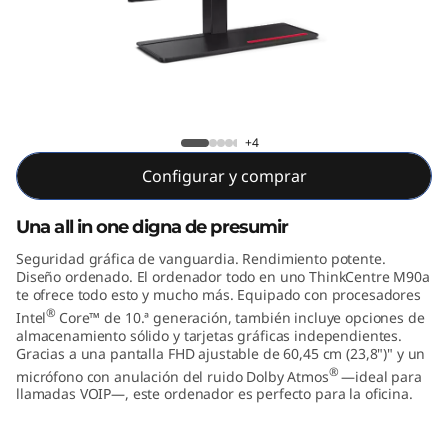
e
M
9
0
ThinkCentre M90a AIO (23.8", Intel)
+4
a
Configurar y comprar
A
Una all in one digna de presumir
I
Seguridad gráfica de vanguardia. Rendimiento potente.
Diseño ordenado. El ordenador todo en uno ThinkCentre M90a
O
te ofrece todo esto y mucho más. Equipado con procesadores
®
Intel
Core™ de 10.ª generación, también incluye opciones de
almacenamiento sólido y tarjetas gráficas independientes.
(
Gracias a una pantalla FHD ajustable de 60,45 cm (23,8")" y un
®
micrófono con anulación del ruido Dolby Atmos
—ideal para
2
llamadas VOIP—, este ordenador es perfecto para la oficina.
3