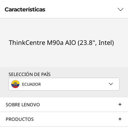
.
Características
8
"
ThinkCentre M90a AIO (23.8", Intel)
,
I
n
SELECCIÓN DE PAÍS
t
ECUADOR
e
l
SOBRE LENOVO
)
PRODUCTOS
Smarter security safeguards your system