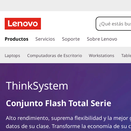
D
M
S
I
r
Productos
Servicios
Soporte
Sobre Lenovo
e
a
l
r
Laptops
Computadoras de Escritorio
Workstations
Tabl
c
o
i
n
t
e
ThinkSystem
e
n
s
i
Conjunto Flash Total Serie
d
A
o
p
l
Alto rendimiento, suprema flexibilidad y la mejor 
r
datos de su clase. Transforme la economía de su 
i