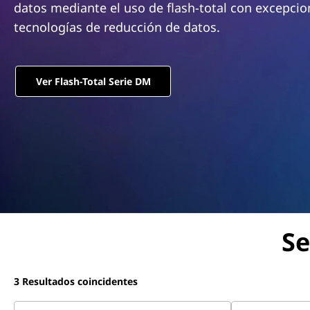
l
datos mediante el uso de flash-total con excepcio
n
-
c
tecnologías de reducción de datos.
i
F
p
a
Ver Flash-Total Serie DM
l
l
a
s
h
A
Se
r
r
3
Resultados coincidentes
a