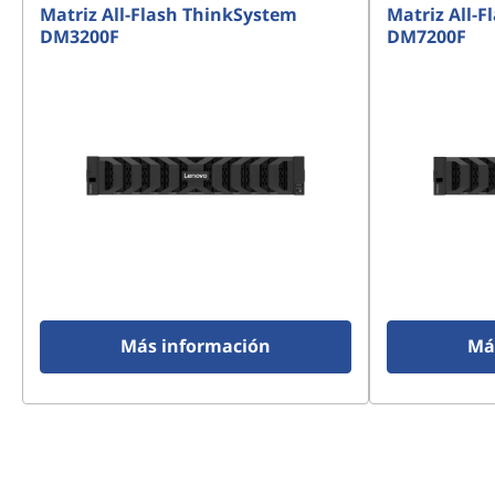
Matriz All-Flash ThinkSystem
Matriz All-
y
DM3200F
DM7200F
Más información
Má