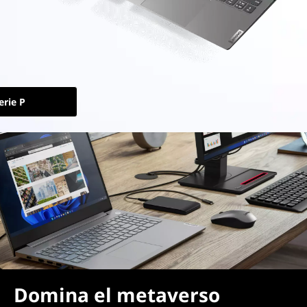
erie P
Domina el metaverso