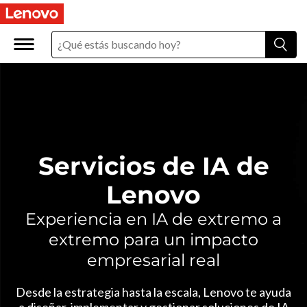
S
e
r
v
i
c
Servicios de IA de
i
Lenovo
o
Experiencia en IA de extremo a
extremo para un impacto
s
empresarial real
d
Desde la estrategia hasta la escala, Lenovo te ayuda
a diseñar, implementar y gestionar soluciones de IA