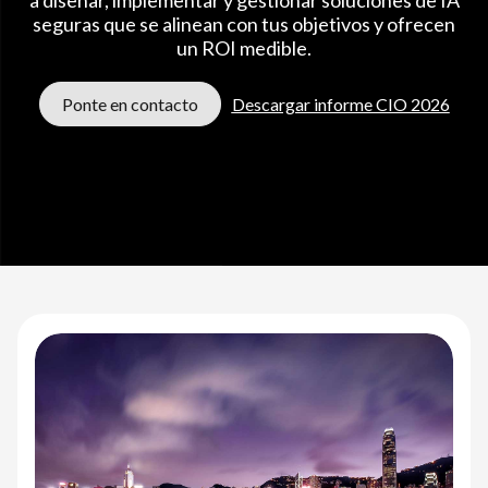
e
seguras que se alinean con tus objetivos y ofrecen
I
un ROI medible.
A
Ponte en contacto
Descargar informe CIO 2026