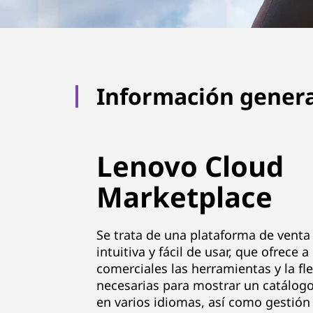
e
|
O
Información genera
n
e
Lenovo Cloud
-
Marketplace
s
t
Se trata de una plataforma de venta
intuitiva y fácil de usar, que ofrece a
o
comerciales las herramientas y la fle
p
necesarias para mostrar un catálog
en varios idiomas, así como gestión 