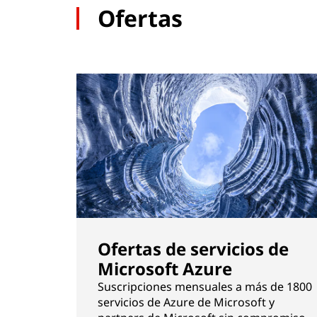
Ofertas
w
a
r
e
Ofertas de servicios de
Microsoft Azure
Suscripciones mensuales a más de 1800
servicios de Azure de Microsoft y