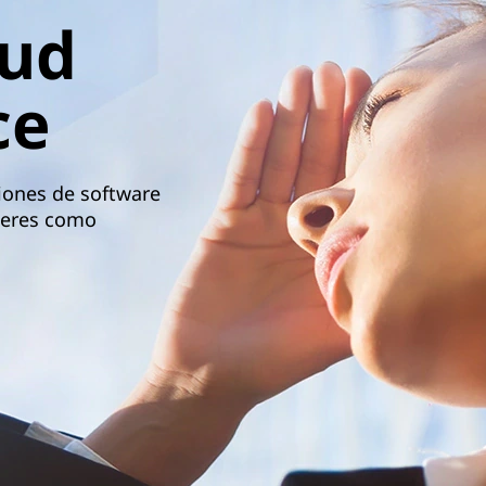
oud
ce
iones de software
íderes como