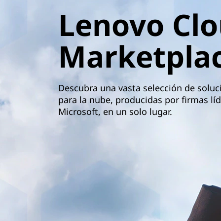
d
n
Lenovo Cl
M
c
i
a
p
Marketpla
a
r
l
k
Descubra una vasta selección de soluc
para la nube, producidas por firmas l
e
Microsoft, en un solo lugar.
t
p
l
a
c