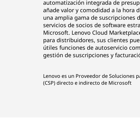
S
automatización integrada de presup
añade valor y comodidad a la hora d
h
una amplia gama de suscripciones d
servicios de socios de software est
o
Microsoft. Lenovo Cloud Marketplace
para distribuidores, sus clientes pu
p
útiles funciones de autoservicio co
f
gestión de suscripciones y facturaci
o
Lenovo es un Proveedor de Soluciones p
r
(CSP) directo e indirecto de Microsoft
S
o
f
t