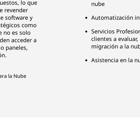
uestos, lo que
nube
e revender
e software y
Automatización i
ratégicos como
Servicios Profesio
 no es solo
clientes a evaluar
eden acceder a
migración a la nu
mo paneles,
ón.
Asistencia en la 
ara la Nube