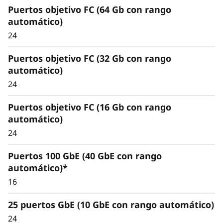
Puertos objetivo FC (64 Gb con rango
flexibilidad para
automático)
satisfacer demandas
24
dinámicas de
Puertos objetivo FC (32 Gb con rango
automático)
almacenamiento
24
Al utilizar capacidades de escalabilidad sin
Puertos objetivo FC (16 Gb con rango
interrupciones dentro de un clúster, puede
automático)
aumentar la capacidad de almacenamiento y
eliminar los silos de almacenamiento.
24
Puertos 100 GbE (40 GbE con rango
Benefíciese de una flexibilidad sin precedentes
automático)*
a medida que despliega y reubica cargas de
trabajo sin problemas. La capacidad unificada
16
para cargas de trabajo de bloques, archivos y
25 puertos GbE (10 GbE con rango automático)
objetos proporciona un escalado sin
interrupciones.
24