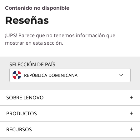
Contenido no disponible
Servicios de Soluciones
Reseñas
Diseñe la mejor estrategia para su empresa.
Trabajaremos con usted para hallar la solución
¡UPS! Parece que no tenemos información que
correcta para sus exclusivas necesidades
mostrar en esta sección.
empresariales.
Más información
SELECCIÓN DE PAÍS
REPÚBLICA DOMINICANA
Servicios de Implementación
Acelere su tiempo de llegada a la productividad. Le
ayudaremos a simplificar la implementación de nuevas
SOBRE LENOVO
tecnologías para que pueda concentrarse en su
empresa.
PRODUCTOS
Más información
RECURSOS