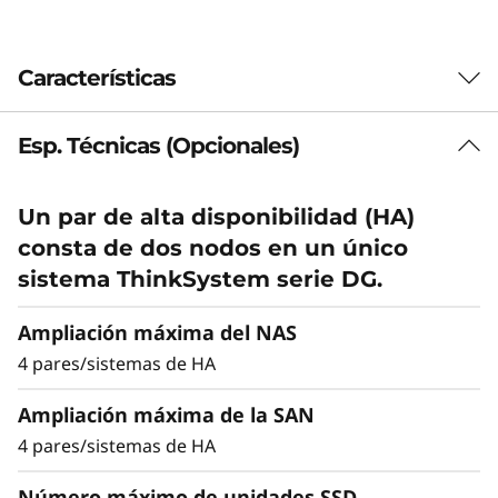
y
s
Características
t
Esp. Técnicas (Opcionales)
Reduzca el TCO,
e
incremente la
m
Un par de alta disponibilidad (HA)
eficiencia y la
consta de dos nodos en un único
D
sistema ThinkSystem serie DG.
sostenibilidad
G
Ampliación máxima del NAS
Reduzca los costes de su centro de datos y
7
4 pares/sistemas de HA
modernícelo con una solución más sostenible
y eficiente que los sistemas de
2
Ampliación máxima de la SAN
almacenamiento HDD. El DG7200 proporciona
4 pares/sistemas de HA
más del doble de capacidad máxima que el
0
sistema de la generación anterior y equilibra el
Número máximo de unidades SSD