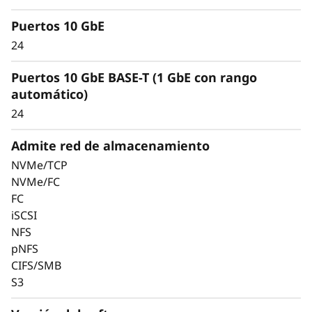
Puertos 10 GbE
24
Puertos 10 GbE BASE-T (1 GbE con rango
automático)
24
Admite red de almacenamiento
NVMe/TCP
NVMe/FC
FC
iSCSI
Mantenga sus datos
NFS
pNFS
disponibles y seguros
CIFS/SMB
con protección líder
S3
del mercado