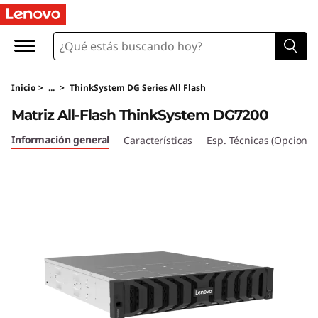
M
a
t
Inicio
>
...
>
ThinkSystem DG Series All Flash
r
Matriz All-Flash ThinkSystem DG7200
i
Información general
Características
Esp. Técnicas (Opcional
z
A
l
l
-