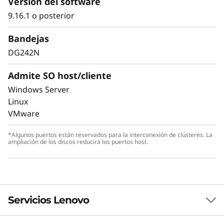
Versión del software
9.16.1 o posterior
La seguridad de los datos es una preocupación
clave para cualquier organización. Proteja sus
Bandejas
valiosos datos contra el ransomware y otras
DG242N
ciberamenazas externas o internas para
mantener los datos disponibles, eliminar
Admite SO host/cliente
disrupciones y recuperarse rápidamente en
Windows Server
caso de fallo.
Linux
VMware
El cifrado siempre activado y la detección
autónoma de ransomware en tiempo real, con
*Algunos puertos están reservados para la interconexión de clústeres. La
modelos de aprendizaje automático protegen
ampliación de los discos reducirá los puertos host.
sus datos sensibles localmente y en la nube.
Servicios Lenovo