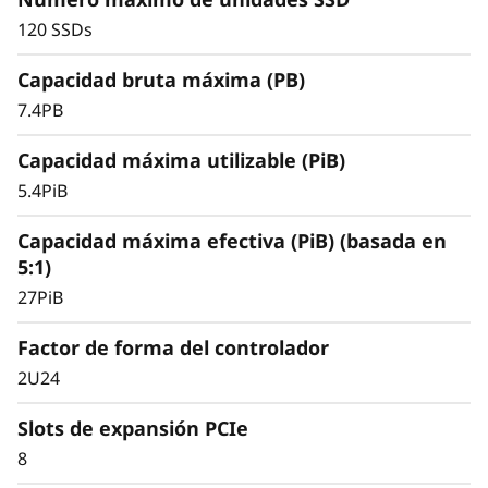
0
almacenamiento flash QLC de alta capacidad y
120 SSDs
un rendimiento óptimo para implantaciones
no sensibles a la latencia, cargas de trabajo de
Capacidad bruta máxima (PB)
uso general o la transición de almacenamiento
híbrido/HDD a all-flash.
7.4PB
Capacidad máxima utilizable (PiB)
5.4PiB
Capacidad máxima efectiva (PiB) (basada en
5:1)
27PiB
Factor de forma del controlador
2U24
Slots de expansión PCIe
8
Escalabilidad y