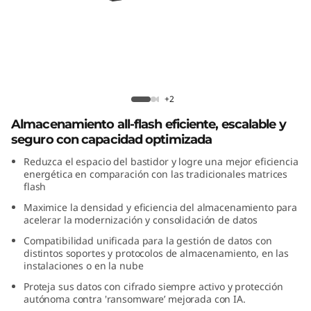
F
l
a
s
Matriz All-Flash ThinkSystem DG7200
+2
h
Almacenamiento all-flash eficiente, escalable y
seguro con capacidad optimizada
T
Reduzca el espacio del bastidor y logre una mejor eficiencia
h
energética en comparación con las tradicionales matrices
flash
i
Maximice la densidad y eficiencia del almacenamiento para
acelerar la modernización y consolidación de datos
n
Compatibilidad unificada para la gestión de datos con
distintos soportes y protocolos de almacenamiento, en las
k
instalaciones o en la nube
Proteja sus datos con cifrado siempre activo y protección
S
autónoma contra 'ransomware’ mejorada con IA.