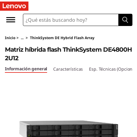
M
a
t
Inicio
>
...
>
ThinkSystem DE Hybrid Flash Array
r
Matriz híbrida flash ThinkSystem DE4800H
i
2U12
z
Información general
Características
Esp. Técnicas (Opcional
h
í
b
r