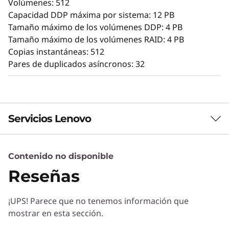
Volúmenes: 512
administradores maximizar el rendimiento y la
Capacidad DDP máxima por sistema: 12 PB
facilidad de uso.
Tamaño máximo de los volúmenes DDP: 4 PB
La intuitiva GUI mediante navegador simplifica
Tamaño máximo de los volúmenes RAID: 4 PB
la configuración y el mantenimiento, a la vez
Copias instantáneas: 512
que ofrece posibilidades de mantenimiento
Pares de duplicados asíncronos: 32
para ofrecer rendimiento, integridad de datos,
fiabilidad y seguridad de forma constante.
Servicios Lenovo
Contenido no disponible
Servicios de Soluciones
Reseñas
Diseñe la mejor estrategia para su empresa.
Trabajaremos con usted para hallar la solución
¡UPS! Parece que no tenemos información que
correcta para sus exclusivas necesidades
mostrar en esta sección.
empresariales.