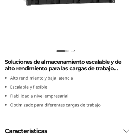
i
d
a
f
Matriz híbrida flash ThinkSystem
l
DE4800H 2U12
+2
Soluciones de almacenamiento escalable y de
a
alto rendimiento para las cargas de trabajo
s
actuales
Alto rendimiento y baja latencia
Escalable y flexible
h
Fiabilidad a nivel empresarial
T
Optimizado para diferentes cargas de trabajo
h
i
Características