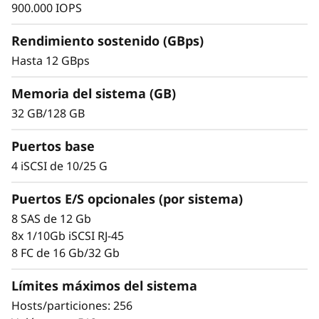
4
900.000 IOPS
8
Rendimiento sostenido (GBps)
Hasta 12 GBps
0
0
Memoria del sistema (GB)
32 GB/128 GB
H
Puertos base
2
4 iSCSI de 10/25 G
Simplicidad y escalabilidad demostradas
U
Puertos E/S opcionales (por sistema)
El escalado resulta muy fácil gracias a las
1
8 SAS de 12 Gb
herramientas de diseño modular y fácil uso
8x 1/10Gb iSCSI RJ-45
incorporadas. Empiece a trabajar con sus
2
8 FC de 16 Gb/32 Gb
datos en cuestión de minutos. Su gran
flexibilidad de configuración, ajuste del
Límites máximos del sistema
rendimiento a medida y control total de la
Hosts/particiones: 256
ubicación de los datos permiten a los