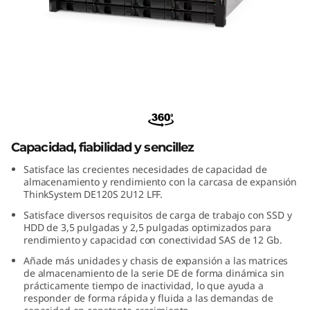
m
D
E
1
ThinkSystem DE120S 2U12 LFF
2
Expansion Enclosure
0
Capacidad, fiabilidad y sencillez
Satisface las crecientes necesidades de capacidad de
S
almacenamiento y rendimiento con la carcasa de expansión
ThinkSystem DE120S 2U12 LFF.
2
Satisface diversos requisitos de carga de trabajo con SSD y
HDD de 3,5 pulgadas y 2,5 pulgadas optimizados para
U
rendimiento y capacidad con conectividad SAS de 12 Gb.
Añade más unidades y chasis de expansión a las matrices
1
de almacenamiento de la serie DE de forma dinámica sin
prácticamente tiempo de inactividad, lo que ayuda a
2
responder de forma rápida y fluida a las demandas de