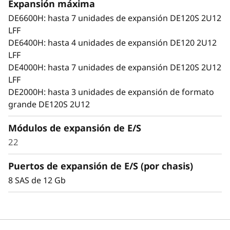
o
Expansión máxima
demandas de capacidad en constante
DE6600H: hasta 7 unidades de expansión DE120S 2U12
crecimiento.
n
LFF
Cubre las crecientes necesidades de
DE6400H: hasta 4 unidades de expansión DE120 2U12
E
capacidad de almacenamiento y rendimiento
LFF
con las unidades de expansión ThinkSystem
n
DE4000H: hasta 7 unidades de expansión DE120S 2U12
LFF y SFF de la serie DE.
LFF
Cumple los distintos requisitos de carga de
c
DE2000H: hasta 3 unidades de expansión de formato
trabajo con SSD y HDD de 3,5 y 2,5 pulgadas
grande DE120S 2U12
con rendimiento y capacidad optimizados
l
con conectividad SAS de 12 Gb.
Módulos de expansión de E/S
o
Añade más unidades y chasis de expansión a
2
2
las matrices de almacenamiento de la serie
s
DE de forma dinámica sin prácticamente
Puertos de expansión de E/S (por chasis)
ningún tiempo de inactividad, lo que ayuda a
u
8 SAS de 12 Gb
responder de manera rápida y fluida a las
demandas de capacidad en constante
r
crecimiento.
e