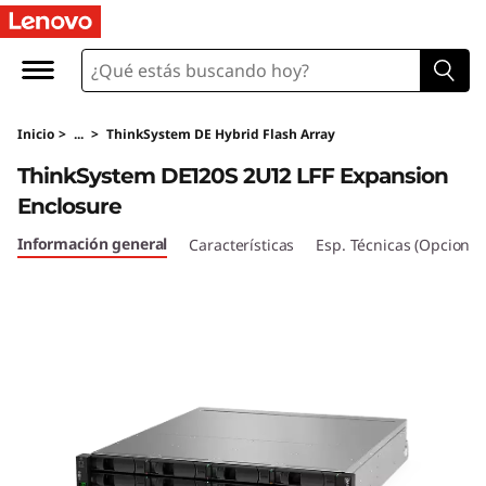
T
h
i
Inicio
>
...
>
ThinkSystem DE Hybrid Flash Array
n
ThinkSystem DE120S 2U12 LFF Expansion
k
Enclosure
S
Información general
Características
Esp. Técnicas (Opcional
y
s
t
e