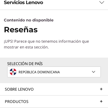
Servicios Lenovo
Contenido no disponible
Servicios de Soluciones
Reseñas
Diseñe la mejor estrategia para su empresa.
Trabajaremos con usted para hallar la solución
¡UPS! Parece que no tenemos información que
correcta para sus exclusivas necesidades
mostrar en esta sección.
empresariales.
Más información
SELECCIÓN DE PAÍS
REPÚBLICA DOMINICANA
Servicios de Implementación
Acelere su tiempo de llegada a la productividad. Le
ayudaremos a simplificar la implementación de nuevas
SOBRE LENOVO
tecnologías para que pueda concentrarse en su
empresa.
PRODUCTOS