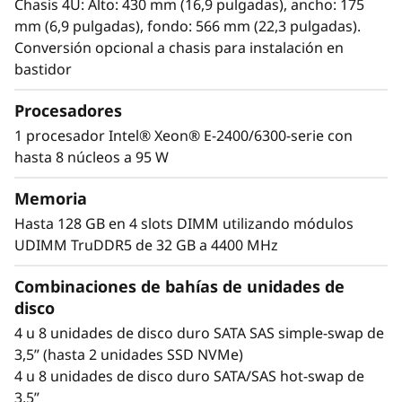
d
empresas en crecimiento y aplicaciones
Chasis 4U: Alto: 430 mm (16,9 pulgadas), ancho: 175
remotas.
mm (6,9 pulgadas), fondo: 566 mm (22,3 pulgadas).
e
Conversión opcional a chasis para instalación en
El ST250 V3 es un servidor de torre de elevado
bastidor
T
valor y alto rendimiento ideal para empresas
Procesadores
en crecimiento. Tanto si se instala como
I
servidor independiente o en bastidor, el ST250
1 procesador Intel® Xeon® E-2400/6300-serie con
V3 es adecuado para instalaciones remotas y
a
hasta 8 núcleos a 95 W
sucursales.
l
Memoria
Compatible con los más recientes
Hasta 128 GB en 4 slots DIMM utilizando módulos
a
®
®
procesadores Intel
Xeon
y GPU, el ST250 V3
UDIMM TruDDR5 de 32 GB a 4400 MHz
tiene salida de vídeo en alta definición y puede
m
Combinaciones de bahías de unidades de
contribuir a ampliar la inferencia de IA a
disco
e
instalaciones remotas como, por ejemplo,
sucursales.
4 u 8 unidades de disco duro SATA SAS simple-swap de
d
3,5” (hasta 2 unidades SSD NVMe)
4 u 8 unidades de disco duro SATA/SAS hot-swap de
i
3,5”