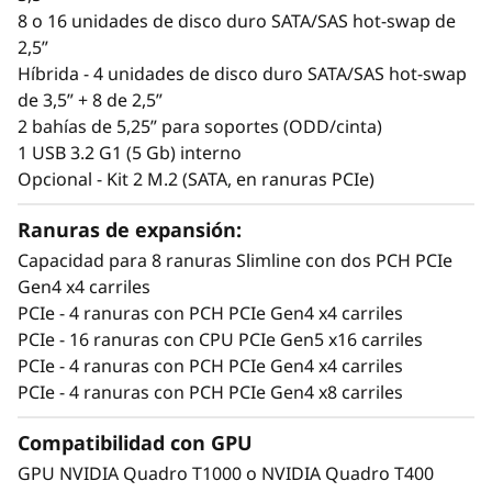
8 o 16 unidades de disco duro SATA/SAS hot-swap de
d
2,5”
Híbrida - 4 unidades de disco duro SATA/SAS hot-swap
a
de 3,5” + 8 de 2,5”
d
2 bahías de 5,25” para soportes (ODD/cinta)
1 USB 3.2 G1 (5 Gb) interno
e
Opcional - Kit 2 M.2 (SATA, en ranuras PCIe)
l
Ranuras de expansión:
Flexibilidad para facilitar el crecimiento
Capacidad para 8 ranuras Slimline con dos PCH PCIe
c
Las empresas en crecimiento precisan un
Gen4 x4 carriles
servidor con rendimiento y flexibilidad para
r
PCIe - 4 ranuras con PCH PCIe Gen4 x4 carriles
gestionar sus datos. El ThinkSystem ST250 V3
PCIe - 16 ranuras con CPU PCIe Gen5 x16 carriles
e
dispone de hasta 4 ranuras PCIe, con una PCIe
PCIe - 4 ranuras con PCH PCIe Gen4 x4 carriles
Gen5, y múltiples tipos de almacenamiento,
PCIe - 4 ranuras con PCH PCIe Gen4 x8 carriles
c
desde tamaño medio hasta gran capacidad.
Compatibilidad con GPU
i
Admite múltiples configuración de
GPU NVIDIA Quadro T1000 o NVIDIA Quadro T400