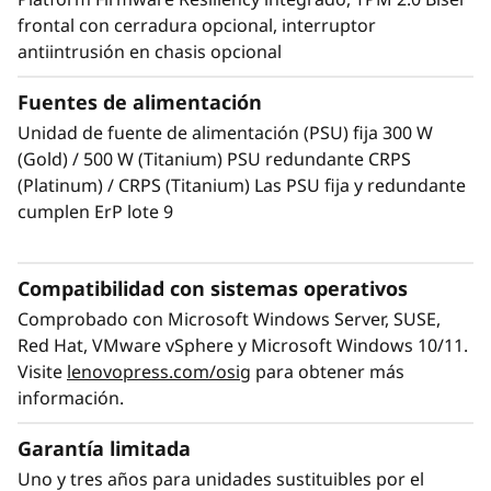
frontal con cerradura opcional, interruptor
e
antiintrusión en chasis opcional
Gestión remota más fácil
g
El Lenovo ThinkSystem ST250 V3 con
Fuentes de alimentación
procesador Intel® Xeon® E-2400/6300-serie y
o
Unidad de fuente de alimentación (PSU) fija 300 W
gestión de sistemas XClarity ofrece elevado
(Gold) / 500 W (Titanium) PSU redundante CRPS
rendimiento a la vez que facilidad de gestión.
c
(Platinum) / CRPS (Titanium) Las PSU fija y redundante
cumplen ErP lote 9
XClarity permite gestionar el ST250 V3 de
i
forma centralizada pero con instalación
o
remota, y se integra fácilmente en una red de
Compatibilidad con sistemas operativos
servidores ThinkSystem ya existente. Esto
Comprobado con Microsoft Windows Server, SUSE,
facilita el despliegue y la administración con un
Red Hat, VMware vSphere y Microsoft Windows 10/11.
mínimo requerimiento de recursos de TI in
Visite
lenovopress.com/osig
para obtener más
situ.
información.
Garantía limitada
Uno y tres años para unidades sustituibles por el