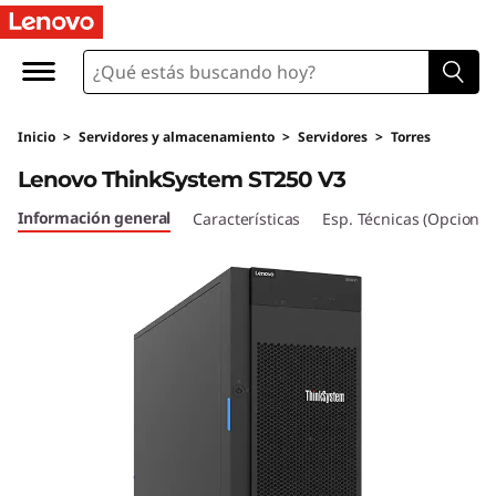
A
s
i
Inicio
>
Servidores y almacenamiento
>
Servidores
>
Torres
s
Lenovo ThinkSystem ST250 V3
t
Información general
Características
Esp. Técnicas (Opcional
e
n
c
i
a