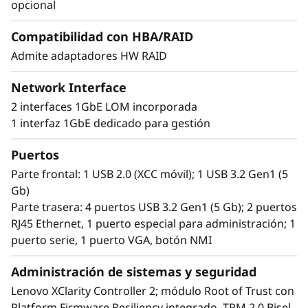
almacenamiento de alta capacidad con 8
m
opcional
bahías para discos duros de 3,5” o 16 de 2.5”, lo
que permite añadir y cambiar a la medida del
i
Compatibilidad con HBA/RAID
crecimiento del negocio y sus datos.
Admite adaptadores HW RAID
e
Además, el ST250 V3 puede instalarse en
Network Interface
n
bastidor o como servidor independiente, por
2 interfaces 1GbE LOM incorporada
lo que resulta ideal para gestionar aplicaciones
t
1 interfaz 1GbE dedicado para gestión
de negocios en el perímetro.
o
Puertos
Parte frontal: 1 USB 2.0 (XCC móvil); 1 USB 3.2 Gen1 (5
d
Gb)
Parte trasera: 4 puertos USB 3.2 Gen1 (5 Gb); 2 puertos
e
RJ45 Ethernet, 1 puerto especial para administración; 1
puerto serie, 1 puerto VGA, botón NMI
s
u
Administración de sistemas y seguridad
Lenovo XClarity Controller 2; módulo Root of Trust con
n
Platform Firmware Resiliency integrado, TPM 2.0 Bisel