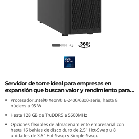
p
a
r
a
Lenovo ThinkSystem ST250 V3
+3
s
u
i
Servidor de torre ideal para empresas en
expansión que buscan valor y rendimiento para
n
instalaciones remotas.
Procesador Intel® Xeon® E-2400/6300-serie, hasta 8
f
núcleos a 95 W
Hasta 128 GB de TruDDR5 a 5600MHz
r
Opciones flexibles de almacenamiento empresarial con
hasta 16 bahías de disco duro de 2,5" Hot-Swap u 8
a
unidades de 3,5" Hot-Swap y Simple-Swap.