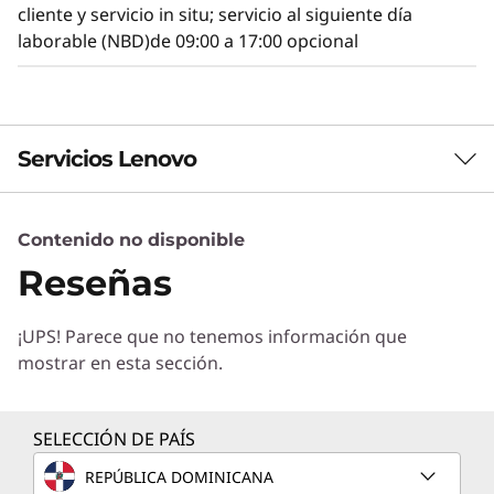
cliente y servicio in situ; servicio al siguiente día
laborable (NBD)de 09:00 a 17:00 opcional
Servicios Lenovo
Contenido no disponible
Servicios de Soluciones
Reseñas
Diseñe la mejor estrategia para su empresa.
Trabajaremos con usted para hallar la solución
¡UPS! Parece que no tenemos información que
correcta para sus exclusivas necesidades
mostrar en esta sección.
empresariales.
Más información
SELECCIÓN DE PAÍS
REPÚBLICA DOMINICANA
Servicios de Implementación