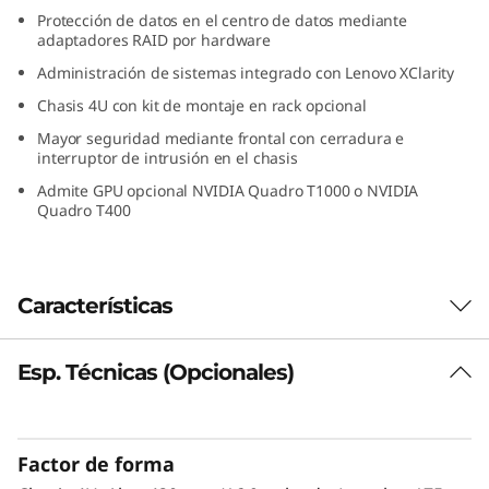
e
Protección de datos en el centro de datos mediante
adaptadores RAID por hardware
s
Administración de sistemas integrado con Lenovo XClarity
Chasis 4U con kit de montaje en rack opcional
t
Mayor seguridad mediante frontal con cerradura e
interruptor de intrusión en el chasis
r
Admite GPU opcional NVIDIA Quadro T1000 o NVIDIA
u
Quadro T400
c
t
Características
u
Esp. Técnicas (Opcionales)
Elevado valor y rendimiento
r
El Lenovo ThinkSystem ST250 V3 con un
procesador Intel® Xeon® E-2400/6300-serie es
a
Factor de forma
un servidor de torre optimizado para