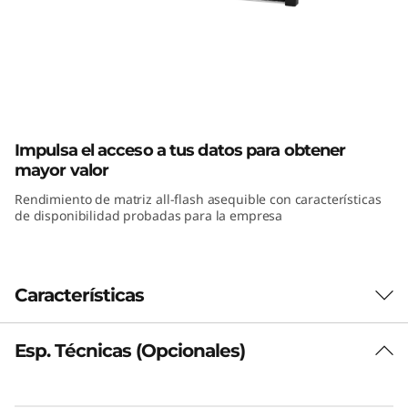
F
l
a
s
ThinkSystem DE4000F All-Flash Array
h
Impulsa el acceso a tus datos para obtener
mayor valor
d
Rendimiento de matriz all-flash asequible con características
de disponibilidad probadas para la empresa
e
T
Características
h
i
Esp. Técnicas (Opcionales)
El desafío
n
Es fundamental que las aplicaciones
empresariales clave se ejecuten con la máxima