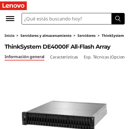
M
a
t
Inicio
>
Servidores y almacenamiento
>
Servidores
>
ThinkSystem
r
ThinkSystem DE4000F All-Flash Array
i
Información general
Características
Esp. Técnicas (Opcional
z
A
l
l
-