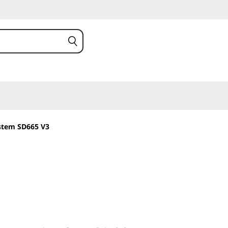
ystem SD665 V3
ovation for a highly
ter