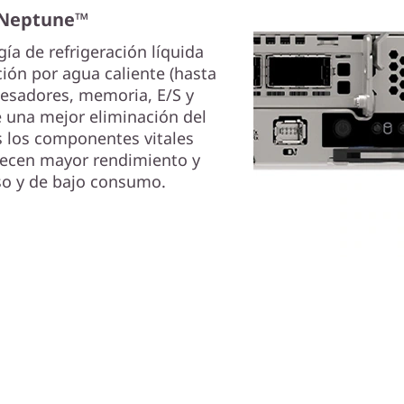
 Neptune™
a de refrigeración líquida
ción por agua caliente (hasta
ocesadores, memoria, E/S y
e una mejor eliminación del
s los componentes vitales
recen mayor rendimiento y
so y de bajo consumo.