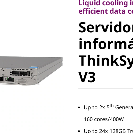
Liquid cooling 
Servidor
efficient data 
Servido
informá
informá
ThinkSy
ThinkS
V3
V3
th
Up to 2x 5
Genera
160 cores/400W
Up to 24x 128GB T