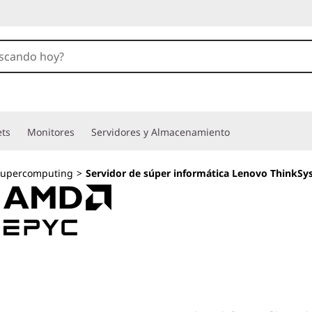
ets
Monitores
Servidores y Almacenamiento
Supercomputing
>
Servidor de súper informática Lenovo ThinkS
Liquid cooling inn
efficient data cen