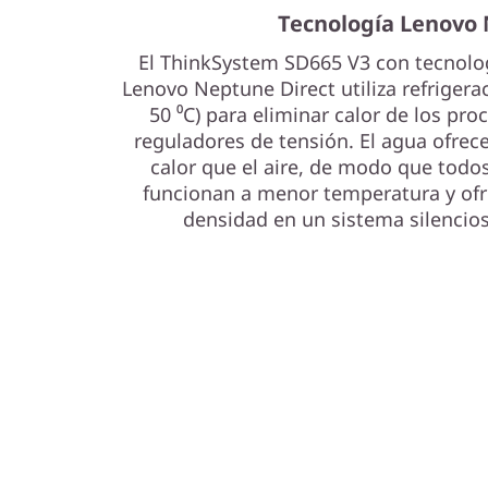
e
Tecnología Lenovo
r
El ThinkSystem SD665 V3 con tecnologí
Lenovo Neptune Direct utiliza refrigera
v
50 ⁰C) para eliminar calor de los pr
reguladores de tensión. El agua ofrec
e
calor que el aire, de modo que todo
r
funcionan a menor temperatura y of
densidad en un sistema silencio