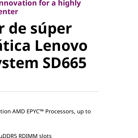
innovation for a highly
 de súper
center
r de súper
tica Lenovo
tica Lenovo
stem SD665
ystem SD665
tion AMD EPYC™ Processors, up to
ruDDR5 RDIMM slots