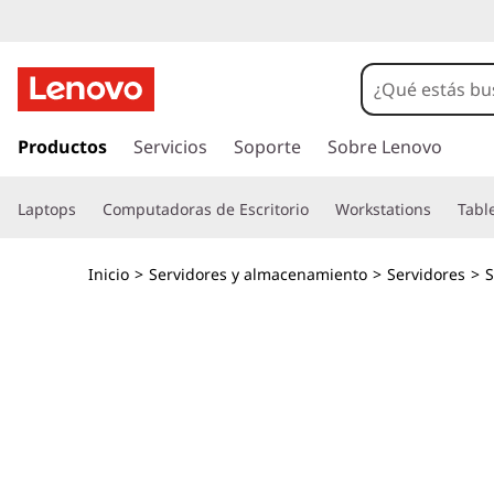
T
h
i
I
r
Productos
Servicios
Soporte
Sobre Lenovo
n
a
l
k
Laptops
Computadoras de Escritorio
Workstations
Tabl
c
o
S
n
Inicio
>
Servidores y almacenamiento
>
Servidores
>
t
y
e
n
s
i
d
t
o
p
e
r
i