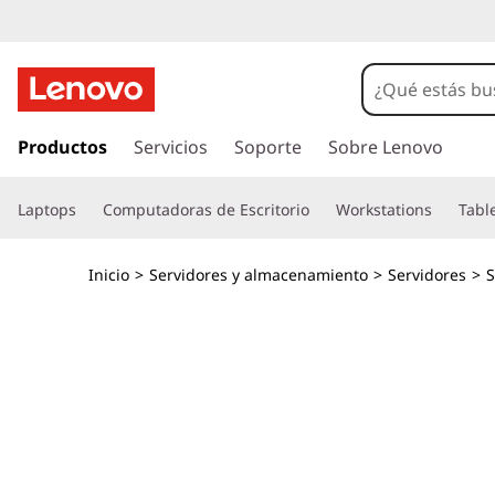
T
h
i
I
r
Productos
Servicios
Soporte
Sobre Lenovo
n
a
l
k
Laptops
Computadoras de Escritorio
Workstations
Tabl
c
o
S
n
Inicio
>
Servidores y almacenamiento
>
Servidores
>
S
t
y
e
n
s
i
d
t
o
p
e
r
i