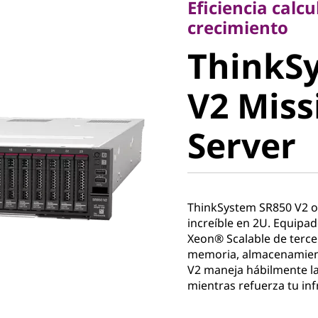
Eficiencia calc
ThinkSy
crecimiento
ThinkS
V2 Missi
V2 Miss
Server
Server
ThinkSystem SR850 V2 o
increíble en 2U. Equipa
Xeon® Scalable de terce
memoria, almacenamient
V2 maneja hábilmente la
mientras refuerza tu in