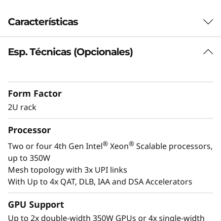
s
Características
i
o
Esp. Técnicas (Opcionales)
Preparado para cargas de trabajo de
próxima generación
n
El SR850 V3 puede ampliarse de dos a cuatro
Form Factor
-
®
®
ª
procesadores Intel
Xeon
Scalable de 4.
2U rack
generación y hasta dos GPU de nivel
C
empresarial. Con soporte para PCIe Gen5, el
Processor
SR850 V3 admite un 33 % más* de conexiones
r
directas, con unidades NVMe preparadas para
®
®
Two or four 4th Gen Intel
Xeon
Scalable processors,
Gen4 y Gen5, y ampliación del almacenamiento
i
up to 350W
de hasta 24 unidades de 2,5" + dos de 7 mm o
Mesh topology with 3x UPI links
t
dos M.2.
With Up to 4x QAT, DLB, IAA and DSA Accelerators
El SR850 V3 maneja sin problemas
i
virtualización empresarial, consolidación de
GPU Support
cargas de trabajo, computación en memoria
Up to 2x double-width 350W GPUs or 4x single-width