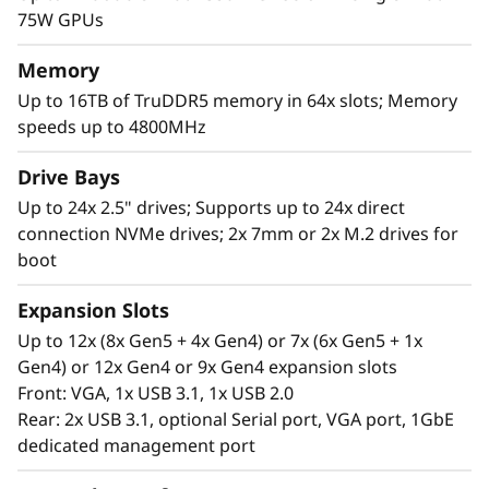
c
como SAP HANA, bases de datos, análisis,
75W GPUs
ERP/CRM, aplicaciones intensivas de GPU
a
como IA/ML y modelado 3D; empoderando
Memory
con ello a su organización para adquirir
l
Up to 16TB of TruDDR5 memory in 64x slots; Memory
información relevante rápidamente.
speeds up to 4800MHz
S
*Comparado con ThinkSystem SR850 V2
Drive Bays
e
Up to 24x 2.5" drives; Supports up to 24x direct
connection NVMe drives; 2x 7mm or 2x M.2 drives for
r
boot
v
Expansion Slots
e
Up to 12x (8x Gen5 + 4x Gen4) or 7x (6x Gen5 + 1x
Gen4) or 12x Gen4 or 9x Gen4 expansion slots
r
Front: VGA, 1x USB 3.1, 1x USB 2.0
Rear: 2x USB 3.1, optional Serial port, VGA port, 1GbE
dedicated management port