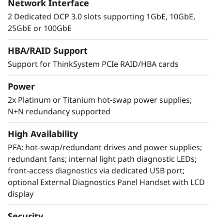
Network Interface
Alto rendimiento en formato 2U
2 Dedicated OCP 3.0 slots supporting 1GbE, 10GbE,
25GbE or 100GbE
El Lenovo ThinkSystem SR850 V3 admite 128
cores de CPU más*, 4 TB más de capacidad* y
HBA/RAID Support
ofrece un 50 % más de ancho de banda* con la
Support for ThinkSystem PCIe RAID/HBA cards
memoria DDR5 más reciente. La nueva
tecnología PCIe Gen5 elimina los cuellos de
Power
botella desde las ranuras de ampliación hasta
las unidades NVMe. El SR850 V3 añade una
2x Platinum or Titanium hot-swap power supplies;
ranura OCP 3.0 adicional y cinco ranuras PCIe
N+N redundancy supported
más*. Con soporte para un máximo de dos
High Availability
GPU de nivel empresarial, 24 unidades NVMe
de conexión directa, puedes dotar a tu
PFA; hot-swap/redundant drives and power supplies;
organización de tecnologías que generan un
redundant fans; internal light path diagnostic LEDs;
rendimiento excepcional y de los recursos
front-access diagnostics via dedicated USB port;
necesarios para cargas de trabajo de nivel
optional External Diagnostics Panel Handset with LCD
empresarial.
display
*Comparado con ThinkSystem SR850 V2
Security