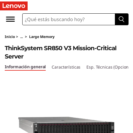
T
h
i
Inicio
>
...
>
Large Memory
n
ThinkSystem SR850 V3 Mission-Critical
k
Server
S
Información general
Características
Esp. Técnicas (Opcional
y
s
t
e