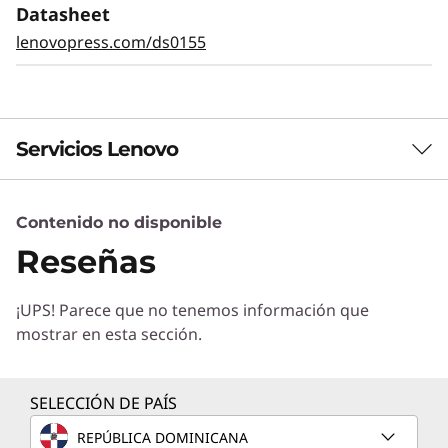
automática y los diagnósticos Light Path
Datasheet
facilitan la identificación de fallos. XClarity
lenovopress.com/ds0155
proporciona una gestión sencilla y
estandarizada, reduce el tiempo de
aprovisionamiento en un 95 % en comparación
con las operaciones manuales. ThinkShield
protege tu negocio con cada producto, desde
Servicios Lenovo
el desarrollo hasta la retirada.
Contenido no disponible
Servicios de Soluciones
Reseñas
Diseñe la mejor estrategia para su empresa.
Trabajaremos con usted para hallar la solución
¡UPS! Parece que no tenemos información que
correcta para sus exclusivas necesidades
mostrar en esta sección.
empresariales.
Más información
SELECCIÓN DE PAÍS
REPÚBLICA DOMINICANA
Servicios de Implementación