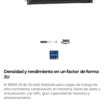
m
S
R
8
ThinkSystem SR850 V3 Mission-Critical
5
Server
+3
0
V
3
Densidad y rendimiento en un factor de forma
2U
M
El SR850 V3 de 2U está diseñado para cargas de trabajo de
alto crecimiento; computación en memoria, bases de datos y
i
virtualización, con GPU, gran capacidad de memoria y
almacenamiento.
s