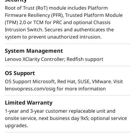
Root of Trust (RoT) module includes Platform
Firmware Resiliency (PFR), Trusted Platform Module
(TPM) 2.0 or TCM for PRC and optional Chassis
Intrusion Switch. Secures and authenticates the
system to prevent unauthorized intrusion.
System Management
Lenovo XClarity Controller; Redfish support
OS Support
OS Support Microsoft, Red Hat, SUSE, VMware. Visit
lenovopress.com/osig for more information
RAS extremo, seguridad superior
Limited Warranty
El SR850 V3 está en lo más alto de la lista RAS
1-year and 3-year customer replaceable unit and
(fiabilidad, disponibilidad y capacidad de
onsite service, next business day 9x5; optional service
servicio). Funciones como el análisis predictivo
upgrades.
de fallos, la detección de errores, la reparación