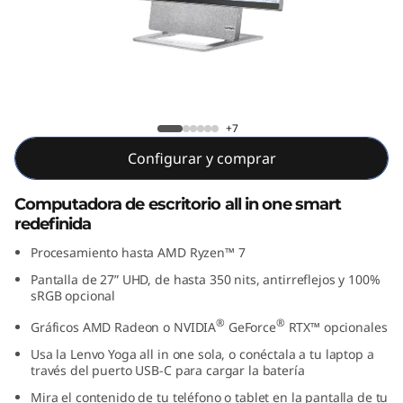
n
e
7
(
Yoga All in One 7 (27", AMD)
+7
2
Configurar y comprar
7
Computadora de escritorio all in one smart
redefinida
"
Procesamiento hasta AMD Ryzen™ 7
,
Pantalla de 27” UHD, de hasta 350 nits, antirreflejos y 100%
sRGB opcional
A
®
®
Gráficos AMD Radeon o NVIDIA
GeForce
RTX™ opcionales
M
Usa la Lenvo Yoga all in one sola, o conéctala a tu laptop a
través del puerto USB-C para cargar la batería
D
Mira el contenido de tu teléfono o tablet en la pantalla de tu