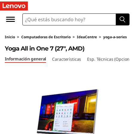
Y
o
g
Inicio
>
Computadoras de Escritorio
>
IdeaCentre
>
yoga-a-series
a
Yoga All in One 7 (27", AMD)
A
Información general
Características
Esp. Técnicas (Opcional
l
l
i
n
O