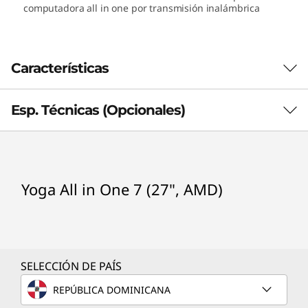
computadora all in one por transmisión inalámbrica
)
Características
Esp. Técnicas (Opcionales)
Procesador (opcionales)
Yoga All in One 7 (27", AMD)
AMD Ryzen™ 5 5600H
AMD Ryzen 7 5800H
AMD Ryzen 5 4600H
AMD Ryzen 7 4800H
SELECCIÓN DE PAÍS
Sistema operativo (opcionales)
Windows 10 Pro
REPÚBLICA DOMINICANA
Windows 10 Home