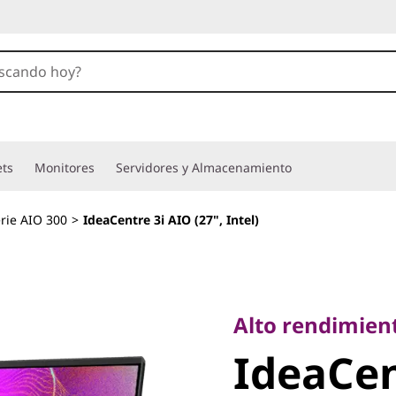
ets
Monitores
Servidores y Almacenamiento
rie AIO 300
>
IdeaCentre 3i AIO (27", Intel)
Alto rendimiento 
IdeaCent
Alto rendimien
IdeaCen
(27", Inte