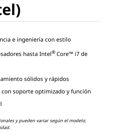
tel)
cia e ingeniería con estilo
®
sadores hasta Intel
Core™ i7 de
miento sólidos y rápidos
D con soporte optimizado y función
l
ionales y pueden variar según el modelo;
lidad.