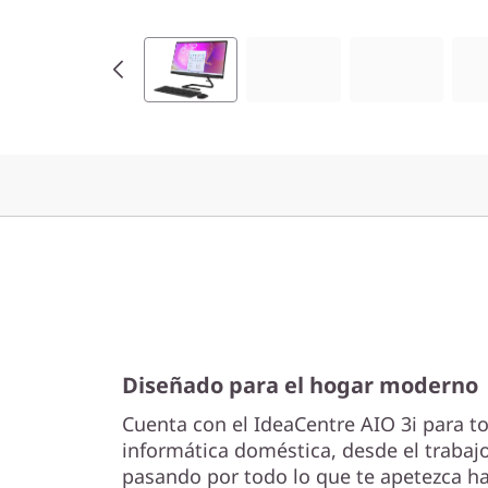
n
t
e
l
)
Diseñado para el hogar moderno
Cuenta con el IdeaCentre AIO 3i para t
informática doméstica, desde el trabajo
pasando por todo lo que te apetezca ha