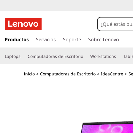
I
d
e
I
r
Productos
Servicios
Soporte
Sobre Lenovo
a
a
l
C
Laptops
Computadoras de Escritorio
Workstations
Tabl
c
o
e
n
Inicio
>
Computadoras de Escritorio
>
IdeaCentre
>
Se
t
n
e
n
t
i
d
r
o
p
e
r
i