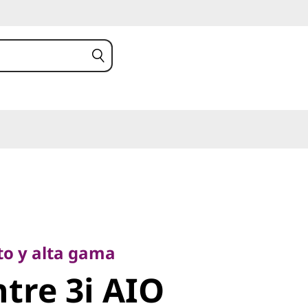
y alta gama
re 3i AIO
to y alta gama
tre 3i AIO
l)