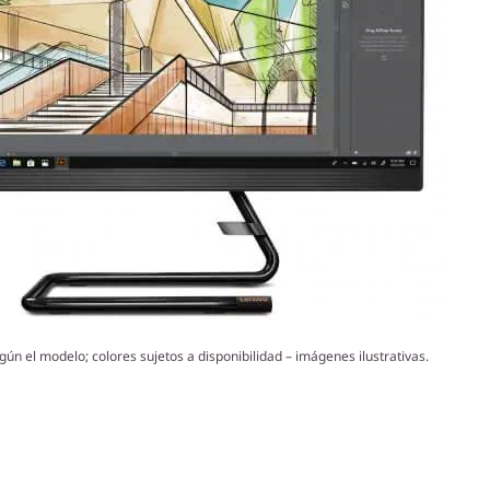
gún el modelo; colores sujetos a disponibilidad – imágenes ilustrativas.