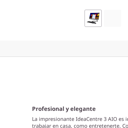
M
D
)
Profesional y elegante
La impresionante IdeaCentre 3 AIO es id
trabajar en casa, como entretenerte. C