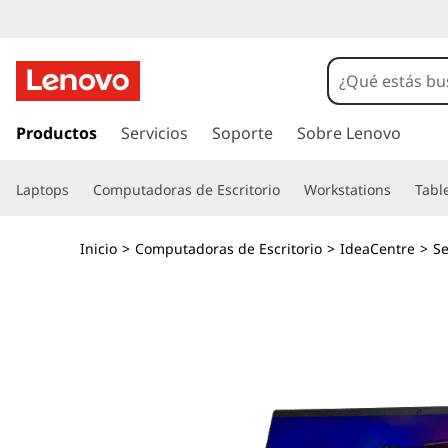
I
d
e
I
r
Productos
Servicios
Soporte
Sobre Lenovo
a
a
l
C
Laptops
Computadoras de Escritorio
Workstations
Tabl
c
o
e
n
Inicio
>
Computadoras de Escritorio
>
IdeaCentre
>
Se
t
n
e
n
t
i
d
r
o
p
e
r
i