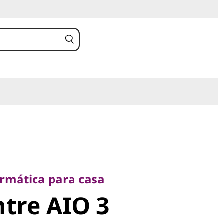
ática para casa
re AIO 3
rmática para casa
tre AIO 3