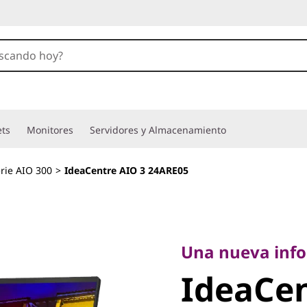
ets
Monitores
Servidores y Almacenamiento
rie AIO 300
>
IdeaCentre AIO 3 24ARE05
Una nueva inform
IdeaCent
Una nueva info
IdeaCen
24ARE05