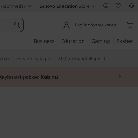
 virksomheder
Lenovo Education
Store
Log ind/opret konto
Business
Education
Gaming
Skaber
lefon
Servere og lager
AI (Kunstig intelligens)
 Keyboard-pakker.
Køb nu
ning i en 10,1" tablet