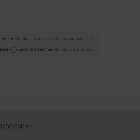
dlemmer
Bliv medlem af Lenovo Pro og spar penge › Ny
ærere:
Kun for medlemmer
Bliv medlem af Lenovo
 50.000 kr.