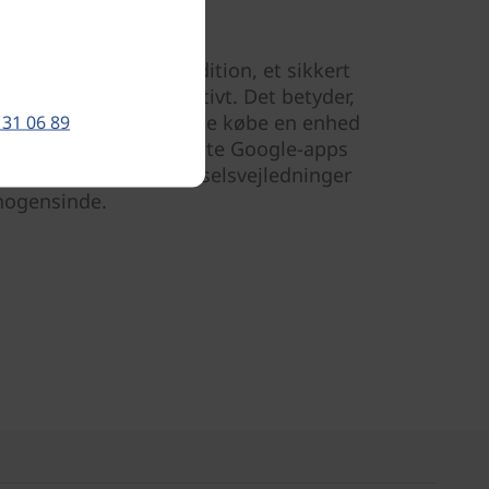
model)
Android™ Oreo™ Go Edition, et sikkert
blets ressourcer effektivt. Det betyder,
oplevelse uden at skulle købe en enhed
 31 06 89
versioner af de velkendte Google-apps
ils, få svar, finde kørselsvejledninger
 nogensinde.