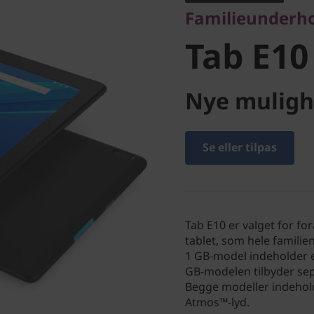
Familieunderhol
Tab E10
Nye muligh
Se eller tilpas
Tab E10 er valget for fo
tablet, som hele familien
1 GB-model indeholder e
GB-modelen tilbyder sep
Begge modeller indeho
Atmos™-lyd.