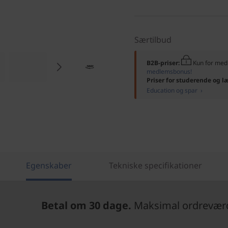
Særtilbud
B2B-priser:
Kun for me
medlemsbonus!
Priser for studerende og l
Education og spar ›
Egenskaber
Tekniske specifikationer
Betal om 30 dage.
Maksimal ordreværdi