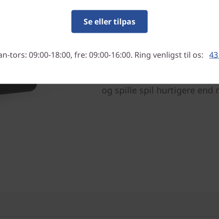
Klar, parat, start (1 GB-
Se eller tilpas
Tab E10 med 1 GB kører på 
og let OS, som bruger din ta
at du stadigvæk får en god 
-tors: 09:00-18:00, fre: 09:00-16:00. Ring venligst til os:
43
i den dyre ende. Og de nye 
betyder, at du kan sende e-ma
og spille spil hurtigere end