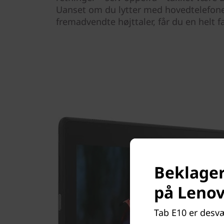
Uanset om du lytter med hovedtelefoner
fremadvendte højttaler, får du en helt f
Beklager
på Leno
Tab E10 er desvæ