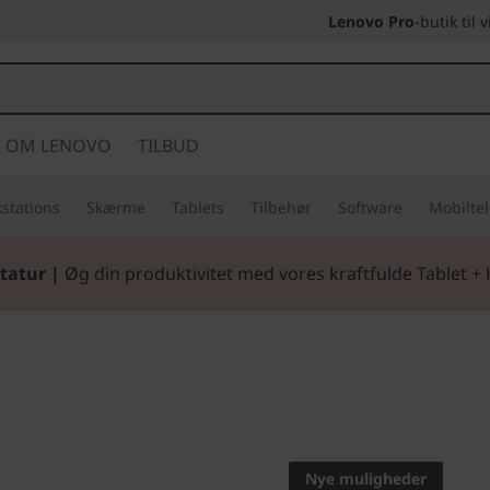
Lenovo Pro
-butik til
OM LENOVO
TILBUD
stations
Skærme
Tablets
Tilbehør
Software
Mobilte
tatur |
Øg din produktivitet med vores kraftfulde Tablet +
Familieunderhold
Tab E10
Nye muligheder