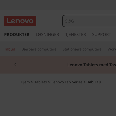
T
a
b
s
p
PRODUKTER
LØSNINGER
TJENESTER
SUPPORT
E
r
i
1
Tilbud
Bærbare computere
Stationære computere
Work
n
g
0
Currently displaying item 2 of 2
t
Lenovo Tablets med Tas
i
l
h
Hjem
>
Tablets
>
Lenovo Tab Series
>
Tab E10
o
v
e
d
i
n