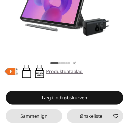
+8
Produktdatablad
20W-60W
USB PD
Læg i indkøbskurven
Sammenlign
Ønskeliste