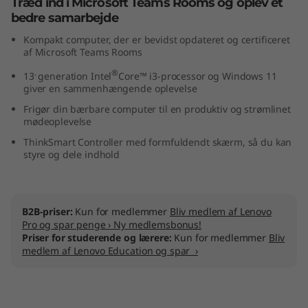
Træd ind i Microsoft Teams Rooms og oplev et
bedre samarbejde
Kompakt computer, der er bevidst opdateret og certificeret
af Microsoft Teams Rooms
.
®
13
generation Intel
Core™ i3-processor og Windows 11
giver en sammenhængende oplevelse
Frigør din bærbare computer til en produktiv og strømlinet
mødeoplevelse
ThinkSmart Controller med formfuldendt skærm, så du kan
styre og dele indhold
B2B-priser:
Kun for medlemmer
Bliv medlem af Lenovo
Pro og spar penge › Ny medlemsbonus!
Priser for studerende og lærere:
Kun for medlemmer
Bliv
medlem af Lenovo Education og spar ›