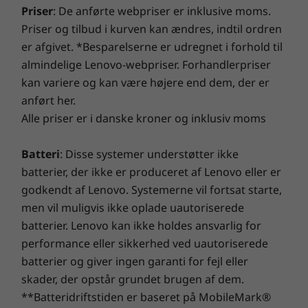
179,00 mm x 182,90 mm x 36,50 mm/7″ x 7,2″ x 1,4″
Priser
: De anførte webpriser er inklusive moms.
Priser og tilbud i kurven kan ændres, indtil ordren
Vægt
er afgivet. *Besparelserne er udregnet i forhold til
Vejer fra 1,32 kg
almindelige Lenovo-webpriser. Forhandlerpriser
kan variere og kan være højere end dem, der er
Specifikationer kan variere afhængigt af området/modellen.
anført her.
Alle priser er i danske kroner og inklusiv moms
ThinkSmart-controller
Batteri
: Disse systemer understøtter ikke
Gør samarbejde inkluderende og nemt
batterier, der ikke er produceret af Lenovo eller er
Porte og stik
Gør samarbejde
godkendt af Lenovo. Systemerne vil fortsat starte,
USB-C 2.0
men vil muligvis ikke oplade uautoriserede
Kombination hovedtelefon/mikrofon
inkluderende og
batterier. Lenovo kan ikke holdes ansvarlig for
Sikkerhed
nemt
performance eller sikkerhed ved uautoriserede
Kensington MiniSaver Security Slot™
batterier og giver ingen garanti for fejl eller
Transformer møder med ThinkSmart Tiny Kit –
skader, der opstår grundet brugen af dem.
Vægt
hvor inklusivitet møder innovation. Vores
**Batteridriftstiden er baseret på MobileMark®