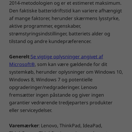
Vjer fra 753,8 g
certificerede og grundigt afprøvede enheder
2014-metodologien og er et estimeret maksimum.
opskalerer ubesværet dine møderum.
Den faktiske batteridriftstid kan variere afhængigt
Specifikationer kan variere afhængigt af området/modellen.
Opgrader små møderum, der er blevet
af mange faktorer, herunder skærmens lysstyrke,
underudnyttet med moderne
aktive programmer, egenskaber,
videokonferenceteknologi.
strømstyringsindstillinger, batteriets alder og
Andre oplysninger
tilstand og andre kundepræferencer.
Præinstalleret software
Generelt
:
Se vigtige oplysninger angivet af
Microsoft Teams Rooms
ThinkSmart Manager
Microsoft®
, som kan være gældende for dit
systemkøb, herunder oplysninger om Windows 10,
Garanti
Windows 8, Windows 7 og potentielle
1-års basisgaranti
opgraderinger/nedgraderinger. Lenovo
1-års Lenovo Premier Support
fremsætter ingen påstande og giver ingen
1-års ThinkSmart Collaboration Professional Services -
garantier vedrørende tredjeparters produkter
Implementering
eller serviceydelser.
1-års ThinkSmart Collaboration Professional Services –
Vedligeholdelse
Varemærker
: Lenovo, ThinkPad, IdeaPad,
Ydeevne og sikkerhed på alle fronter