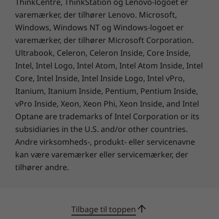
ThinkCentre, ThinkStation og Lenovo-logoet er
Komplet teknisk specifikation
Ydeevne og sikkerhed
varemærker, der tilhører Lenovo. Microsoft,
Produktspecifikationsreference:
Modeller,
Windows, Windows NT og Windows-logoet er
specifikationer, dokumenter, kompatibilitet (på
på alle fronter
varemærker, der tilhører Microsoft Corporation.
engelsk)
Ultrabook, Celeron, Celeron Inside, Core Inside,
Frigør uovertruffet privatliv og sikkerhed fra
Specifikationer kan variere afhængigt af området/modellen.
Intel, Intel Logo, Intel Atom, Intel Atom Inside, Intel
starten med ThinkSmart Tiny Kit. Oplev
Core, Intel Inside, Intel Inside Logo, Intel vPro,
konsistent, robust ydeevne, der kan opfylde
Itanium, Itanium Inside, Pentium, Pentium Inside,
dine krav med det Windows 11 indlæste Office
vPro Inside, Xeon, Xeon Phi, Xeon Inside, and Intel
365 økosystem. Desuden maksimerer dets
Optane are trademarks of Intel Corporation or its
avancerede styrings- og
rapporteringsværktøjer potentialet i alle dine
subsidiaries in the U.S. and/or other countries.
møderum fra første færd.
Andre virksomheds-, produkt- eller servicenavne
kan være varemærker eller servicemærker, der
tilhører andre.
Tilbage til toppen