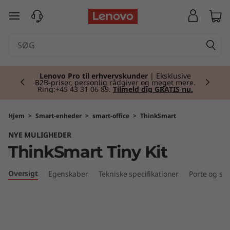
T
spring til hovedindhold
h
i
Currently displaying item 2 of 2
n
Lenovo Pro til erhvervskunder
| Eksklusive
B2B-priser, personlig rådgiver og meget mere.
Ring:+45 43 31 06 89.
Tilmeld dig GRATIS nu.
k
S
Hjem
>
Smart-enheder
>
smart-office
>
ThinkSmart
NYE MULIGHEDER
m
ThinkSmart Tiny Kit
a
Oversigt
Egenskaber
Tekniske specifikationer
Porte og slo
r
t