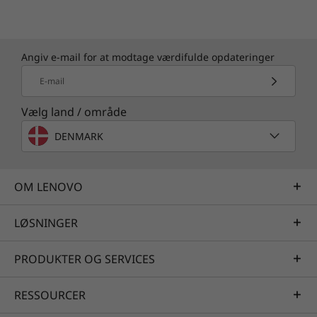
Angiv e-mail for at modtage værdifulde opdateringer
E-mail
Vælg land / område
Enhedssupport hele vejen igennem
DENMARK
Enhedssupport hele
vejen igennem
OM LENOVO
Ud over at du får glæde af et omfattende
LØSNINGER
samarbejdsrum udstyret med lyd, video og
indbyggede Microsoft apps af høj kvalitet, så
PRODUKTER OG SERVICES
kan du også nyde godt af et års garanti på
stedet og Lenovo Premier Support - så der er
RESSOURCER
styr på dit ThinkSmart Tiny Kit set både fra et