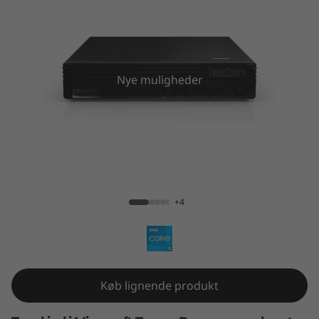
T
i
n
Nye muligheder
y
K
i
ThinkSmart Tiny Kit
t
+4
Køb lignende produkt