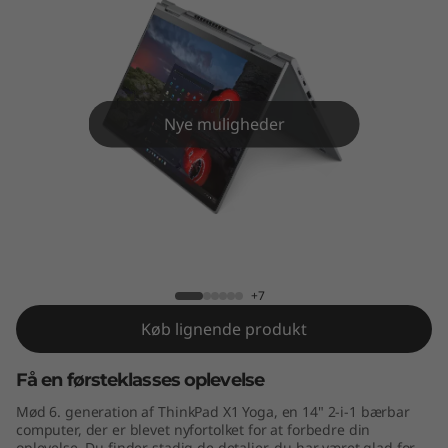
Y
o
g
a
Nye muligheder
G
e
ThinkPad X1 Yoga Gen 6 (14" Intel)
n
6
+7
Køb lignende produkt
(
Få en førsteklasses oplevelse
1
Mød 6. generation af ThinkPad X1 Yoga, en 14" 2-i-1 bærbar
4
computer, der er blevet nyfortolket for at forbedre din
oplevelse. Du finder stadig de detaljer, du har været glad for