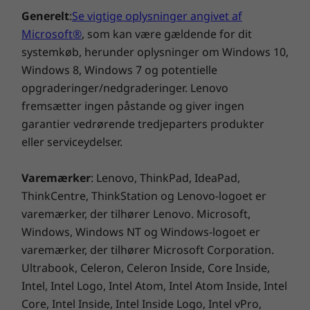
samme. Sensoren til registrering af
Baggrundsbelyst med hvidt LED-lys
Generelt
:
Se vigtige oplysninger angivet af
menneskelig tilstedeværelse låser automatisk
Opkaldskontroltaster (F9-F11)
Microsoft®
, som kan være gældende for dit
din enhed, når du bevæger dig væk, og i
systemkøb, herunder oplysninger om Windows 10,
kombination med det infrarøde kamera
Strømforsyning
Windows 8, Windows 7 og potentielle
muliggør det zero touch-login selv fra
USB-C 65 W (understøtter hurtig opladning)
dvaletilstand. Hvis du vælger PrivacyGuard-
opgraderinger/nedgraderinger. Lenovo
skærmen, kan du sikre, at nysgerrige øjne ikke
fremsætter ingen påstande og giver ingen
Penne
kan se, hvad der er på din skærm.
garantier vedrørende tredjeparters produkter
Integreret ThinkPad Pen Pro
eller serviceydelser.
Ekstraudstyr: ThinkPad Active Pen
Understøttet docking
Varemærker
: Lenovo, ThinkPad, IdeaPad,
USB-C-dock
ThinkCentre, ThinkStation og Lenovo-logoet er
ThinkPad Thunderbolt™ 4 Dock
varemærker, der tilhører Lenovo. Microsoft,
Windows, Windows NT og Windows-logoet er
varemærker, der tilhører Microsoft Corporation.
Dockingstationer sælges separat.
Ultrabook, Celeron, Celeron Inside, Core Inside,
Specifikationer kan variere afhængigt af området/modellen.
Intel, Intel Logo, Intel Atom, Intel Atom Inside, Intel
Core, Intel Inside, Intel Inside Logo, Intel vPro,