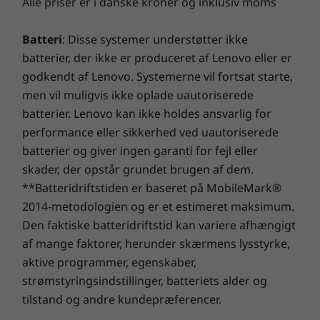
Alle priser er i danske kroner og inklusiv moms
* WWAN-tilgængelighed varierer efter område og skal konfigureres på
købstidspunktet. Det kræver en netværksudbyder.
Batteri
: Disse systemer understøtter ikke
batterier, der ikke er produceret af Lenovo eller er
Porte og stik
godkendt af Lenovo. Systemerne vil fortsat starte,
2 x Thunderbolt™ 4
men vil muligvis ikke oplade uautoriserede
2 x USB-A 3.2 generation 1
batterier. Lenovo kan ikke holdes ansvarlig for
Hovedtelefon-/mikrofonkombinationsstik
performance eller sikkerhed ved uautoriserede
HDMI 2.0
Ekstraudstyr: Nano SIM-port
batterier og giver ingen garanti for fejl eller
skader, der opstår grundet brugen af dem.
Selv sikkerheden er smartere
**Batteridriftstiden er baseret på MobileMark®
USB-portoverførselshastigheder er omtrentlige og afhænger af mange faktorer, såsom
Den bærbare ThinkPad X1 Yoga Gen 6 2-i-1-
2014-metodologien og er et estimeret maksimum.
behandlingsfunktion for vært/eksterne enheder, filattributter, systemkonfiguration og
computer holder dine data og din enhed
Den faktiske batteridriftstid kan variere afhængigt
driftsmiljøer. Faktiske hastigheder vil variere og kan være mindre end forventet.
beskyttet ved hjælp af en opdateret pakke med
af mange faktorer, herunder skærmens lysstyrke,
indbyggede ThinkShield-sikkerhedsløsninger.
Tastatur
aktive programmer, egenskaber,
Biometri giver en ekstra sikker
Tåler spildt væske
strømstyringsindstillinger, batteriets alder og
fingeraftrykslæser, der er integreret med
Farvetilpasset tastatur med bredere 110 mm / 4,33"
tilstand og andre kundepræferencer.
tænd/sluk-knappen - log ind, og start med det
TrackPad