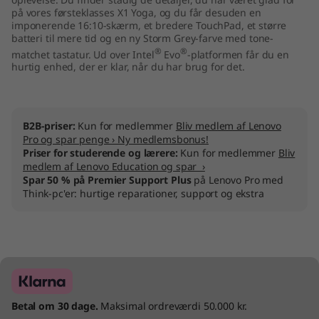
"
på vores førsteklasses X1 Yoga, og du får desuden en
imponerende 16:10-skærm, et bredere TouchPad, et større
batteri til mere tid og en ny Storm Grey-farve med tone-
I
®
®
matchet tastatur. Ud over Intel
Evo
-platformen får du en
hurtig enhed, der er klar, når du har brug for det.
n
t
B2B-priser:
Kun for medlemmer
Bliv medlem af Lenovo
e
Pro og spar penge › Ny medlemsbonus!
Priser for studerende og lærere:
Kun for medlemmer
Bliv
l
medlem af Lenovo Education og spar ›
Spar 50 % på Premier Support Plus
på Lenovo Pro med
Think-pc'er: hurtige reparationer, support og ekstra
)
Betal om 30 dage.
Maksimal ordreværdi 50.000 kr.