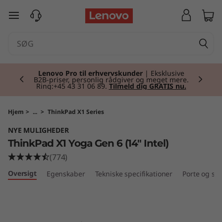
T
spring til hovedindhold
h
i
Currently displaying item 2 of 2
n
Lenovo Pro til erhvervskunder
| Eksklusive
B2B-priser, personlig rådgiver og meget mere.
Ring:+45 43 31 06 89.
Tilmeld dig GRATIS nu.
k
P
Hjem
>
...
>
ThinkPad X1 Series
NYE MULIGHEDER
a
ThinkPad X1 Yoga Gen 6 (14" Intel)
d
(774)
Oversigt
Egenskaber
Tekniske specifikationer
Porte og slo
X
1