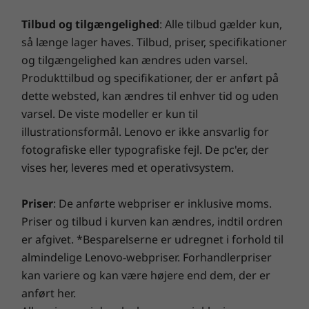
startinvestering, der sikrer et forudsigeligt budget og
Mål (H x B x D)
massive besparelser på 28 til 80 %. Vores
Tilbud og tilgængelighed
: Alle tilbud gælder kun,
8
-
Kensington-låseport
14,9 mm x 313 mm x 223 mm x / 0,59" x 12,32" x 8,77"
teknologitroldmænd, der er bevæbnet med Lenovos
så længe lager haves. Tilbud, priser, specifikationer
banebrydende diagnostiske værktøjer, afslører skjulte
og tilgængelighed kan ændres uden varsel.
Vægt
skader og giver dig en garanti med spænding!
Produkttilbud og specifikationer, der er anført på
Vejer fra 1,399 kg
dette websted, kan ændres til enhver tid og uden
varsel. De viste modeller er kun til
Smart Performance
Certificeringer
illustrationsformål. Lenovo er ikke ansvarlig for
®
Lenovo Smart Performance forbedrer din
Energy Star
8.0
fotografiske eller typografiske fejl. De pc'er, der
computeroplevelse! Giv din computer flere kræfter, og
®
EPEAT
Gold
vises her, leveres med et operativsystem.
få problemfri drift og lynhurtig start. Nyd en hurtigere
Seje muligheder
og mere pålidelig internetoplevelse med optimerede
Forbindelse
Priser
: De anførte webpriser er inklusive moms.
tilslutningsmuligheder. Beskyt din it-investering ved
De termiske funktioner på ThinkPad X1 Yoga
Ekstraudstyr: WWAN* 4 x 4 MIMO 5G (LTE CAT20) / 4G
Priser og tilbud i kurven kan ændres, indtil ordren
afværge adware, malware og andre trusler med en
Gen 6 er konstrueret med dobbeltventilatorer
(LTE CAT12)
er afgivet. *Besparelserne er udregnet i forhold til
forbedret sikkerhedsløsning. Slip potentialet løs på en
og udluftning på bagsiden, der holder
WLAN: WiFi 6 802.11 AX
almindelige Lenovo-webpriser. Forhandlerpriser
spændende virtuel rejse!
enheden kølig, mens du er arbejder dig varm i
®
Bluetooth
5.1
kan variere og kan være højere end dem, der er
løbet af dagen.
NFC
anført her.