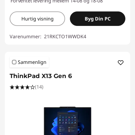
Forventet levering mellem 14-08 og 18-08
Hurtig visning
Byg Din PC
Varenummer:
21RKCTO1WWDK4
Sammenlign
ThinkPad X13 Gen 6
(14)