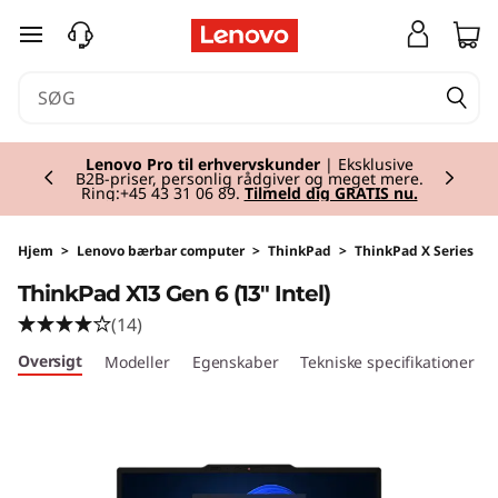
T
spring til hovedindhold
h
i
Currently displaying item 2 of 2
n
Lenovo Pro til erhvervskunder
| Eksklusive
B2B-priser, personlig rådgiver og meget mere.
Ring:+45 43 31 06 89.
Tilmeld dig GRATIS nu.
k
P
Hjem
>
Lenovo bærbar computer
>
ThinkPad
>
ThinkPad X Series
ThinkPad X13 Gen 6 (13" Intel)
a
(14)
d
Oversigt
Modeller
Egenskaber
Tekniske specifikationer
X
1