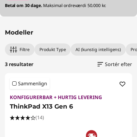
Betal om 30 dage.
Maksimal ordreværdi 50.000 kr.
Modeller
Filtre
Produkt Type
AI (kunstig intelligens)
Pr
3 resultater
Sortér efter
Sammenlign
KONFIGURERBAR + HURTIG LEVERING
ThinkPad X13 Gen 6
(14)