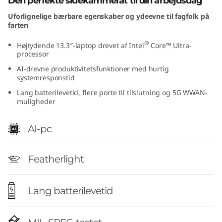
Den perfekte sidekammerat til din arbejdsdag
t
Uforlignelige bærbare egenskaber og ydeevne til fagfolk på
farten
e
®
Højtydende 13.3″-laptop drevet af Intel
Core™ Ultra-
l
processor
AI-drevne produktivitetsfunktioner med hurtig
)
systemresponstid
Lang batterilevetid, flere porte til tilslutning og 5G WWAN-
muligheder
AI-pc
Featherlight
Lang batterilevetid