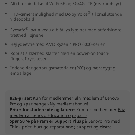
Altid forbindelse til Wi-Fi 6E og 5G/4G LTE (ekstraudstyr)
D
®
FHD-kameramulighed med Dolby Voice
til omsluttende
)
videoopkald
®
Eyesafe
lavt niveau a blåt lys hjælper med at forhindre
træthed i øjnene
Høj ydeevne med AMD Ryzen™ PRO 6000-serien
Robust sikkerhed starter med en power-on-touch-
fingeraftrykslæser
Indeholder genbrugsmaterialer (PCC) og bæredygtig
emballage
B2B-priser:
Kun for medlemmer
Bliv medlem af Lenovo
Pro og spar penge › Ny medlemsbonus!
Priser for studerende og lærere:
Kun for medlemmer
Bliv
medlem af Lenovo Education og spar ›
Spar 50 % på Premier Support Plus
på Lenovo Pro med
Think-pc'er: hurtige reparationer, support og ekstra