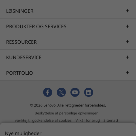
LØSNINGER
PRODUKTER OG SERVICES
RESSOURCER
KUNDESERVICE
PORTFOLIO
Testet til det ekstreme
Vi bruger det amerikanske
forsvarsministeriums MIL-STD 810H-
© 2026 Lenovo. Alle rettigheder forbeholdes.
standarder til at skabe en balance mellem
Beskyttelse af personlige oplysninger
pålidelighed og holdbarhed for vores bærbare
værktøj til godkendelse af cookies
Vilkår for brug
Sitemap
ThinkPad-computere. Vi tester mod 12
Ekstern indsendelsespolitik
standarder og mere end 200
Nye muligheder
Erklæring mod slaveri og menneskehandel