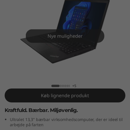
3
G
e
n
Nye muligheder
3
(
ThinkPad X13 Gen 3 (13" AMD)
1
3
+5
Køb lignende produkt
"
Kraftfuld. Bærbar. Miljøvenlig.
A
Ultralet 13,3" bærbar virksomhedscomputer, der er ideel til
M
arbejde på farten