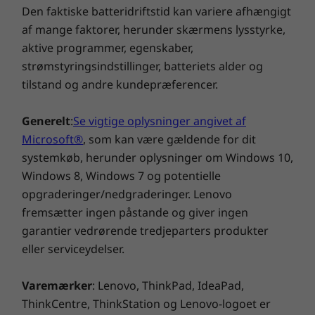
Den faktiske batteridriftstid kan variere afhængigt
Hovedtelefon-/mikrofonkombinationsstik
Ekstraudstyr: SIM-stik
af mange faktorer, herunder skærmens lysstyrke,
Ekstraudstyr: Smart Card-læser
aktive programmer, egenskaber,
strømstyringsindstillinger, batteriets alder og
USB-portenes overførselshastighed er omtrentlig og afhænger af mange faktorer, for
tilstand og andre kundepræferencer.
eksempel behandlingskapaciteten for værtsmaskine eller eksterne enheder,
filattributter, systemkonfiguration og driftsmiljøer. Faktiske hastigheder kan variere og
Generelt
:
Se vigtige oplysninger angivet af
kan være mindre end forventet.
Microsoft®
, som kan være gældende for dit
systemkøb, herunder oplysninger om Windows 10,
Bæredygtighed
Windows 8, Windows 7 og potentielle
97 % PCC (genbrugsmaterialer) genanvendt plastik
Vi tager din sikkerhed alvorligt
opgraderinger/nedgraderinger. Lenovo
brugt i højttalerkabinet
fremsætter ingen påstande og giver ingen
Den bærbare ThinkPad X13 Gen 3 har en
25 % PCC-genbrugsplast brugt i batterikabinet
garantier vedrørende tredjeparters produkter
tænd/sluk-knap, der aktiveres af en
95 % PCC genbrugsplast brugt i 65 W-strømforsyning
eller serviceydelser.
fingeraftrykslæser og
Lodning ved lav temperatur
ansigtsgenkendelsessoftware, der fungerer
90 % genanvendt og/eller bæredygtig emballage*
Varemærker
: Lenovo, ThinkPad, IdeaPad,
med IR-kameraet. Løsningen til registrering af
®
ENERGY STAR
menneskelig tilstedeværelse (ekstraudstyr)
ThinkCentre, ThinkStation og Lenovo-logoet er
®
EPEAT
Gold (USA, Canada, Tyskland)