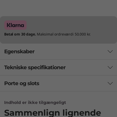
Betal om 30 dage.
Maksimal ordreværdi 50.000 kr.
Egenskaber
Tekniske specifikationer
Porte og slots
Batteri
Op til 10.5 timer*, 41 Whr (MM18)
Op til 15 timer* med 54,7 Whr (MM18)
Indhold er ikke tilgængeligt
Understøtter hurtig opladning (op til 80 % på 60
Sammenlign lignende
minutter) med 65 W adapter