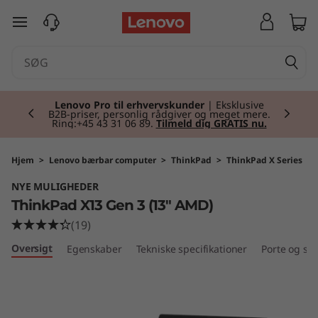
T
spring til hovedindhold
h
i
Currently displaying item 2 of 2
n
Lenovo Pro til erhvervskunder
| Eksklusive
B2B-priser, personlig rådgiver og meget mere.
Ring:+45 43 31 06 89.
Tilmeld dig GRATIS nu.
k
P
Hjem
>
Lenovo bærbar computer
>
ThinkPad
>
ThinkPad X Series
NYE MULIGHEDER
a
ThinkPad X13 Gen 3 (13" AMD)
d
(19)
Oversigt
Egenskaber
Tekniske specifikationer
Porte og slo
X
1