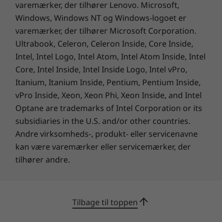
registrerer, når du er væk fra skærmen, og
varemærker, der tilhører Lenovo. Microsoft,
TCO-certificeret 9
låser automatisk. PrivacyGuard-display
Windows, Windows NT og Windows-logoet er
(ekstraudstyr) sikrer, at ingen, der kigger dig
varemærker, der tilhører Microsoft Corporation.
* Produktemballagen indeholder i gennemsnit en samlet minimumsprocent på 90 % i
over skulderen, kan se, hvad der er på din
Ultrabook, Celeron, Celeron Inside, Core Inside,
vægt af enhver kombination af følgende materialer: genbrugsindhold, biobaseret
skærm.
Intel, Intel Logo, Intel Atom, Intel Atom Inside, Intel
plast, biobaseret fibermateriale af ikke-træ og/eller materialer fra bæredygtigt
Core, Intel Inside, Intel Inside Logo, Intel vPro,
skovbrug.
Itanium, Itanium Inside, Pentium, Pentium Inside,
vPro Inside, Xeon, Xeon Phi, Xeon Inside, and Intel
Tastatur
Optane are trademarks of Intel Corporation or its
Tåler spildt væske
subsidiaries in the U.S. and/or other countries.
Touchpad af glas: 115 mm / 4,52"
Andre virksomheds-, produkt- eller servicenavne
Ekstraudstyr: Baggrundsbelyst med hvidt LED-lys
kan være varemærker eller servicemærker, der
Hvad er der i æsken?
tilhører andre.
ThinkPad X13 (13" AMD)
65 W-adapter (understøtter Rapid Charge)
Hurtigstartsvejledning
Tilbage til toppen
Specifikationer kan variere afhængigt af området/modellen.