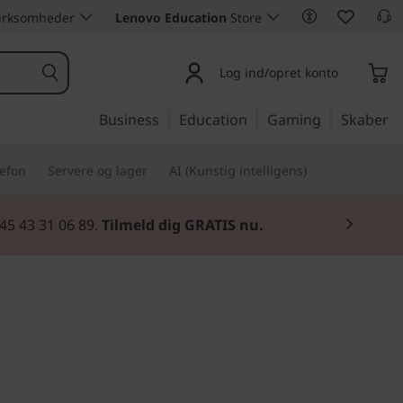
 virksomheder
Lenovo Education
Store
Log ind/opret konto
Business
Education
Gaming
Skaber
lefon
Servere og lager
AI (Kunstig intelligens)
45 43 31 06 89.
Tilmeld dig GRATIS nu.