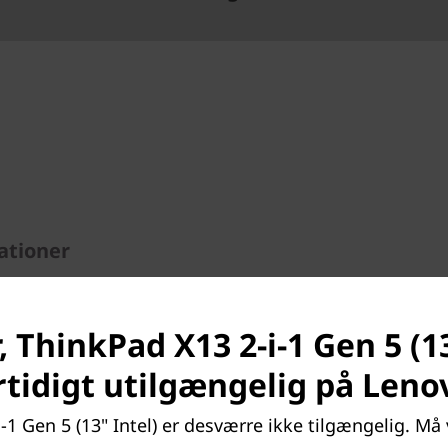
ationer
d den højtydende bærbare
 5, der kombinerer kraft,
sagens natur nem at bære og
 ThinkPad X13 2-i-1 Gen 5 (13
bart batteri sørger den for
rtidigt utilgængelig på Leno
te enhed er drevet af
lig med Intel vPro®-
-1 Gen 5 (13" Intel) er desværre ikke tilgængelig. Må v
ånd om intensive