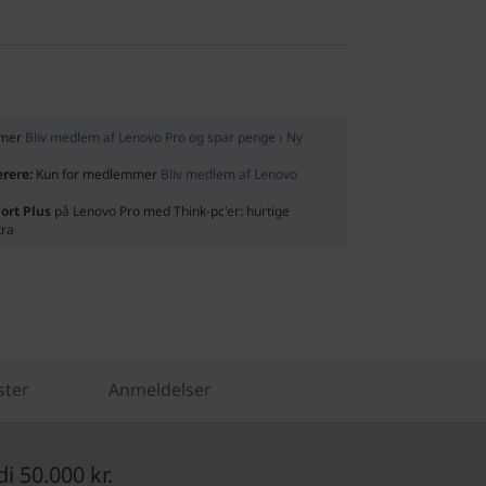
mmer
Bliv medlem af Lenovo Pro og spar penge › Ny
ærere:
Kun for medlemmer
Bliv medlem af Lenovo
ort Plus
på Lenovo Pro med Think-pc'er: hurtige
tra
ster
Anmeldelser
 50.000 kr.