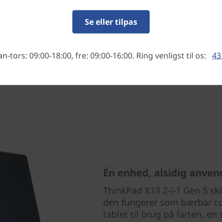
ne pålidelige computer er
uden besvær.
Se eller tilpas
-tors: 09:00-18:00, fre: 09:00-16:00. Ring venligst til os:
43
Én enhed, alsidig anven
ThinkPad X13 2-i-1 Gen 5 skif
den fungerer som bærbar com
tablet til brug på farten, en