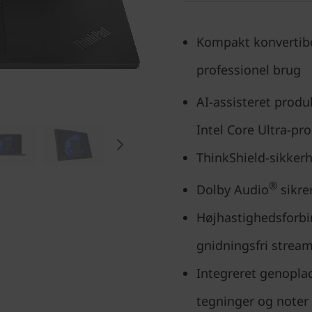
Kompakt konvertibe
professionel brug
AI-assisteret produ
Intel Core Ultra-pr
ThinkShield-sikkerhe
®
Dolby Audio
sikrer
Højhastighedsforbi
gnidningsfri strea
Integreret genoplade
tegninger og noter