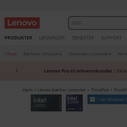
T
h
i
s
p
PRODUKTER
LØSNINGER
TJENESTER
SUPPORT
n
r
i
k
Tilbud
Bærbare computere
Stationære computere
Work
n
g
P
Currently displaying item 2 of 2
t
Lenovo Pro til erhvervskunder
| Eksk
i
a
l
h
d
Hjem
>
Lenovo bærbar computer
>
ThinkPad
>
ThinkP
o
v
X
e
d
1
i
n