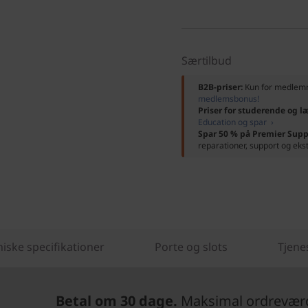
Særtilbud
B2B-priser:
Kun for medle
medlemsbonus!
Priser for studerende og l
Education og spar ›
Spar 50 % på Premier Supp
reparationer, support og eks
iske specifikationer
Porte og slots
Tjene
Betal om 30 dage.
Maksimal ordreværdi