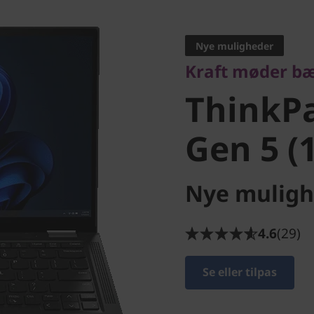
Kraft møder bærb
ThinkPad
Nye muligheder
Kraft møder b
Gen 5 (13
ThinkPa
Gen 5 (1
Nye muligh
4.6
(29)
Se eller tilpas