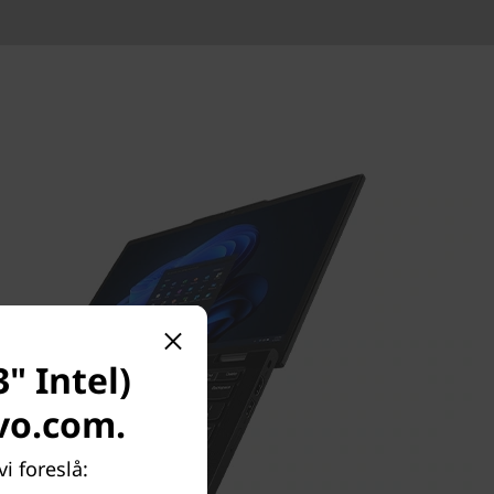
" Intel)
vo.com.
i foreslå: