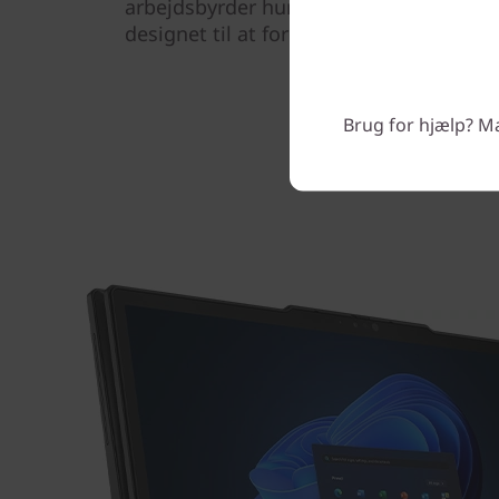
arbejdsbyrder hurtigt og effektivt. Den
designet til at forbedre dit arbejdsliv 
Brug for hjælp? Man