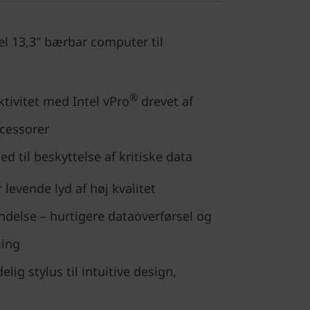
l 13,3" bærbar computer til
®
ktivitet med Intel vPro
drevet af
ocessorer
d til beskyttelse af kritiske data
 levende lyd af høj kvalitet
ndelse – hurtigere dataoverførsel og
ming
lig stylus til intuitive design,