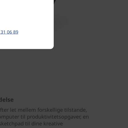
 31 06 89
delse
ter let mellem forskellige tilstande,
puter til produktivitetsopgaver, en
 sketchpad til dine kreative