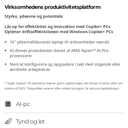
D
Virksomhedens produktivitetsplatform
Styrke, ydeevne og potentiale
)
Lås op for effektivitet og innovation med Copilot+ PCs
Optimer driftseffektiviteten med Windows Copilot+ PCs
16″ ydeevnefokuseret laptop til virksomheder overalt
AI-drevet produktivitet drevet af AMD Ryzen™ AI Pro-
processorer
Nem at konfigurere og opgradere i takt med stigende eller
ændrede arbejdskrav
* Nogle Copilot+ PC-oplevelser kræver gratis opdateringer, der fortsat vil blive rullet ud i
starten af 2025. Tidspunktet varierer efter enhed og region. Se
aka.ms/copilotpluspcs
AI-pc
Tynd og let