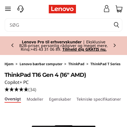
T
spring til hovedindhold
h
i
Currently displaying item 2 of 2
n
Lenovo Pro til erhvervskunder
| Eksklusive
B2B-priser, personlig rådgiver og meget mere.
Ring:+45 43 31 06 89.
Tilmeld dig GRATIS nu.
k
P
Hjem
>
Lenovo bærbar computer
>
ThinkPad
>
ThinkPad T Series
ThinkPad T16 Gen 4 (16" AMD)
a
Copilot+ PC
d
(34)
Oversigt
Modeller
Egenskaber
Tekniske specifikationer
T
1