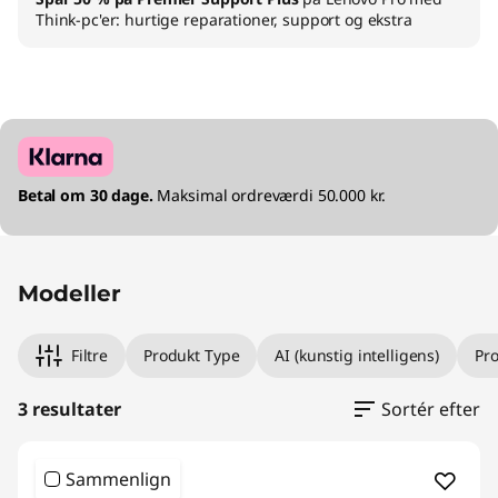
Think-pc'er: hurtige reparationer, support og ekstra
Betal om 30 dage.
Maksimal ordreværdi 50.000 kr.
Modeller
Filtre
Produkt Type
AI (kunstig intelligens)
Pr
3 resultater
Sortér efter
Sammenlign