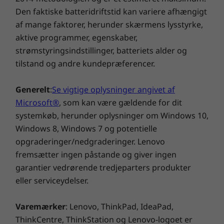
Specifikationer kan variere afhængigt af området/modellen.
enhed godt ud.
Den faktiske batteridriftstid kan variere afhængigt
af mange faktorer, herunder skærmens lysstyrke,
aktive programmer, egenskaber,
strømstyringsindstillinger, batteriets alder og
tilstand og andre kundepræferencer.
Generelt
:
Se vigtige oplysninger angivet af
Microsoft®
, som kan være gældende for dit
systemkøb, herunder oplysninger om Windows 10,
Windows 8, Windows 7 og potentielle
opgraderinger/nedgraderinger. Lenovo
fremsætter ingen påstande og giver ingen
garantier vedrørende tredjeparters produkter
eller serviceydelser.
Varemærker
: Lenovo, ThinkPad, IdeaPad,
Designet til at forbinde
ThinkCentre, ThinkStation og Lenovo-logoet er