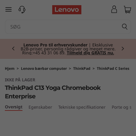
T
spring til hovedindhold
h
i
Currently displaying item 2 of 2
n
Lenovo Pro til erhvervskunder
| Eksklusive
B2B-priser, personlig rådgiver og meget mere.
Ring:+45 43 31 06 89.
Tilmeld dig GRATIS nu.
k
P
Hjem
>
Lenovo bærbar computer
>
ThinkPad
>
ThinkPad C Series
IKKE PÅ LAGER
a
ThinkPad C13 Yoga Chromebook
d
Enterprise
Oversigt
Egenskaber
Tekniske specifikationer
Porte og slo
C
1