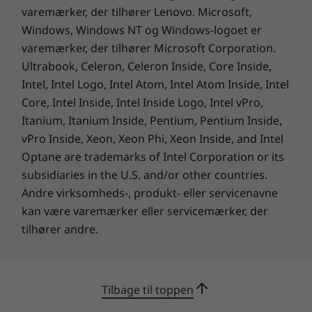
Med hurtigt WiFi 6 kan du hurtigt tilslutte dig
varemærker, der tilhører Lenovo. Microsoft,
højtbelastede offentlige platforme. Og med
Windows, Windows NT og Windows-logoet er
masser af porte, inklusive fire USB-porte, kan
varemærker, der tilhører Microsoft Corporation.
du bevare forbindelsen til det, der betyder
Ultrabook, Celeron, Celeron Inside, Core Inside,
mest, uanset hvor du er.
Intel, Intel Logo, Intel Atom, Intel Atom Inside, Intel
Core, Intel Inside, Intel Inside Logo, Intel vPro,
Indbygget sikkerhed
Itanium, Itanium Inside, Pentium, Pentium Inside,
ThinkShield kombineret med Chrome
vPro Inside, Xeon, Xeon Phi, Xeon Inside, and Intel
Enterprise giver en uovertruffen kombination
Optane are trademarks of Intel Corporation or its
af sikkerhed. Vores indbyggede
subsidiaries in the U.S. and/or other countries.
sikkerhedspakke har en række fysiske og
Andre virksomheds-, produkt- eller servicenavne
biometriske sikkerhedsegenskaber, som f.eks.
kan være varemærker eller servicemærker, der
webkameradæksel og
tilhører andre.
touchfingeraftrykslæser. Chrome Enterprise
holder din virksomhed sikker med problemfrie
opdateringer og beskyttelse mod udviklende
trusler. Hver enhed indeholder desuden en
Tilbage til toppen
Kensington-låseport, så den kan tøjres fast om