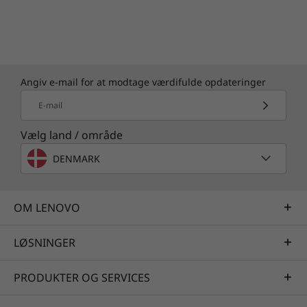
er C13 Yoga Chromebook Enterprise testet
efter 12 militære testkrav og mere end 200
kvalitetskontroller. Fra den arktiske vildmark til
ørkenens sandstorme, under forhold uden
tyngdekraft og for spildte væsker og tab. Du
Angiv e-mail for at modtage værdifulde opdateringer
kan være sikker på, at disse bærbare
E-mail
computere kan klare det, du kommer ud for.
Vælg land / område
DENMARK
Specifikationer kan variere afhængigt af området/modellen.
OM LENOVO
Nyheder
LØSNINGER
Chromebook ligera 2 en 1 de 13,3"
PRODUKTER OG SERVICES
Con la tecnología de AMD Ryzen™ y Chrome
Enterprise