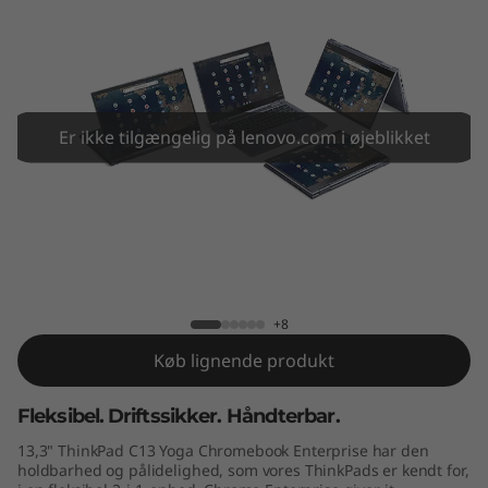
3
Y
o
g
Er ikke tilgængelig på lenovo.com i øjeblikket
a
C
ThinkPad C13 Yoga Chromebook
h
Enterprise
r
+8
Køb lignende produkt
o
m
Fleksibel. Driftssikker. Håndterbar.
13,3" ThinkPad C13 Yoga Chromebook Enterprise har den
e
holdbarhed og pålidelighed, som vores ThinkPads er kendt for,