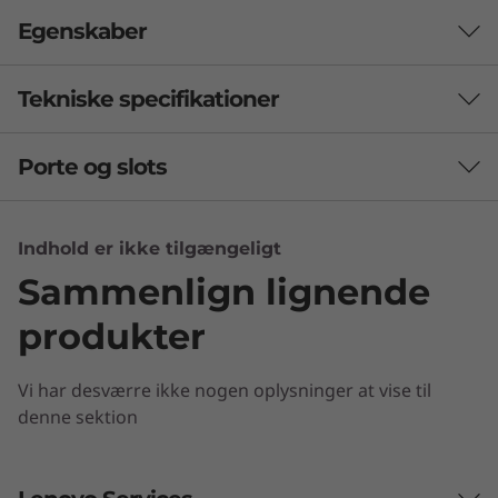
r
Egenskaber
i
s
Tekniske specifikationer
e
Porte og slots
Batteri
Op til 10 timer*, 51 Wh
Rapid Charge
Indhold er ikke tilgængeligt
Sammenlign lignende
* Baseret på batteritest med Google Chrome Power Load Test-værktøjet. Individuelle
produkter
resultater kan variere afhængigt af brugen.
Sikkerhed
Vi har desværre ikke nogen oplysninger at vise til
Match-on-host-touchfingeraftrykslæser
denne sektion
Kraft, hastighed og stil
Beskyttelsesdæksel til webkamera
Kensington-låseport
ThinkPad C13 Yoga Chromebook Enterprise