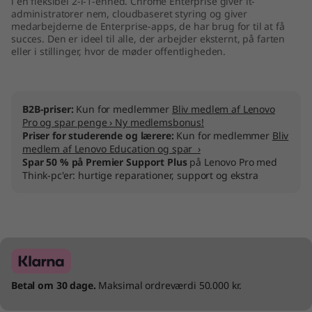
i en fleksibel 2-i-1-enhed. Chrome Enterprise giver it-
b
administratorer nem, cloudbaseret styring og giver
medarbejderne de Enterprise-apps, de har brug for til at få
succes. Den er ideel til alle, der arbejder eksternt, på farten
o
eller i stillinger, hvor de møder offentligheden.
o
k
B2B-priser:
Kun for medlemmer
Bliv medlem af Lenovo
Pro og spar penge › Ny medlemsbonus!
E
Priser for studerende og lærere:
Kun for medlemmer
Bliv
medlem af Lenovo Education og spar ›
n
Spar 50 % på Premier Support Plus
på Lenovo Pro med
Think-pc'er: hurtige reparationer, support og ekstra
t
e
r
p
Betal om 30 dage.
Maksimal ordreværdi 50.000 kr.