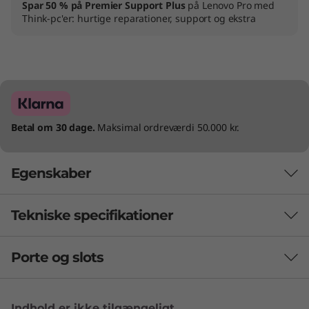
Spar 50 % på Premier Support Plus
på Lenovo Pro med
Think-pc'er: hurtige reparationer, support og ekstra
Betal om 30 dage.
Maksimal ordreværdi 50.000 kr.
Egenskaber
Tekniske specifikationer
Topklasse fra inderst til yderst
Vil du have en bærbar virksomhedscomputer
Porte og slots
YDEEVNE
med stærk ydeevne, som gør dig mere
produktiv? Den bærbare Lenovo ThinkBook 16
Batteri
Gen 6-computer er en avanceret opgradering
Indhold er ikke tilgængeligt