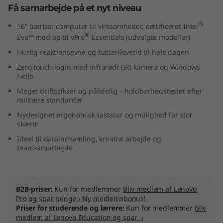
Få samarbejde på et nyt niveau
t
®
16" bærbar computer til virksomheder, certificeret Intel
e
®
Evo™ med op til vPro
Essentials (udvalgte modeller)
l
Hurtig reaktionsevne og batterilevetid til hele dagen
Zero touch-login med infrarødt (IR) kamera og Windows
)
Hello
Meget driftssikker og pålidelig – holdbarhedstestet efter
militære standarder
Nydesignet ergonomisk tastatur og mulighed for stor
skærm
Ideel til dataindsamling, kreativt arbejde og
teamsamarbejde
B2B-priser:
Kun for medlemmer
Bliv medlem af Lenovo
Pro og spar penge › Ny medlemsbonus!
Priser for studerende og lærere:
Kun for medlemmer
Bliv
medlem af Lenovo Education og spar ›