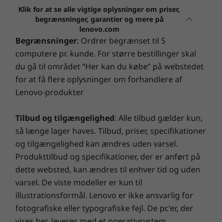
problem, før det overhovedet sker.
USB-C Thunderbolt™ 4
6
-
USB-A 3.2 Gen 1 (always-on)
Klik for at se alle vigtige oplysninger om priser,
USB-C 3.2 Gen 2 (fuld funktionalitet)
begrænsninger, garantier og mere på
2 x USB-A 3.2 Gen 1 (1 always-on)
lenovo.com
ADP
7
-
HDMI 2.1
HDMI 2.1
Begrænsninger
: Ordrer begrænset til 5
SD-kortlæser
computere pr. kunde. For større bestillinger skal
Beskyt din pc med Lenovos Accidental Damage
Ethernet (RJ45)
du gå til området “Her kan du købe” på webstedet
Protection – det ultimative værn mod uventede
8
-
USB-C Thunderbolt™ 4
Hovedtelefon-/mikrofonkombinationsstik
for at få flere oplysninger om forhandlere af
hændelser! Vink farvel til uforudsete
reparationsomkostninger med en enkel
Lenovo-produkter
9
-
Hovedtelefon-/mikrofonkombinationsstik
Sikkerhed, du kan regne med – hele vejen
* USB-portoverførselshastigheder er omtrentlige og afhænger af mange faktorer,
startinvestering, der sikrer et forudsigeligt budget og
rundt
massive besparelser på 28 til 80 %. Vores
såsom beregningshastigheden på værter/eksterne enheder, filattributter,
Tilbud og tilgængelighed
: Alle tilbud gælder kun,
teknologitroldmænd, der er bevæbnet med Lenovos
systemkonfiguration og driftsmiljøer. Faktiske hastigheder vil variere og kan være
så længe lager haves. Tilbud, priser, specifikationer
Biometri giver ekstra beskyttelse på den
banebrydende diagnostiske værktøjer, afslører skjulte
mindre end forventet.
og tilgængelighed kan ændres uden varsel.
bærbare ThinkBook 16 Gen 6-computer – lige
skader og giver dig en garanti med spænding!
Produkttilbud og specifikationer, der er anført på
fra fingeraftrykslæseren, der er integreret i
Trådløs tilslutning
dette websted, kan ændres til enhver tid og uden
tænd/sluk-knappen, til
Op til Wi-Fi 6E*
ansigtsgenkendelsessoftwaren, som benytter
varsel. De viste modeller er kun til
Smart Performance
®
Bluetooth
5.2
det infrarøde (IR) kamera. ThinkShield, vores
illustrationsformål. Lenovo er ikke ansvarlig for
Lenovo Smart Performance forbedrer din
omfattende pakke af sikkerhedsløsninger,
fotografiske eller typografiske fejl. De pc'er, der
computeroplevelse! Giv din computer flere kræfter, og
sikrer, at dit system er beskyttet. TPM-firmware
* 6 GHz Wi-Fi 6E-drift afhænger af understøttelsen af operativsystemet,
vises her, leveres med et operativsystem.