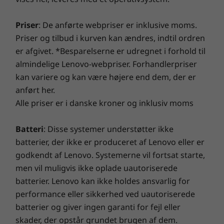
få problemfri drift og lynhurtig start. Nyd en hurtigere
(Trusted Platform Module) krypterer dine data,
routere/AP'er/gateways, der understøtter Wi-Fi 6E, sammen med de regionale
og mere pålidelig internetoplevelse med optimerede
og en selvreparerende BIOS gendanner vigtige
reguleringscertificeringer og spektrumallokering.
Priser
: De anførte webpriser er inklusive moms.
tilslutningsmuligheder. Beskyt din it-investering ved
oplysninger, hvis din enhed nogensinde skulle
Priser og tilbud i kurven kan ændres, indtil ordren
afværge adware, malware og andre trusler med en
Understøttet docking
blive beskadiget.
er afgivet. *Besparelserne er udregnet i forhold til
forbedret sikkerhedsløsning. Slip potentialet løs på en
USB-C-dock
almindelige Lenovo-webpriser. Forhandlerpriser
spændende virtuel rejse!
kan variere og kan være højere end dem, der er
DESIGN
anført her.
Alle priser er i danske kroner og inklusiv moms
Mål (H x B x D)
17,5 mm x 356 mm x 253,5 mm
Batteri
: Disse systemer understøtter ikke
batterier, der ikke er produceret af Lenovo eller er
Vægt
godkendt af Lenovo. Systemerne vil fortsat starte,
Vejer fra 1,7 kg
men vil muligvis ikke oplade uautoriserede
batterier. Lenovo kan ikke holdes ansvarlig for
Tastatur
performance eller sikkerhed ved uautoriserede
Brugerdefineret F9-smart-tast
batterier og giver ingen garanti for fejl eller
Spildsikkert
skader, der opstår grundet brugen af dem.
Ekstraudstyr: Baggrundsbelyst med hvidt LED-lys