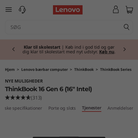
T
spring til hovedindhold
h
i
Currently displaying item 1 of 2
n
Klar til skolestart
| Køb ind i god tid og gør
dig klar til skolestart med nyt udstyr.
Køb nu
.
k
B
Hjem
>
Lenovo bærbar computer
>
ThinkBook
>
ThinkBook Series
NYE MULIGHEDER
o
ThinkBook 16 Gen 6 (16" Intel)
o
(313)
Tjenester
kniske specifikationer
Porte og slots
Anmeldelser
k
1