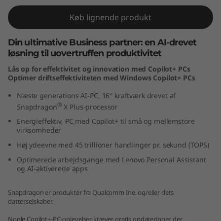
a
Køb lignende produkt
p
Din ultimative Business partner: en AI-drevet
d
løsning til uovertruffen produktivitet
Lås op for effektivitet og innovation med Copilot+ PCs
r
Optimer driftseffektiviteten med Windows Copilot+ PCs
a
Næste generations AI-PC, 16″ kraftværk drevet af
®
Snapdragon
X Plus-processor
g
Energieffektiv, PC med Copilot+ til små og mellemstore
virksomheder
o
Høj ydeevne med 45 trillioner handlinger pr. sekund (TOPS)
n
Optimerede arbejdsgange med Lenovo Personal Assistant
og AI-aktiverede apps
)
Snapdragon er produkter fra Qualcomm Ine. og/eller dets
datterselskaber.
Nogle Copilot+-PC-oplevelser kræver gratis opdateringer, der