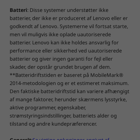
Vægt
automatisere opgaver, planlægge møder eller
Batteri
: Disse systemer understøtter ikke
Vejer fra 1,82 kg
få personlige anbefalinger med en dedikeret
batterier, der ikke er produceret af Lenovo eller er
launch knap Desuden forenkler Lenovo
Tastatur
godkendt af Lenovo. Systemerne vil fortsat starte,
Personlige Assistant fejlfinding af
men vil muligvis ikke oplade uautoriserede
grundlæggende problemer på enheden og
Baggrundsbelyst med hvidt LED-lys
mere for at hjælpe dig med at arbejde
batterier. Lenovo kan ikke holdes ansvarlig for
Copilot-tast
smartere, ikke hårdere.
Numerisk tastatur
performance eller sikkerhed ved uautoriserede
Præcision TouchPad (135mm x 80mm)
batterier og giver ingen garanti for fejl eller
Spildresistent
skader, der opstår grundet brugen af dem.
Taktile markeringer fremhæver vigtige taster
**Batteridriftstiden er baseret på MobileMark®
2014-metodologien og er et estimeret maksimum.
Den faktiske batteridriftstid kan variere afhængigt
Bæredygtighed
af mange faktorer, herunder skærmens lysstyrke,
Materiale
aktive programmer, egenskaber,
strømstyringsindstillinger, batteriets alder og
90 % genanvendt plast (PCC) brugt i strømforsyning
tilstand og andre kundepræferencer.
Sofistikeret og
50 % genanvendt PCC-plast brugt i tastaturtaster
30 % genanvendt PCC-plast brugt i batterikabinet