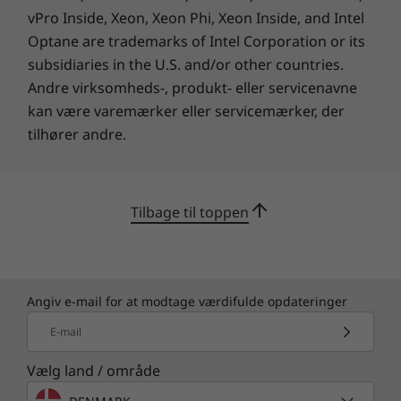
Firmware Trusted Platform Module (fTPM) 2.0
vPro Inside, Xeon, Xeon Phi, Xeon Inside, and Intel
Kensington Nano Security Slot™
Modstandsdygtig
Optane are trademarks of Intel Corporation or its
Microsoft Pluton indbygget sikkerhed
subsidiaries in the U.S. and/or other countries.
mod nye trusler
Microsoft Secured-core-PC'er
Andre virksomheds-, produkt- eller servicenavne
Selvreparerende BIOS
kan være varemærker eller servicemærker, der
ThinkShield, vores avancerede
Smart Power On: match-on-chip (MOC)
tilhører andre.
sikkerhedspakke af hardware- og software-
fingeraftrykslæser integreret med tænd-/sluk-knap
løsninger, styrker din enhed med
Strømforsyning
datakryptering og biometri. Føl dig sikker med
en formidabel beskyttelse fra computer til
65 W 3-pin strømforsyning
Tilbage til toppen
cloud via Microsoft Pluton - en hardware-
baseret sikkerhedsløsning, der beskytter dine
Forudinstalleret software
brugeroplysninger, identitet og vigtige data
Lenovo Personal Assistant
mod fysisk manipulation og datalæk.
Lenovo Smart Meeting
Angiv e-mail for at modtage værdifulde opdateringer
Lenovo Vantage
E-mail
®
McAfee
LiveSafe™ (trial)
Office 365 (prøveversion)
Vælg land / område