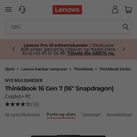
T
spring til hovedindhold
h
i
Currently displaying item 2 of 2
n
Lenovo Pro til erhvervskunder
| Eksklusive
B2B-priser, personlig rådgiver og meget mere.
Ring:+45 43 31 06 89.
Tilmeld dig GRATIS nu.
k
B
Hjem
>
Lenovo bærbar computer
>
ThinkBook
>
ThinkBook Series
NYE MULIGHEDER
o
ThinkBook 16 Gen 7 (16" Snapdragon)
o
Copilot+ PC
(18)
k
Porte og slots
niske specifikationer
Tjenester
Anmeldelser
1