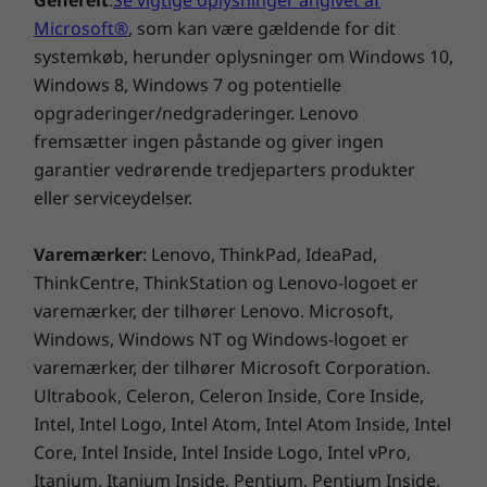
endeløs funktionalitet
Generelt
:
Se vigtige oplysninger angivet af
30 % genanvendt PCC-plast brugt i højttalerkabinet
Microsoft®
, som kan være gældende for dit
Forest Stewardship Council (FSC)-certificeret plastfri
Stol på ThinkBook 16 Gen 7 laptop for en fejlfri
systemkøb, herunder oplysninger om Windows 10,
emballage med 90 % genanvendt indhold, biobaseret
®
software-ydeevne. Qualcomm
har indgået
Windows 8, Windows 7 og potentielle
plast, træfrit biobaseret fibermateriale og/eller
samarbejde med uafhængige
opgraderinger/nedgraderinger. Lenovo
materialer fra bæredygtige skove
softwareleverandører (ISV'er) for problemfrit
fremsætter ingen påstande og giver ingen
at integrere over 50 optimerede apps (og
garantier vedrørende tredjeparters produkter
Certificeringer/registreringer
endnu flere senere), der kører indbygget på
eller serviceydelser.
®
ENERGY STAR
9.0 certificeret
Windows ARM. Vær sikker på at din
computeroplevelse vil være fri for afbrydelser
Varemærker
: Lenovo, ThinkPad, IdeaPad,
®
eller frys.
EPEAT
Gold, hvor det kan anvendes*
ThinkCentre, ThinkStation og Lenovo-logoet er
TCO 9.0-certificeret
varemærker, der tilhører Lenovo. Microsoft,
®
TÜV Eyesafe
low blue light-certificeret
Windows, Windows NT og Windows-logoet er
*Besøg
www.epeat.net
for at registrere efter land.
varemærker, der tilhører Microsoft Corporation.
Ultrabook, Celeron, Celeron Inside, Core Inside,
Andre oplysninger
Intel, Intel Logo, Intel Atom, Intel Atom Inside, Intel
Core, Intel Inside, Intel Inside Logo, Intel vPro,
Sikkerhed
Itanium, Itanium Inside, Pentium, Pentium Inside,