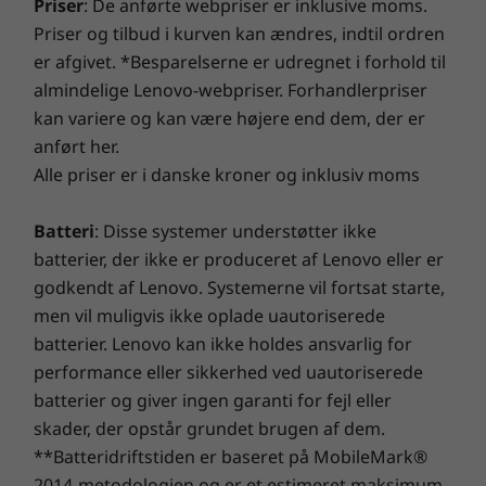
Priser
: De anførte webpriser er inklusive moms.
tilslutningsmuligheder. Beskyt din it-investering ved
Understøttet docking
afværge adware, malware og andre trusler med en
Priser og tilbud i kurven kan ændres, indtil ordren
forbedret sikkerhedsløsning. Slip potentialet løs på en
er afgivet. *Besparelserne er udregnet i forhold til
®
USB-C
3.0 dock
spændende virtuel rejse!
almindelige Lenovo-webpriser. Forhandlerpriser
®
Et måltid til dine
USB-C
Thunderbolt™ 4 dock
kan variere og kan være højere end dem, der er
følelser
anført her.
Design
Alle priser er i danske kroner og inklusiv moms
Fordyb dig i fantastiske billeder på 14″
Mål (H x B x D)
ThinkBook Gen 8-bærbare computer, der
Batteri
: Disse systemer understøtter ikke
kommer med flere skærmvalg. Dens generøse
16,9mm x 313,5mm x 224,0mm / 0,66″ x 12,34″ x 8/82″
batterier, der ikke er produceret af Lenovo eller er
skærmflade og nøjagtige farvepræcision
godkendt af Lenovo. Systemerne vil fortsat starte,
Vægt
skaber en fængslende visningsoplevelse, mens
men vil muligvis ikke oplade uautoriserede
Dolby Audio™ forbedrer lydkvaliteten til det
Vejer fra 1,36 kg
batterier. Lenovo kan ikke holdes ansvarlig for
bedste. Plus er TÜV Eyesafe®-certificeret til at
performance eller sikkerhed ved uautoriserede
Tastatur
hjælpe med at forhindre øjentræthed i
batterier og giver ingen garanti for fejl eller
længere tid.
Valgfri: Baggrundsbelysning med hvidt LED-lys
skader, der opstår grundet brugen af dem.
Spild-resistent
**Batteridriftstiden er baseret på MobileMark®
Forstørret TouchPad: 120 mm x 75 mm / 4,72″ x 2,95″
2014-metodologien og er et estimeret maksimum.