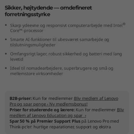
t
Sikker, højtydende — omdefineret
forretningsstyrke
e
®
Skarp ydeevne og responsivt computerarbejde med Intel
Core™-processor
l
Smarte AI-funktioner til ubesværet samarbejde og
)
tilslutningsmuligheder
Omfangsrigt lager, robust sikkerhed og batteri med lang
levetid
Ideel til nomadearbejdere, superbrugere og små og
mellemstore virksomheder
B2B-priser:
Kun for medlemmer
Bliv medlem af Lenovo
Pro og spar penge › Ny medlemsbonus!
Priser for studerende og lærere:
Kun for medlemmer
Bliv
medlem af Lenovo Education og spar ›
Spar 50 % på Premier Support Plus
på Lenovo Pro med
Think-pc'er: hurtige reparationer, support og ekstra