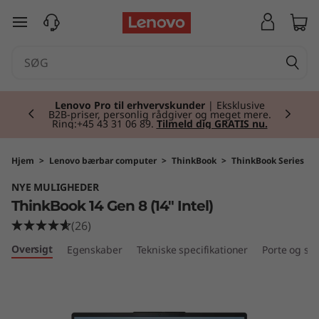
T
spring til hovedindhold
h
i
Currently displaying item 2 of 2
n
Lenovo Pro til erhvervskunder
| Eksklusive
B2B-priser, personlig rådgiver og meget mere.
Ring:+45 43 31 06 89.
Tilmeld dig GRATIS nu.
k
B
Hjem
>
Lenovo bærbar computer
>
ThinkBook
>
ThinkBook Series
NYE MULIGHEDER
o
ThinkBook 14 Gen 8 (14" Intel)
o
(26)
Oversigt
Egenskaber
Tekniske specifikationer
Porte og slo
k
1