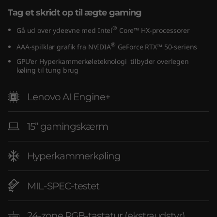
I
Tag et skridt op til ægte gaming
®
n
Gå ud over ydeevne med Intel
Core™ HX-processorer
®
AAA-spilklar grafik fra NVIDIA
GeForce RTX™ 50-seriens
t
GPU'er Hyperkammerkøleteknologi tilbyder overlegen
køling til tung brug
e
l
Lenovo AI Engine+
)
15” gamingskærm
Hyperkammerkøling
MIL-SPEC-testet
24-zone RGB-tastatur (ekstraudstyr)