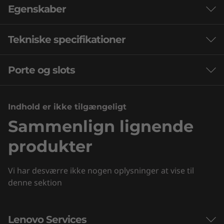
Egenskaber
Tekniske specifikationer
Spil uden kompromis
Vær alt, hvad du ønsker at være, både i spillet
Porte og slots
Ydeevne
og udenfor, med optimeret ydeevne og nye
funktioner. Spil hårdere, og arbejd smartere
AI
®
med de seneste Intel
Core™ HX-processorer.
Indhold er ikke tilgængeligt
Lenovo AI Engine+ Support / LA1
Sammenlign lignende
Batteri
produkter
60 wattimer Rapid Charge Pro
Lyd
Vi har desværre ikke nogen oplysninger at vise til
denne sektion
2x2W højttalersystem med Nahimic Audio
Kamera
Lenovo Services
Indbygget 5MP QHD-webkamera med 2x