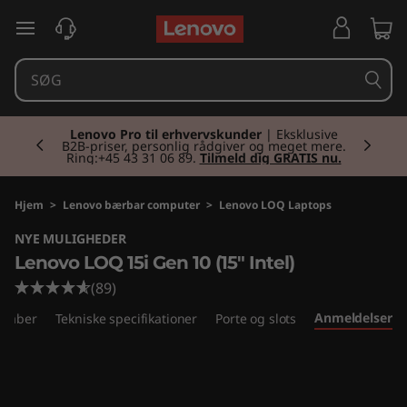
L
spring til hovedindhold
e
n
Currently displaying item 2 of 2
o
Lenovo Pro til erhvervskunder
| Eksklusive
B2B-priser, personlig rådgiver og meget mere.
Ring:+45 43 31 06 89.
Tilmeld dig GRATIS nu.
v
o
Hjem
>
Lenovo bærbar computer
>
Lenovo LOQ Laptops
NYE MULIGHEDER
L
Lenovo LOQ 15i Gen 10 (15" Intel)
O
(89)
Anmeldelser
skaber
Tekniske specifikationer
Porte og slots
Q
1