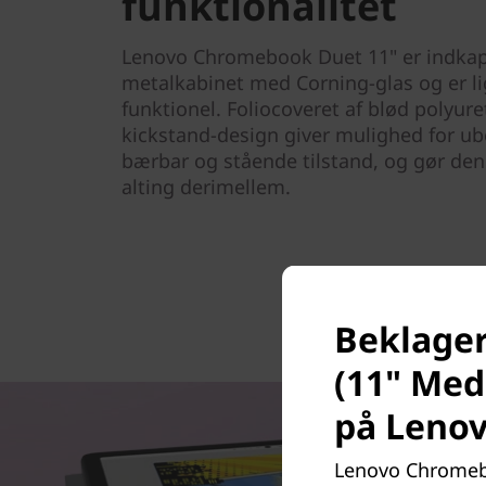
funktionalitet
Lenovo Chromebook Duet 11" er indkaps
metalkabinet med Corning-glas og er lig
funktionel. Foliocoveret af blød poly
kickstand-design giver mulighed for 
bærbar og stående tilstand, og gør den p
alting derimellem.
Beklage
(11" Med
på Leno
Lenovo Chromebo