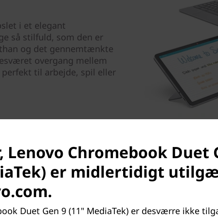
let i et elegant
e så stilfuld, som den er
urethan og det gennemtænkte
ubesværet overgang mellem
erfekt til arbejde, spil eller
r, Lenovo Chromebook Duet 
iaTek) er midlertidigt utilg
vo.com.
ok Duet Gen 9 (11" MediaTek) er desværre ikke tilg