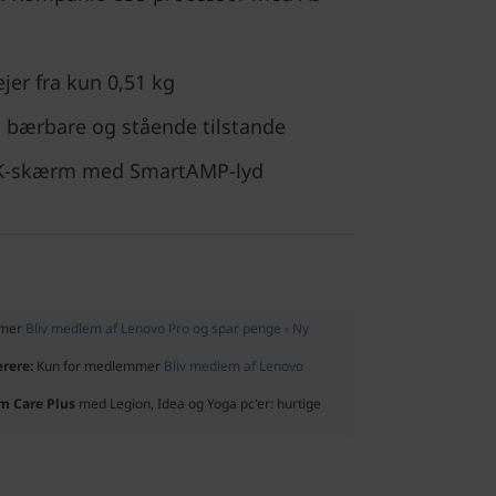
jer fra kun 0,51 kg
il bærbare og stående tilstande
 2K-skærm med SmartAMP-lyd
mmer
Bliv medlem af Lenovo Pro og spar penge › Ny
ærere:
Kun for medlemmer
Bliv medlem af Lenovo
um Care Plus
med Legion, Idea og Yoga pc'er: hurtige