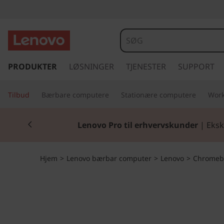
L
e
n
s
p
PRODUKTER
LØSNINGER
TJENESTER
SUPPORT
o
r
i
v
Tilbud
Bærbare computere
Stationære computere
Work
n
g
o
Currently displaying item 2 of 2
t
Lenovo Pro til erhvervskunder
| Eksk
i
C
l
h
h
Hjem
>
Lenovo bærbar computer
>
Lenovo
>
Chromeb
o
v
r
e
d
o
i
n