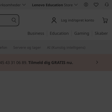
 virksomheder
Lenovo Education
Store
Log ind/opret konto
Business
Education
Gaming
Skaber
lefon
Servere og lager
AI (Kunstig intelligens)
45 43 31 06 89.
Tilmeld dig GRATIS nu.
ring