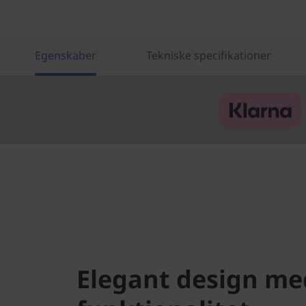
i
a
Egenskaber
Tekniske specifikationer
T
e
k
)
Elegant design med