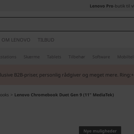
Lenovo Pro
-butik til
OM LENOVO
TILBUD
stations
Skærme
Tablets
Tilbehør
Software
Mobilte
lusive B2B-priser, personlig rådgiver og meget mere. Ring:+
ooks
>
Lenovo Chromebook Duet Gen 9 (11" MediaTek)
Skaber livsforand
Lenovo
Nye muligheder