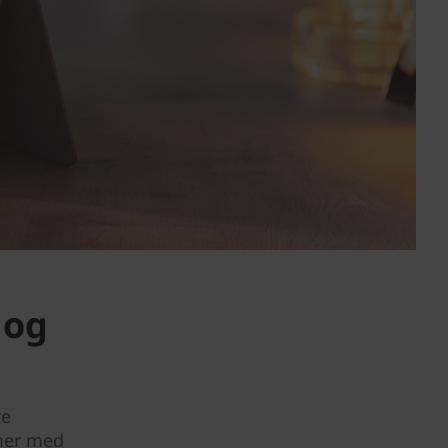
 og
re
mer med