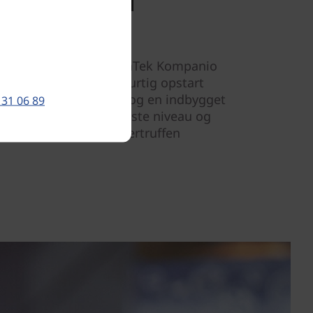
iteten med
ed den effektive MediaTek Kompanio
ser af hukommelse. Hurtig opstart
indre end 10 sekunder, og en indbygget
 31 06 89
roduktivitet til det næste niveau og
dieoplevelser med uovertruffen