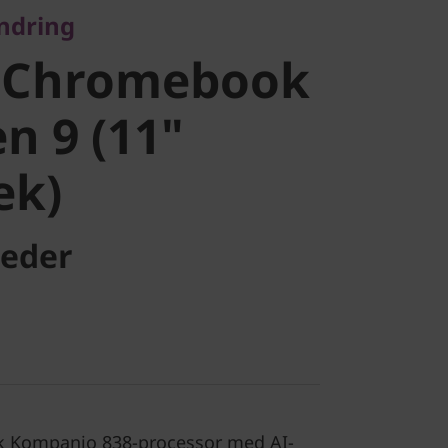
andring
ook Duet
 Chromebook
1"
n 9 (11"
ek)
k)
eder
k Kompanio 838-processor med AI-