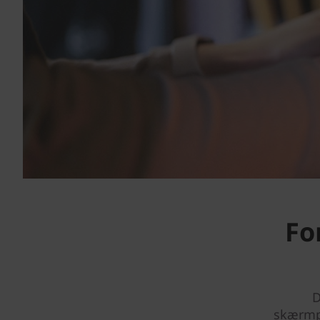
Fo
D
skærmp