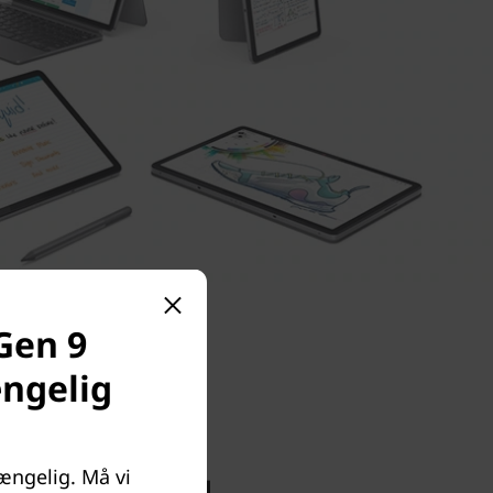
Gen 9
ængelig
ængelig. Må vi