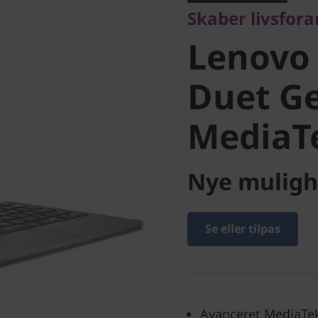
Skaber livsfor
Chromeb
Lenovo
Gen 9 (1
Duet Ge
MediaT
MediaTe
Nye muligh
Se eller tilpas
Avanceret MediaTe