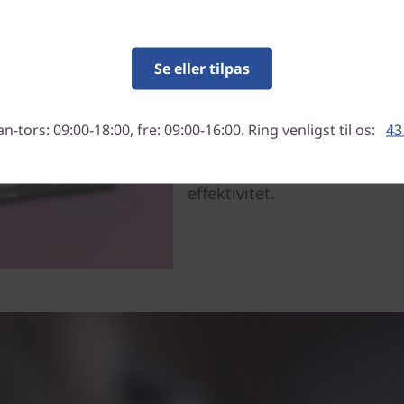
Øg produktiv
MediaTek
Se eller tilpas
Gør mere og vent mindre m
838-processor, NPU, og mas
sikrer, at du er i gang på m
-tors: 09:00-18:00, fre: 09:00-16:00. Ring venligst til os:
43
AI-behandling skalerer din p
leverer interaktive multime
effektivitet.