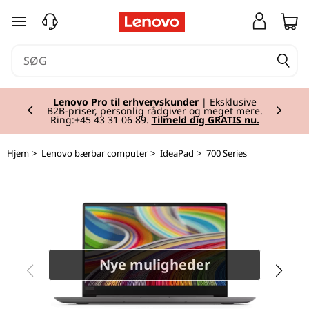
I
spring til hovedindhold
d
e
Currently displaying item 2 of 2
a
Lenovo Pro til erhvervskunder
| Eksklusive
B2B-priser, personlig rådgiver og meget mere.
Ring:+45 43 31 06 89.
Tilmeld dig GRATIS nu.
P
Hjem
>
Lenovo bærbar computer
>
IdeaPad
>
700 Series
a
d
7
2
Nye muligheder
0