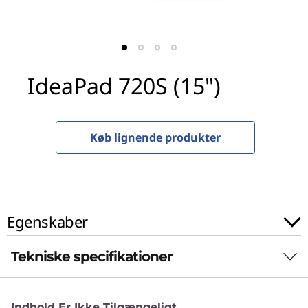
S
(
1
IdeaPad 720S (15")
5
"
Køb lignende produkter
)
Egenskaber
Tekniske specifikationer
Ydeevne
Indhold Er Ikke Tilgængeligt