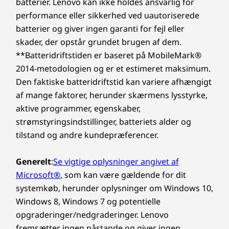
batterier. Lenovo kan ikke holdes ansvarlig for
performance eller sikkerhed ved uautoriserede
batterier og giver ingen garanti for fejl eller
skader, der opstår grundet brugen af dem.
**Batteridriftstiden er baseret på MobileMark®
2014-metodologien og er et estimeret maksimum.
Den faktiske batteridriftstid kan variere afhængigt
af mange faktorer, herunder skærmens lysstyrke,
aktive programmer, egenskaber,
strømstyringsindstillinger, batteriets alder og
tilstand og andre kundepræferencer.
Generelt
:
Se vigtige oplysninger angivet af
Microsoft®
, som kan være gældende for dit
systemkøb, herunder oplysninger om Windows 10,
Windows 8, Windows 7 og potentielle
opgraderinger/nedgraderinger. Lenovo
fremsætter ingen påstande og giver ingen