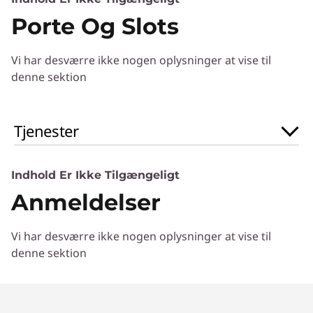
Porte Og Slots
Processor
8th Gen Intel® Core™ processor
Vi har desværre ikke nogen oplysninger at vise til
Operating System
denne sektion
Windows 10 Home
Tjenester
Graphic Card
Up to NVIDIA GTX-1050Ti graphics
Indhold Er Ikke Tilgængeligt
Memory
Anmeldelser
Up to 16 GB DDR4 memory
Storage
Vi har desværre ikke nogen oplysninger at vise til
Up to 1 TB PCIe SSD storage
denne sektion
Design