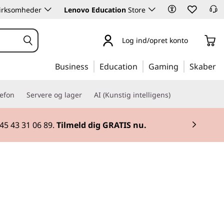
 virksomheder
Lenovo Education
Store
Log ind/opret konto
Business
Education
Gaming
Skaber
lefon
Servere og lager
AI (Kunstig intelligens)
45 43 31 06 89.
Tilmeld dig GRATIS nu.