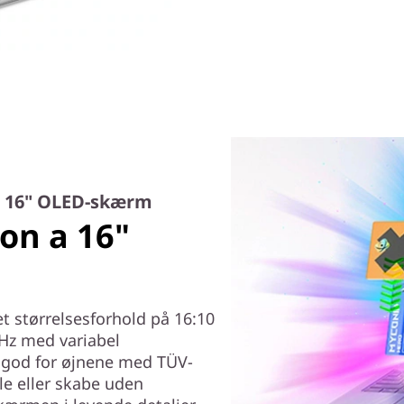
en 16" OLED-skærm
 on a 16"
 størrelsesforhold på 16:10
Hz med variabel
 god for øjnene med TÜV-
lle eller skabe uden