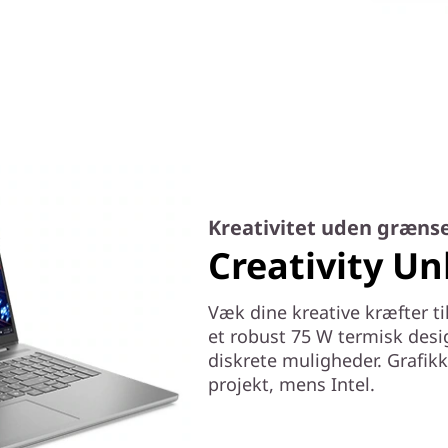
Kreativitet uden græns
Creativity U
Væk dine kreative kræfter t
et robust 75 W termisk design
diskrete muligheder. Grafik
projekt, mens Intel.