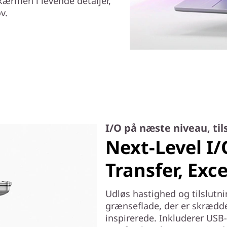
kærmen i levende detaljer,
v.
I/O på næste niveau, tils
Next-Level I/
Transfer, Exce
Udløs hastighed og tilslutn
grænseflade, der er skrædde
inspirerede. Inkluderer USB