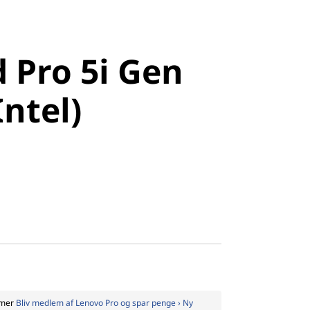
Pro 5i Gen
ntel)
 Pro 5i Gen
Intel)
mmer
Bliv medlem af Lenovo Pro og spar penge › Ny