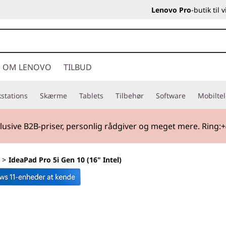
Lenovo Pro
-butik til
OM LENOVO
TILBUD
stations
Skærme
Tablets
Tilbehør
Software
Mobilte
lusive B2B-priser, personlig rådgiver og meget mere. Ring:+
>
IdeaPad Pro 5i Gen 10 (16" Intel)