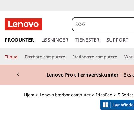
I
d
e
s
p
PRODUKTER
LØSNINGER
TJENESTER
SUPPORT
a
r
i
P
Tilbud
Bærbare computere
Stationære computere
Work
n
g
a
Currently displaying item 2 of 2
t
Lenovo Pro til erhvervskunder
| Eksk
i
d
l
h
P
Hjem
>
Lenovo bærbar computer
>
IdeaPad
>
5 Series
o
v
r
e
d
o
i
n