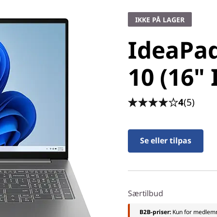
IdeaPad 
IKKE PÅ LAGER
10 (16" I
IdeaPad
10 (16" 
4
(5)
Se eller tilpas
Særtilbud
B2B-priser:
Kun for medle