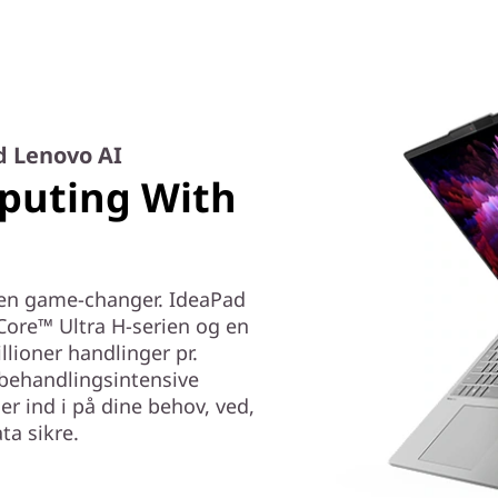
d Lenovo AI
puting With
r en game-changer. IdeaPad
 Core™ Ultra H-serien og en
lioner handlinger pr.
abehandlingsintensive
er ind i på dine behov, ved,
ta sikre.