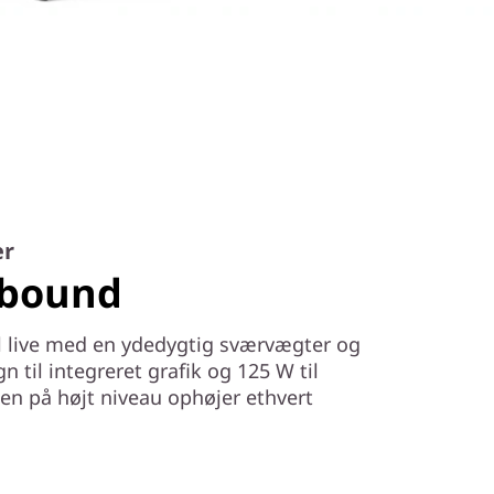
er
nbound
il live med en ydedygtig sværvægter og
 til integreret grafik og 125 W til
ken på højt niveau ophøjer ethvert