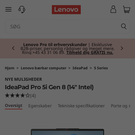
I
spring til hovedindhold
d
e
Currently displaying item 2 of 2
a
Lenovo Pro til erhvervskunder
| Eksklusive
B2B-priser, personlig rådgiver og meget mere.
Ring:+45 43 31 06 89.
Tilmeld dig GRATIS nu.
P
a
Hjem
>
Lenovo bærbar computer
>
IdeaPad
>
5 Series
NYE MULIGHEDER
d
IdeaPad Pro 5i Gen 8 (14" Intel)
P
(4)
Oversigt
Egenskaber
Tekniske specifikationer
Porte og slo
r
o