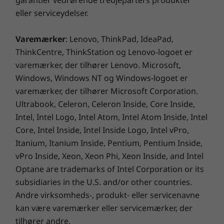
holdbarhed i militærkvalitet og har modstået
eller serviceydelser.
ekstreme udholdenhedstests.
Varemærker
: Lenovo, ThinkPad, IdeaPad,
ThinkCentre, ThinkStation og Lenovo-logoet er
varemærker, der tilhører Lenovo. Microsoft,
Windows, Windows NT og Windows-logoet er
varemærker, der tilhører Microsoft Corporation.
Ultrabook, Celeron, Celeron Inside, Core Inside,
Intel, Intel Logo, Intel Atom, Intel Atom Inside, Intel
Core, Intel Inside, Intel Inside Logo, Intel vPro,
Itanium, Itanium Inside, Pentium, Pentium Inside,
vPro Inside, Xeon, Xeon Phi, Xeon Inside, and Intel
Optane are trademarks of Intel Corporation or its
subsidiaries in the U.S. and/or other countries.
Andre virksomheds-, produkt- eller servicenavne
kan være varemærker eller servicemærker, der
tilhører andre.
Smartere i design