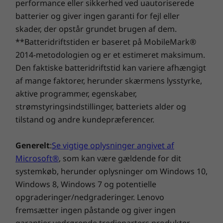
performance eller sikkerhed ved uautoriserede
Office 365 (prøveversion)
batterier og giver ingen garanti for fejl eller
Windows 11 Home/Pro
skader, der opstår grundet brugen af dem.
**Batteridriftstiden er baseret på MobileMark®
Æsken indeholder følgende
2014-metodologien og er et estimeret maksimum.
IdeaPad Pro 5i Gen 8 (14″ Intel)
Den faktiske batteridriftstid kan variere afhængigt
Adapter
af mange faktorer, herunder skærmens lysstyrke,
Hurtigstartsvejledning
aktive programmer, egenskaber,
strømstyringsindstillinger, batteriets alder og
tilstand og andre kundepræferencer.
Specifikationer kan variere afhængigt af området/modellen.
Generelt
:
Se vigtige oplysninger angivet af
Microsoft®
, som kan være gældende for dit
systemkøb, herunder oplysninger om Windows 10,
Windows 8, Windows 7 og potentielle
Solid og testet efter militærkvalitet
opgraderinger/nedgraderinger. Lenovo
Dit aktive liv på farten har brug for en stærk
fremsætter ingen påstande og giver ingen
bærbar computer. IdeaPad Pro 5i Gen 8 har en
garantier vedrørende tredjeparters produkter