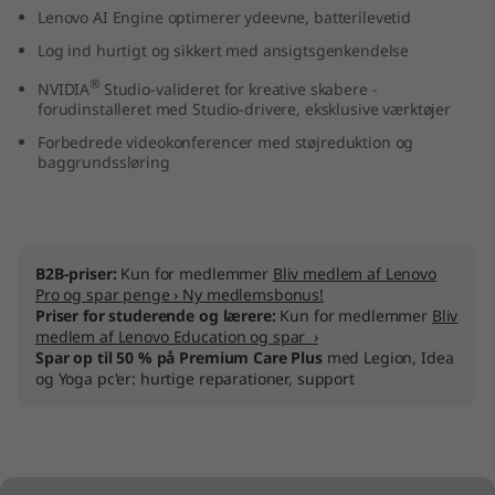
Lenovo AI Engine optimerer ydeevne, batterilevetid
n
Log ind hurtigt og sikkert med ansigtsgenkendelse
t
®
NVIDIA
Studio-valideret for kreative skabere -
forudinstalleret med Studio-drivere, eksklusive værktøjer
e
Forbedrede videokonferencer med støjreduktion og
l
baggrundssløring
)
B2B-priser:
Kun for medlemmer
Bliv medlem af Lenovo
Pro og spar penge › Ny medlemsbonus!
Priser for studerende og lærere:
Kun for medlemmer
Bliv
medlem af Lenovo Education og spar ›
Spar op til 50 % på Premium Care Plus
med Legion, Idea
og Yoga pc'er: hurtige reparationer, support