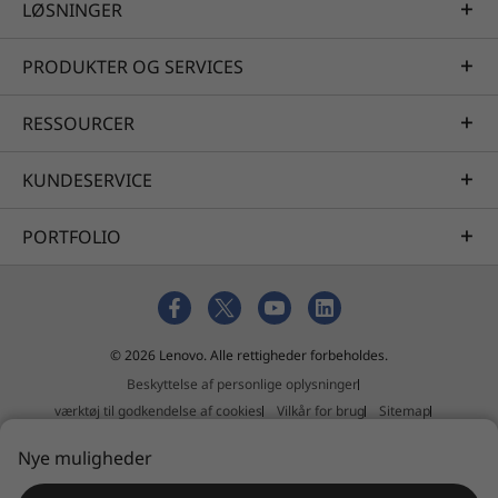
LØSNINGER
PRODUKTER OG SERVICES
RESSOURCER
Specifikationer kan variere afhængigt af området/modellen.
KUNDESERVICE
PORTFOLIO
© 2026 Lenovo. Alle rettigheder forbeholdes.
Beskyttelse af personlige oplysninger
værktøj til godkendelse af cookies
Vilkår for brug
Sitemap
Ekstern indsendelsespolitik
Nye muligheder
Erklæring mod slaveri og menneskehandel