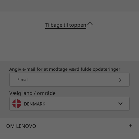
Med Lenovo AI Engine er den smarte IdeaPad
Pro 5i Gen 8 udviklet til at forbedre din daglige
Tilbage til toppen
oplevelse på alle måder. Adaptiv intelligens og
integreret sikkerhed øger ydeevnen og den
trådløse forbindelse, mens egenskaber som
støjreduktion og baggrundssløring forbedrer
kvaliteten af dine videoopkald. Og med flip-to-
start kan du begynde din dag på få sekunder.
Angiv e-mail for at modtage værdifulde opdateringer
E-mail
Vælg land / område
DENMARK
OM LENOVO