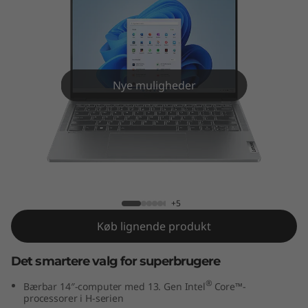
5
i
G
e
Nye muligheder
n
8
IdeaPad Pro 5i Gen 8 (14" Intel)
(
1
+5
Køb lignende produkt
4
Det smartere valg for superbrugere
”
®
Bærbar 14″-computer med 13. Gen Intel
Core™-
I
processorer i H-serien