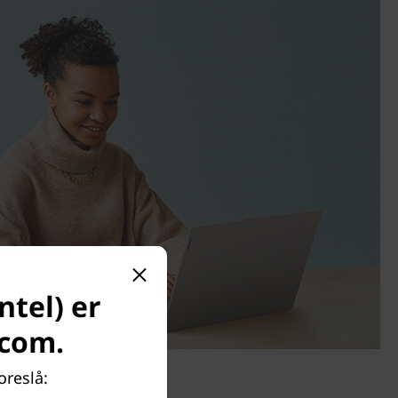
ntel) er
.com.
oreslå: