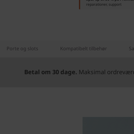
reparationer, support
Porte og slots
Kompatibelt tilbehør
Sa
Betal om 30 dage.
Maksimal ordreværdi