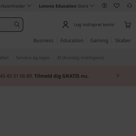
 virksomheder
Lenovo Education
Store
Log ind/opret konto
Business
Education
Gaming
Skaber
lefon
Servere og lager
AI (Kunstig intelligens)
45 43 31 06 89.
Tilmeld dig GRATIS nu.