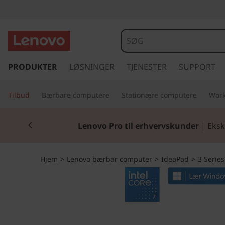
I
d
e
s
p
PRODUKTER
LØSNINGER
TJENESTER
SUPPORT
a
r
i
P
Tilbud
Bærbare computere
Stationære computere
Work
n
g
a
Currently displaying item 2 of 2
t
Lenovo Pro til erhvervskunder
| Eksk
i
d
l
h
S
Hjem
>
Lenovo bærbar computer
>
IdeaPad
>
3 Series
o
v
l
e
d
i
i
n