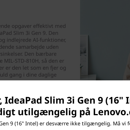
nde opgaver effektivt med
aPad Slim 3i Gen 9. Den
g indlejrede AI-funktioner,
lydende samarbejde uden
rsinkelser. Den bærbare
ge MIL-STD-810H, så den er
er er den let som en fjer og
fuld gang i dine daglige
 IdeaPad Slim 3i Gen 9 (16" I
digt utilgængelig på Lenovo
en 9 (16" Intel) er desværre ikke tilgængelig. Må vi f