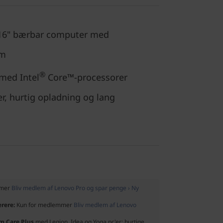
d 16" bærbar computer med
rm
®
med Intel
Core™-processorer
r, hurtig opladning og lang
mmer
Bliv medlem af Lenovo Pro og spar penge › Ny
ærere:
Kun for medlemmer
Bliv medlem af Lenovo
um Care Plus
med Legion, Idea og Yoga pc'er: hurtige