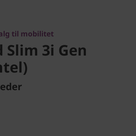
til mobilitet
Slim 3i Gen
lg til mobilitet
tel)
 Slim 3i Gen
ntel)
eder