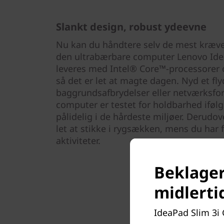
Slankt design, robust ydeevne
Nu kan du håndtere selv de mest kræve
den ultrabærbare computer Lenovo Ide
leveres med Intel® Core™-processorer o
så det er let at magte dagen. Nyd et f
baggrundsafbrydelser eller netværksfo
computer er testet for holdbarhed iføl
pålidelig i de hårdeste miljøer. Derudov
let at stikke i rygsækken, mens du har 
aktiviteter.
Beklager,
midlerti
IdeaPad Slim 3i G