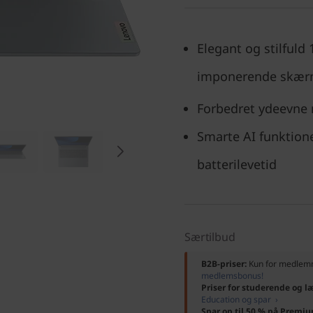
Elegant og stilful
imponerende skæ
Forbedret ydeevne 
Smarte AI funktione
batterilevetid
Særtilbud
B2B-priser:
Kun for medle
medlemsbonus!
Priser for studerende og l
Education og spar ›
Spar op til 50 % på Premi