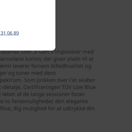
 31 06 89
IdeaPad Slim 3i Gen 9 imponerer med
ænseløse kanter, der giver plads til at
kærm leverer fornem billedkvalitet og
gger og toner med dens
ektrum. Som prikken over i'et skaber
c-detalje. Certificeringen TÜV Low Blue
i løbet af de lange sessioner foran
e to farvemuligheder, den elegante
Blue, dig mulighed for at udtrykke din