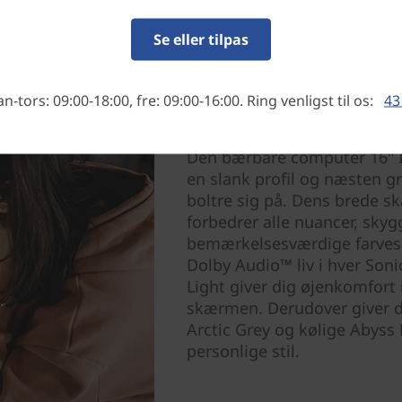
Se eller tilpas
-tors: 09:00-18:00, fre: 09:00-16:00. Ring venligst til os:
43
En symfoni for sanserne
Den bærbare computer 16" 
en slank profil og næsten gr
boltre sig på. Dens brede s
forbedrer alle nuancer, sky
bemærkelsesværdige farvesp
Dolby Audio™ liv i hver Soni
Light giver dig øjenkomfort 
skærmen. Derudover giver d
Arctic Grey og kølige Abyss 
personlige stil.