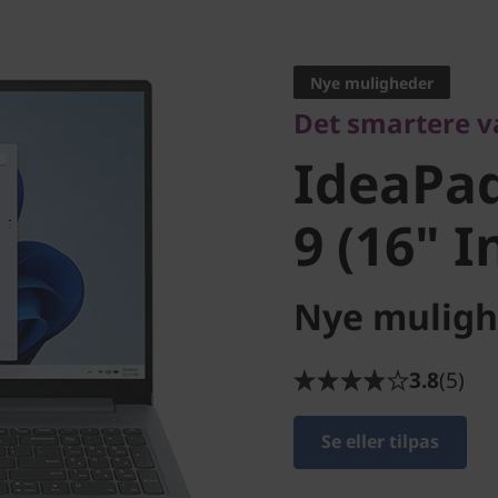
Det smartere valg 
IdeaPad 
Nye muligheder
Det smartere va
9 (16" In
IdeaPad
9 (16" I
Nye muligh
3.8
(5)
Se eller tilpas