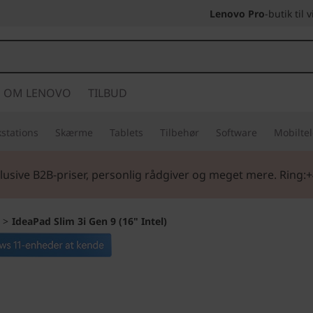
Lenovo Pro
-butik til
OM LENOVO
TILBUD
stations
Skærme
Tablets
Tilbehør
Software
Mobilte
lusive B2B-priser, personlig rådgiver og meget mere. Ring:+
>
IdeaPad Slim 3i Gen 9 (16" Intel)